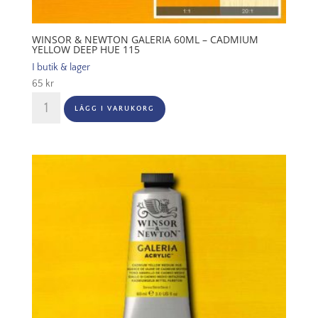
WINSOR & NEWTON GALERIA 60ML – CADMIUM
YELLOW DEEP HUE 115
I butik & lager
65
kr
Winsor
LÄGG I VARUKORG
&
Newton
Galeria
60ml
-
Cadmium
yellow
deep
hue
115
mängd