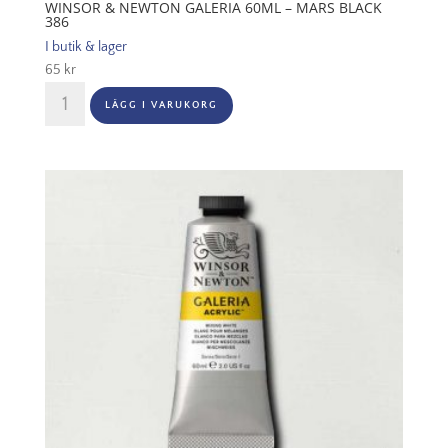
WINSOR & NEWTON GALERIA 60ML – MARS BLACK
386
I butik & lager
65
kr
Winsor
LÄGG I VARUKORG
&
Newton
Galeria
60ml
-
Mars
Black
386
mängd