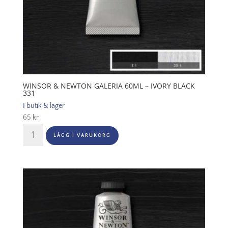
WINSOR & NEWTON GALERIA 60ML – IVORY BLACK
331
I butik & lager
65
kr
Winsor
LÄGG I VARUKORG
&
Newton
Galeria
60ml
-
Ivory
black
331