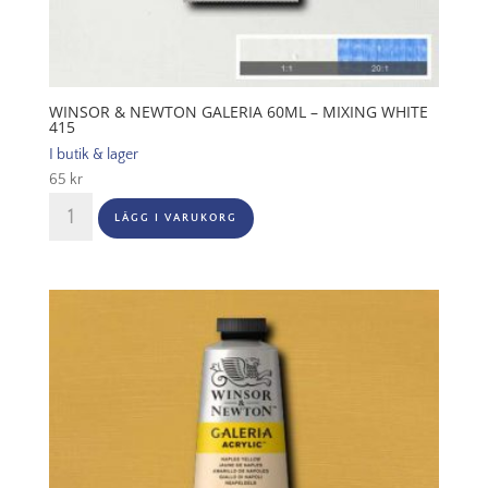
WINSOR & NEWTON GALERIA 60ML – MIXING WHITE
415
I butik & lager
65
kr
Winsor
LÄGG I VARUKORG
&
Newton
Galeria
60ml
-
Mixing
White
415
mängd