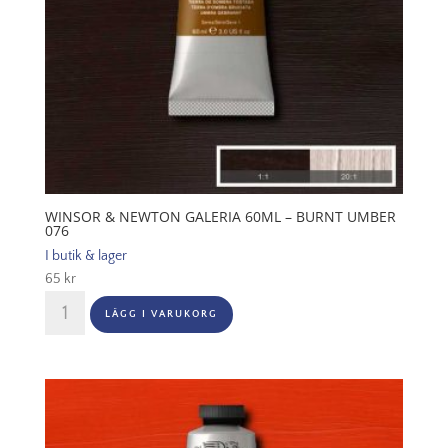
WINSOR & NEWTON GALERIA 60ML – BURNT UMBER
076
I butik & lager
65
kr
Winsor
LÄGG I VARUKORG
&
Newton
Galeria
60ml
-
Burnt