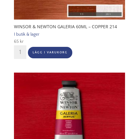
WINSOR & NEWTON GALERIA 60ML – COPPER 214
I butik & lager
65
kr
Winsor
LÄGG I VARUKORG
&
Newton
Galeria
60ml
-
Copper
214
mängd