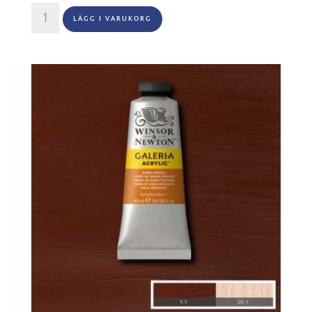
Winsor
LÄGG I VARUKORG
&
Newton
Galeria
60ml
-
Burgundy
075
mängd