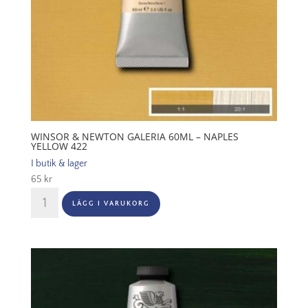
WINSOR & NEWTON GALERIA 60ML – NAPLES
YELLOW 422
I butik & lager
65
kr
Winsor
LÄGG I VARUKORG
&
Newton
Galeria
60ml
-
Naples
yellow