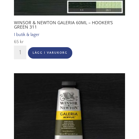
WINSOR & NEWTON GALERIA 60ML – HOOKER’S
GREEN 311
I butik & lager
65
kr
Winsor
LÄGG I VARUKORG
&
Newton
Galeria
60ml
-
Hooker’s
Green
311
mängd