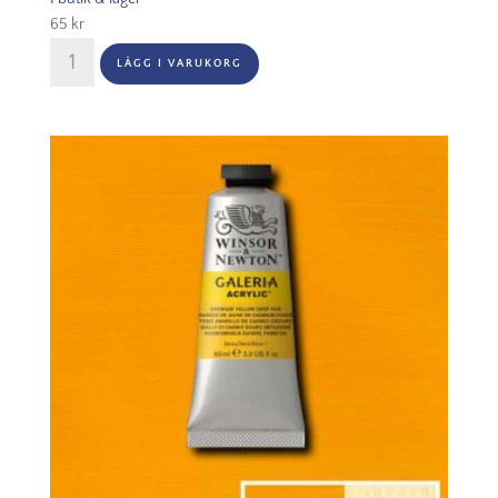
65
kr
Winsor
LÄGG I VARUKORG
&
Newton
Galeria
60ml
-
Cadmium
red
hue
095
mängd