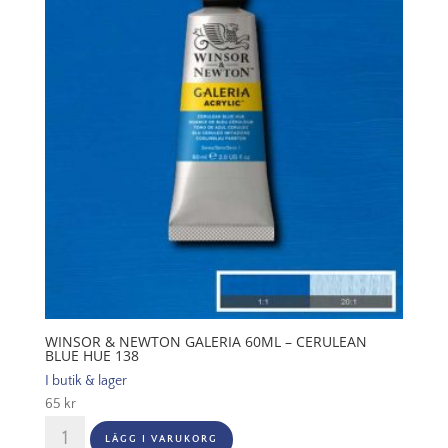
Cadmium
yellow
pale
hue
114
mängd
WINSOR & NEWTON GALERIA 60ML – CERULEAN
BLUE HUE 138
I butik & lager
65
kr
Winsor
LÄGG I VARUKORG