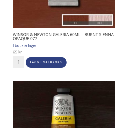
WINSOR & NEWTON GALERIA 60ML – BURNT SIENNA
OPAQUE 077
I butik & lager
65
kr
Winsor
LÄGG I VARUKORG
&
Newton
Galeria
60ml
-
Burnt
Sienna
Opaque
077
mängd