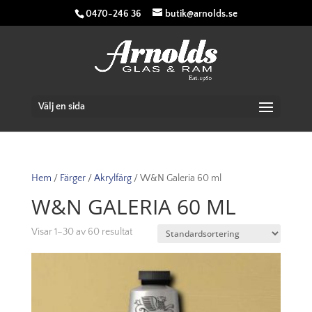
0470-246 36
butik@arnolds.se
Välj en sida
Hem
/
Färger
/
Akrylfärg
/ W&N Galeria 60 ml
W&N GALERIA 60 ML
Visar 1–30 av 60 resultat