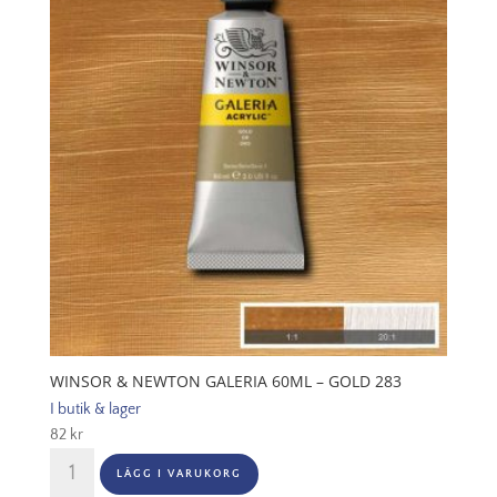
Deep
Turquoise
232
mängd
WINSOR & NEWTON GALERIA 60ML – GOLD 283
I butik & lager
82
kr
Winsor
LÄGG I VARUKORG
&