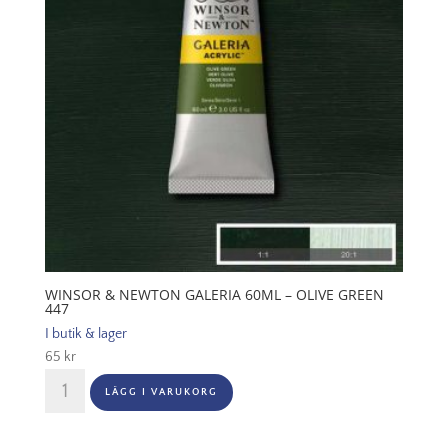
422
mängd
WINSOR & NEWTON GALERIA 60ML – OLIVE GREEN
447
I butik & lager
65
kr
Winsor
LÄGG I VARUKORG
&
Newton
Galeria