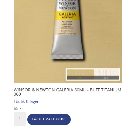
WINSOR & NEWTON GALERIA 60ML – BUFF TITANIUM
060
I butik & lager
65
kr
Winsor
LÄGG I VARUKORG
&
Newton