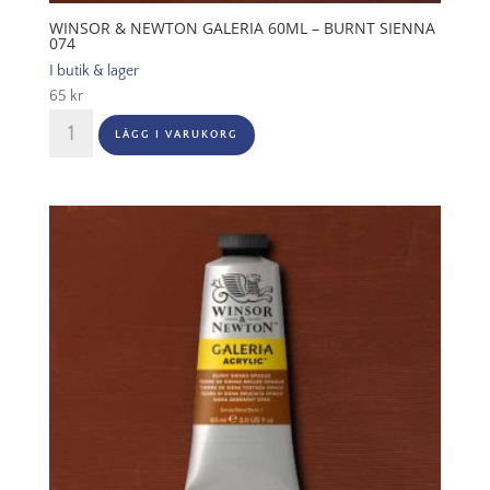
WINSOR & NEWTON GALERIA 60ML – BURNT SIENNA
074
I butik & lager
65
kr
Winsor
LÄGG I VARUKORG
&
Newton
Galeria
60ml
-
Burnt
sienna
074
mängd