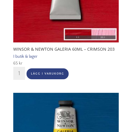
WINSOR & NEWTON GALERIA 60ML – CRIMSON 203
I butik & lager
65
kr
Winsor
LÄGG I VARUKORG
&
Newton
Galeria
60ml
-
Crimson
203
mängd