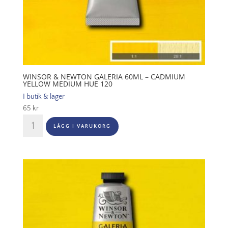
WINSOR & NEWTON GALERIA 60ML – CADMIUM
YELLOW MEDIUM HUE 120
I butik & lager
65
kr
Winsor
LÄGG I VARUKORG
&
Newton
Galeria
60ml
-
Cadmium
yellow
medium
hue