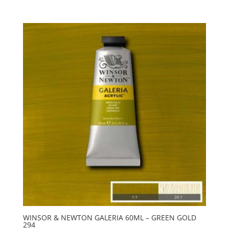
Newton
Galeria
60ml
-
Gold
283
mängd
WINSOR & NEWTON GALERIA 60ML – GREEN GOLD
294