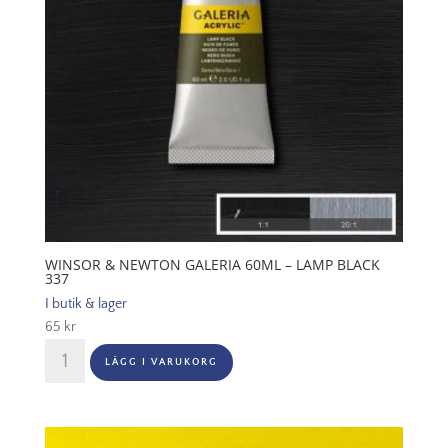
mängd
WINSOR & NEWTON GALERIA 60ML – LAMP BLACK
337
I butik & lager
65
kr
Winsor
LÄGG I VARUKORG
&
Newton
Galeria
60ml