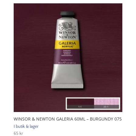
Galeria
60ml
-
Buff
Titanium
060
mängd
WINSOR & NEWTON GALERIA 60ML – BURGUNDY 075
I butik & lager
65
kr