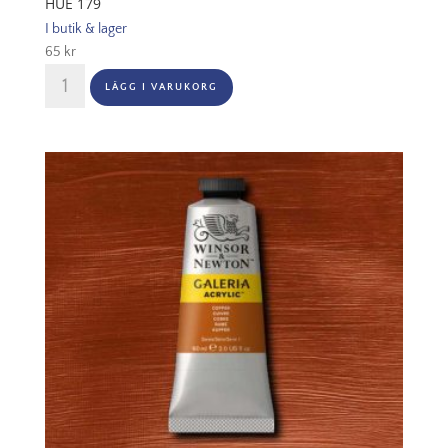
HUE 179
I butik & lager
65
kr
Winsor
LÄGG I VARUKORG
&
Newton
Galeria
60ml
-
Cobalt
blue
hue
179
mängd