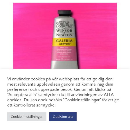
60ml
-
Olive
Green
447
mängd
Vi använder cookies på vår webbplats för att ge dig den
mest relevanta upplevelsen genom att komma ihåg dina
preferenser och upprepade besök. Genom att klicka på
"Acceptera alla" samtycker du till användningen av ALLA
cookies. Du kan dock besöka "Cookieinställningar" för att ge
ett kontrollerat samtycke.
WINSOR & NEWTON GALERIA 60ML – OPERA ROSE
448
Cookie-inställningar
Godkänn alla
I butik & lager