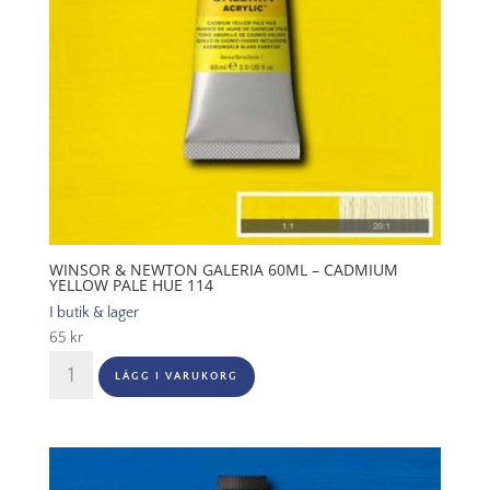
120
mängd
WINSOR & NEWTON GALERIA 60ML – CADMIUM
YELLOW PALE HUE 114
I butik & lager
65
kr
Winsor
LÄGG I VARUKORG
&
Newton
Galeria
60ml
-