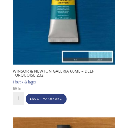
WINSOR & NEWTON GALERIA 60ML – DEEP
TURQUOISE 232
I butik & lager
65
kr
Winsor
LÄGG I VARUKORG
&
Newton
Galeria
60ml
-