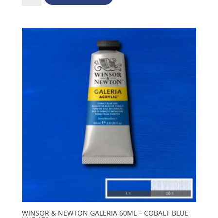
&
Newton
Galeria
60ml
-
Cerulean
blue
hue
138
mängd
WINSOR & NEWTON GALERIA 60ML – COBALT BLUE