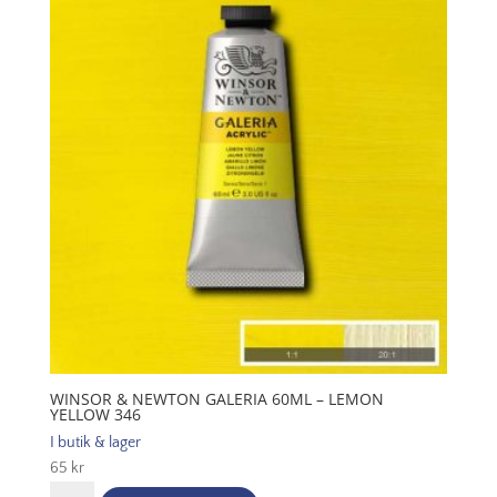
-
Lamp
Black
337
mängd
WINSOR & NEWTON GALERIA 60ML – LEMON
YELLOW 346
I butik & lager
65
kr
Winsor