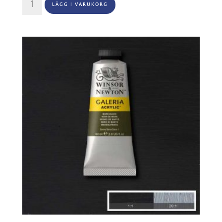
LÄGG I VARUKORG
&
Newton
Galeria
60ml
-
Lemon
yellow
346
mängd