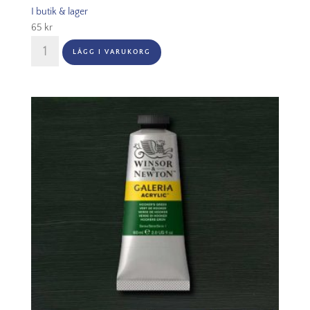
I butik & lager
65
kr
Winsor
LÄGG I VARUKORG
&
Newton
Galeria
60ml
-
Green
Gold
294
mängd