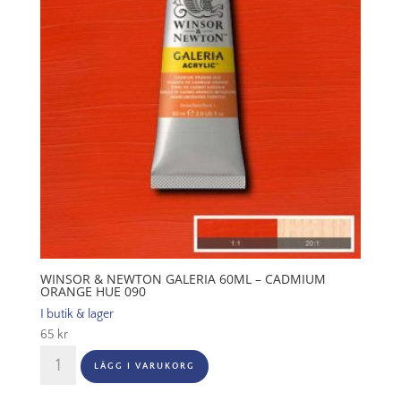
umber
076
mängd
WINSOR & NEWTON GALERIA 60ML – CADMIUM
ORANGE HUE 090
I butik & lager
65
kr
Winsor
LÄGG I VARUKORG
&
Newton