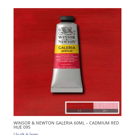
Galeria
60ml
-
Cadmium
orange
hue
090
mängd
WINSOR & NEWTON GALERIA 60ML – CADMIUM RED
HUE 095
I butik & lager