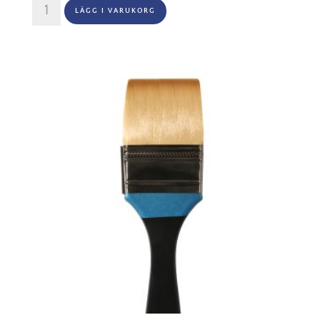
Aquafine
LÄGG I VARUKORG
Series
278
Skyflow
Nr
1,5"
mängd