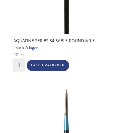
AQUAFINE SERIES 34 SABLE ROUND NR 3
I butik & lager
109
kr
Aquafine
LÄGG I VARUKORG
Series
34
Sable
Round
Nr
3
mängd