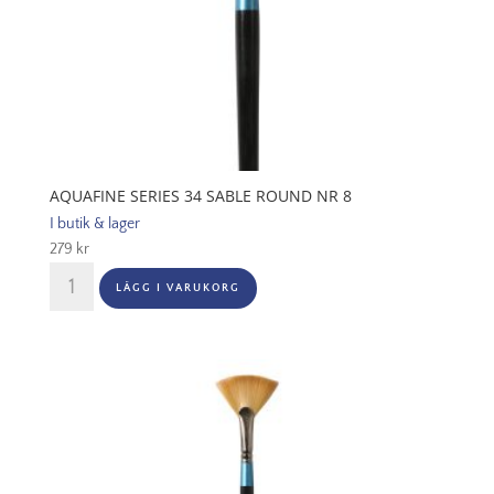
AQUAFINE SERIES 34 SABLE ROUND NR 8
I butik & lager
279
kr
Aquafine
LÄGG I VARUKORG
Series
34
Sable
Round
Nr
8
mängd