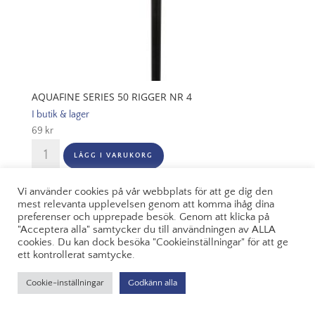
AQUAFINE SERIES 50 RIGGER NR 4
I butik & lager
69
kr
Aquafine
LÄGG I VARUKORG
Series
50
Vi använder cookies på vår webbplats för att ge dig den
Rigger
mest relevanta upplevelsen genom att komma ihåg dina
Nr
preferenser och upprepade besök. Genom att klicka på
4
"Acceptera alla" samtycker du till användningen av ALLA
cookies. Du kan dock besöka "Cookieinställningar" för att ge
mängd
ett kontrollerat samtycke.
Cookie-inställningar
Godkänn alla