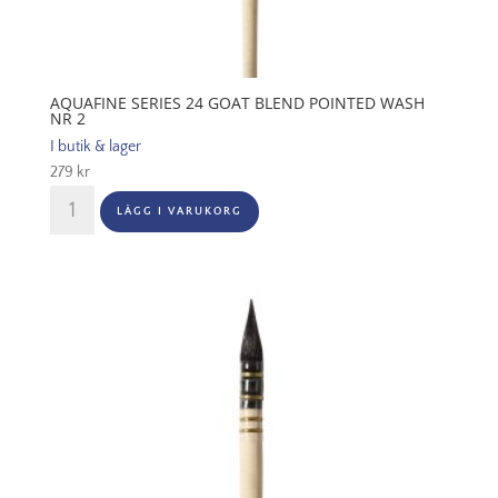
AQUAFINE SERIES 24 GOAT BLEND POINTED WASH
NR 2
I butik & lager
279
kr
Aquafine
LÄGG I VARUKORG
Series
24
Goat
Blend
Pointed
Wash
Nr
2
mängd