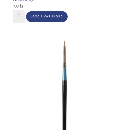
109
kr
Aquafine
LÄGG I VARUKORG
Series
34
Sable
Round
Nr
2
mängd