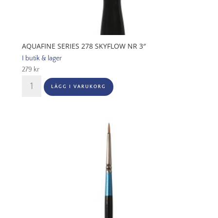
AQUAFINE SERIES 278 SKYFLOW NR 3″
I butik & lager
279
kr
Aquafine
LÄGG I VARUKORG
Series
278
Skyflow
Nr
3"
mängd