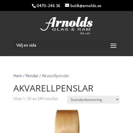
0470-246 36
butik@arnolds.se
Välj en sida
Hem
/
Penslar
/ Akvarellpenslar
AKVARELLPENSLAR
Visar 1–30 av 244 resultat