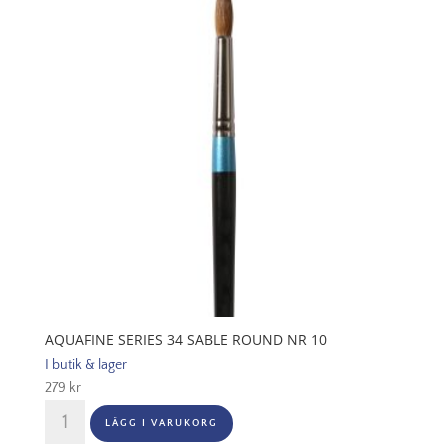
1
mängd
AQUAFINE SERIES 34 SABLE ROUND NR 10
I butik & lager
279
kr
Aquafine
LÄGG I VARUKORG
Series