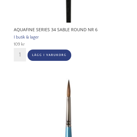
AQUAFINE SERIES 34 SABLE ROUND NR 6
I butik & lager
109
kr
Aquafine
LÄGG I VARUKORG
Series
34
Sable
Round
Nr
6
mängd