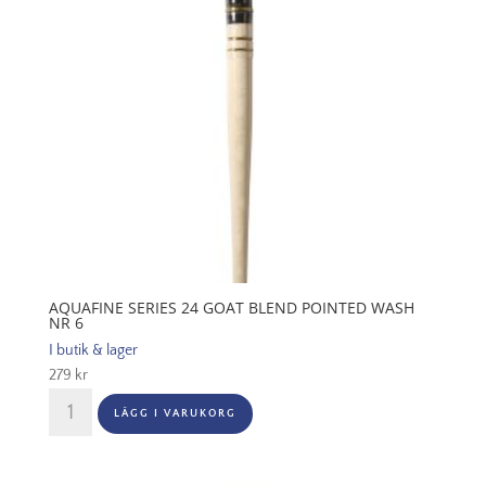
4
mängd
AQUAFINE SERIES 24 GOAT BLEND POINTED WASH
NR 6
I butik & lager
279
kr
Aquafine
LÄGG I VARUKORG
Series
24
Goat