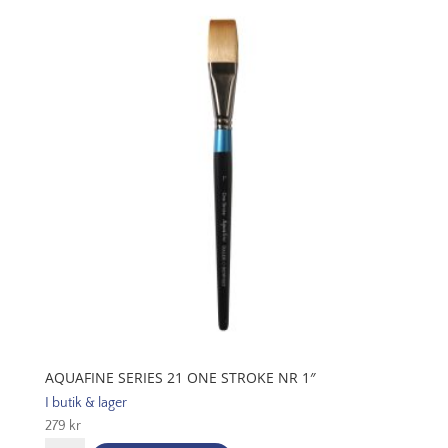
Stroke
Nr
1.5"
mängd
AQUAFINE SERIES 21 ONE STROKE NR 1″
I butik & lager
279
kr
Aquafine