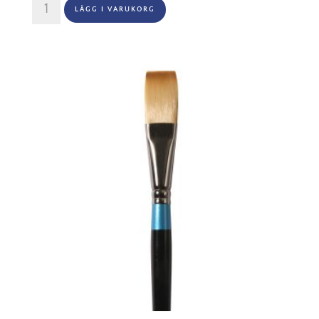
LÄGG I VARUKORG
Series
21
One
Stroke
Nr
1"
mängd