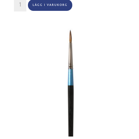
Aquafine
LÄGG I VARUKORG
Series
34
Sable
Round
Nr
4/0"
mängd