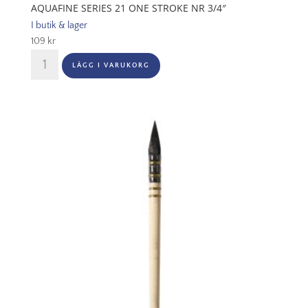
AQUAFINE SERIES 21 ONE STROKE NR 3/4″
I butik & lager
109
kr
Aquafine
LÄGG I VARUKORG
Series
21
One
Stroke
Nr
3/4"
mängd