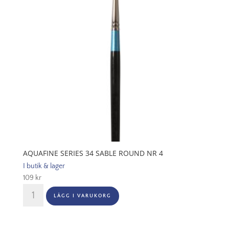
mängd
AQUAFINE SERIES 34 SABLE ROUND NR 4
I butik & lager
109
kr
Aquafine
LÄGG I VARUKORG
Series
34
Sable