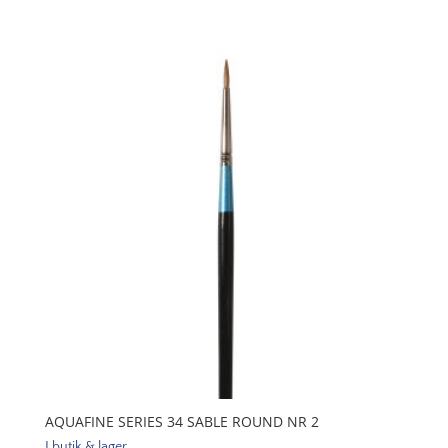
34
Sable
Round
Nr
10
mängd
AQUAFINE SERIES 34 SABLE ROUND NR 2
I butik & lager