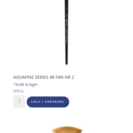
AQUAFINE SERIES 48 FAN NR 2
I butik & lager
109
kr
Aquafine
LÄGG I VARUKORG
Series
48
Fan
Nr
2