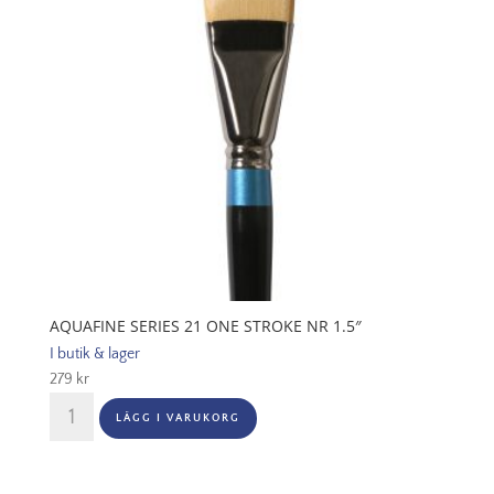
AQUAFINE SERIES 21 ONE STROKE NR 1.5″
I butik & lager
279
kr
Aquafine
LÄGG I VARUKORG
Series
21
One