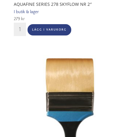
AQUAFINE SERIES 278 SKYFLOW NR 2″
I butik & lager
279
kr
Aquafine
LÄGG I VARUKORG
Series
278
Skyflow
Nr
2"
mängd