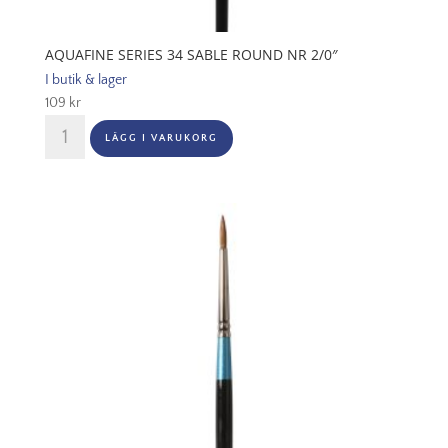
AQUAFINE SERIES 34 SABLE ROUND NR 2/0″
I butik & lager
109
kr
Aquafine
LÄGG I VARUKORG
Series
34
Sable
Round
Nr
2/0"
mängd