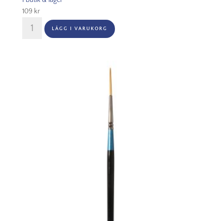
I butik & lager
109
kr
Aquafine
LÄGG I VARUKORG
Series
48
Fan
Nr
6
mängd