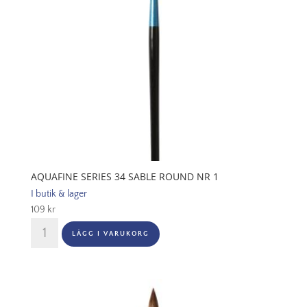
AQUAFINE SERIES 34 SABLE ROUND NR 1
I butik & lager
109
kr
Aquafine
LÄGG I VARUKORG
Series
34
Sable
Round
Nr