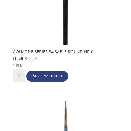
AQUAFINE SERIES 34 SABLE ROUND NR 0
I butik & lager
109
kr
Aquafine
LÄGG I VARUKORG
Series
34
Sable
Round
Nr
0
mängd