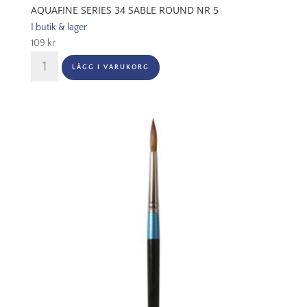
AQUAFINE SERIES 34 SABLE ROUND NR 5
I butik & lager
109
kr
Aquafine
LÄGG I VARUKORG
Series
34
Sable
Round
Nr
5
mängd