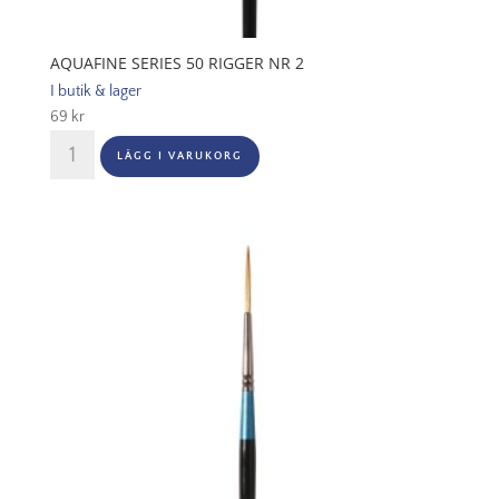
AQUAFINE SERIES 50 RIGGER NR 2
I butik & lager
69
kr
Aquafine
LÄGG I VARUKORG
Series
50
Rigger
Nr
2
mängd