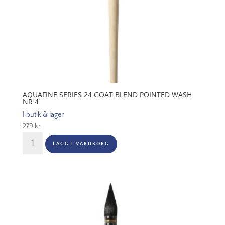
AQUAFINE SERIES 24 GOAT BLEND POINTED WASH
NR 4
I butik & lager
279
kr
Aquafine
LÄGG I VARUKORG
Series
24
Goat
Blend
Pointed
Wash
Nr