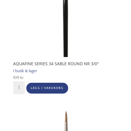
AQUAFINE SERIES 34 SABLE ROUND NR 3/0″
I butik & lager
109
kr
Aquafine
LÄGG I VARUKORG
Series
34
Sable
Round
Nr
3/0"