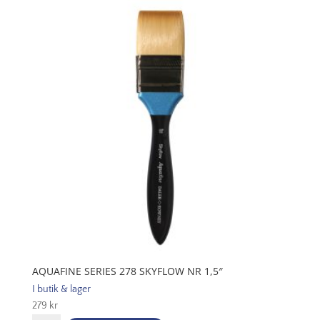
Blend
Pointed
Wash
Nr
6
mängd
AQUAFINE SERIES 278 SKYFLOW NR 1,5″
I butik & lager
279
kr