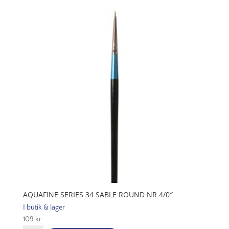
Round
Nr
4
mängd
AQUAFINE SERIES 34 SABLE ROUND NR 4/0″
I butik & lager
109
kr