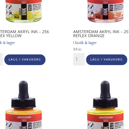
TERDAM AKRYL INK – 256
AMSTERDAM AKRYL INK – 25
LEX YELLOW
REFLEX ORANGE
ik & lager
I butik & lager
94
kr
terdam
Amsterdam
LÄGG I VARUKORG
LÄGG I VARUKORG
Akryl
Ink
-
257
x
Reflex
ow
Orange
gd
mängd