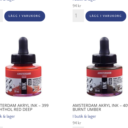
94
kr
terdam
Amsterdam
LÄGG I VARUKORG
LÄGG I VARUKORG
Akryl
Ink
-
384
ary
Reflex
nta
Rose
gd
mängd
TERDAM AKRYL INK – 399
AMSTERDAM AKRYL INK – 40
HTHOL RED DEEP
BURNT UMBER
ik & lager
I butik & lager
94
kr