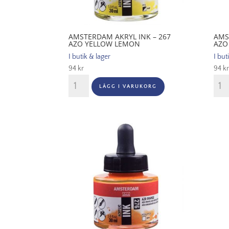
AMSTERDAM AKRYL INK – 267
AMS
AZO YELLOW LEMON
AZO
I butik & lager
I but
94
kr
94
kr
Amsterdam
Ams
LÄGG I VARUKORG
Akryl
Akryl
Ink
Ink
-
-
267
270
Azo
Azo
Yellow
Yell
Lemon
Dee
mängd
män