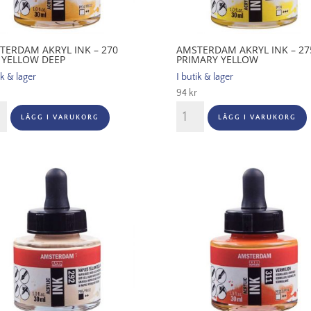
TERDAM AKRYL INK – 270
AMSTERDAM AKRYL INK – 27
 YELLOW DEEP
PRIMARY YELLOW
ik & lager
I butik & lager
94
kr
terdam
Amsterdam
LÄGG I VARUKORG
LÄGG I VARUKORG
Akryl
Ink
-
275
Primary
ow
Yellow
p
mängd
gd