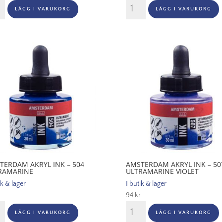
terdam
Amsterdam
LÄGG I VARUKORG
LÄGG I VARUKORG
Akryl
Ink
-
409
thol
Burnt
Umber
p
mängd
gd
TERDAM AKRYL INK – 504
AMSTERDAM AKRYL INK – 50
RAMARINE
ULTRAMARINE VIOLET
ik & lager
I butik & lager
94
kr
terdam
Amsterdam
LÄGG I VARUKORG
LÄGG I VARUKORG
Akryl