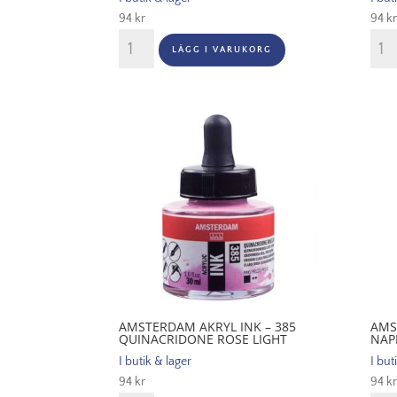
94
kr
94
kr
Amsterdam
Ams
LÄGG I VARUKORG
Akryl
Akryl
Ink
Ink
-
-
366
369
Quinacridone
Prim
Rose
Mage
mängd
män
AMSTERDAM AKRYL INK – 385
AMS
QUINACRIDONE ROSE LIGHT
NAP
I butik & lager
I but
94
kr
94
kr