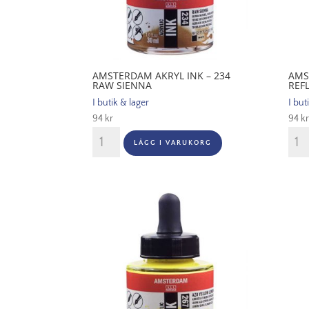
AMSTERDAM AKRYL INK – 234
AMS
RAW SIENNA
REF
I butik & lager
I but
94
kr
94
kr
Amsterdam
Ams
LÄGG I VARUKORG
Akryl
Akryl
Ink
Ink
-
-
234
256
Raw
Refle
Sienna
Yell
mängd
män