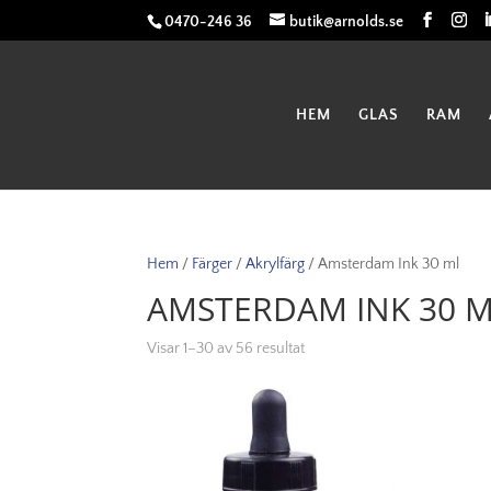
0470-246 36
butik@arnolds.se
HEM
GLAS
RAM
Hem
/
Färger
/
Akrylfärg
/ Amsterdam Ink 30 ml
AMSTERDAM INK 30 
Visar 1–30 av 56 resultat