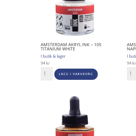
AMSTERDAM AKRYL INK – 105
AMS
TITANIUM WHITE
NAP
I butik & lager
I but
94
kr
94
kr
Amsterdam
Ams
LÄGG I VARUKORG
Akryl
Akryl
Ink
Ink
-
-
105
223
Titanium
Napl
White
Yell
mängd
Dee
män