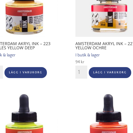
TERDAM AKRYL INK – 223
AMSTERDAM AKRYL INK – 22
LES YELLOW DEEP
YELLOW OCHRE
ik & lager
I butik & lager
94
kr
terdam
Amsterdam
LÄGG I VARUKORG
LÄGG I VARUKORG
Akryl
Ink
-
227
es
Yellow
ow
Ochre
p
mängd
gd