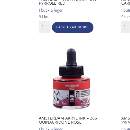
PYRROLE RED
CAR
I butik & lager
I but
94
kr
94
kr
Amsterdam
Ams
LÄGG I VARUKORG
Akryl
Akryl
Ink
Ink
-
-
315
318
Pyrrole
Carm
Red
män
mängd
AMSTERDAM AKRYL INK – 366
AMS
QUINACRIDONE ROSE
PRI
I butik & lager
I but