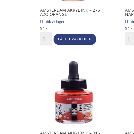
AMSTERDAM AKRYL INK – 276
AMS
AZO ORANGE
NAP
I butik & lager
I but
94
kr
94
kr
Amsterdam
Ams
LÄGG I VARUKORG
Akryl
Akryl
Ink
Ink
-
-
276
292
Azo
Napl
Orange
Yell
mängd
Red
Light
män
AMSTERDAM AKRYL INK – 315
AMS