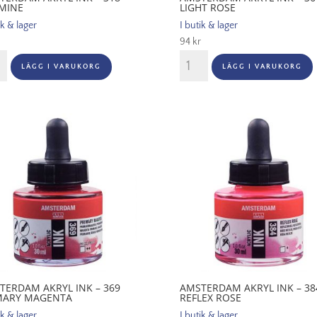
MINE
LIGHT ROSE
ik & lager
I butik & lager
94
kr
terdam
Amsterdam
LÄGG I VARUKORG
LÄGG I VARUKORG
Akryl
Ink
-
361
ine
Light
gd
Rose
mängd
TERDAM AKRYL INK – 369
AMSTERDAM AKRYL INK – 38
MARY MAGENTA
REFLEX ROSE
ik & lager
I butik & lager