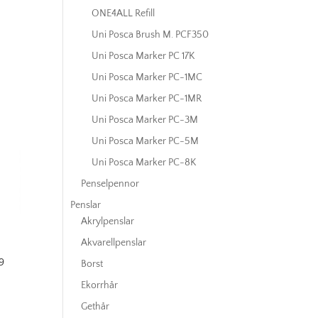
ONE4ALL Refill
Uni Posca Brush M. PCF350
Uni Posca Marker PC 17K
Uni Posca Marker PC-1MC
Uni Posca Marker PC-1MR
Uni Posca Marker PC-3M
Uni Posca Marker PC-5M
Uni Posca Marker PC-8K
Penselpennor
Penslar
Akrylpenslar
Akvarellpenslar
9
Borst
Ekorrhår
Gethår