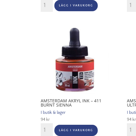
Amsterdam
Ams
LÄGG I VARUKORG
Akryl
Akryl
Ink
Ink
-
-
385
399
Quinacridone
Naph
Rose
Red
Light
Dee
mängd
män
AMSTERDAM AKRYL INK – 411
AMS
BURNT SIENNA
ULT
I butik & lager
I but
94
kr
94
kr
Amsterdam
Ams
LÄGG I VARUKORG
Akryl
Akryl