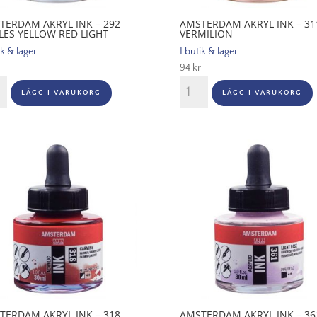
TERDAM AKRYL INK – 292
AMSTERDAM AKRYL INK – 31
LES YELLOW RED LIGHT
VERMILION
ik & lager
I butik & lager
94
kr
terdam
Amsterdam
LÄGG I VARUKORG
LÄGG I VARUKORG
Akryl
Ink
-
311
es
Vermilion
ow
mängd
gd
TERDAM AKRYL INK – 318
AMSTERDAM AKRYL INK – 36