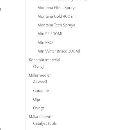
Montana Effect Sprays
1
Montana Gold 400 ml
Montana Tech Sprays
Mtn 94 400Ml
Mtn PRO
Mtn Water Based 300Ml
Konstnärsmaterial
Övrigt
Målarmedier
Akvarell
Gouache
Olja
Övrigt
Målartillbehör
Catalyst Tools
1