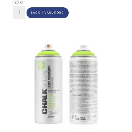
129
kr
Montana
LÄGG I VARUKORG
Chalkspray
400ml
Blue
mängd