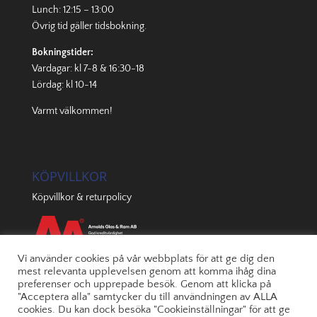
Lunch: 12:15 – 13:00
Övrig tid gäller
tidsbokning
.
Bokningstider:
Vardagar: kl 7-8 & 16:30-18
Lördag: kl 10-14
Varmt välkommen!
KÖPVILLKOR
Köpvillkor & returpolicy
Vi använder cookies på vår webbplats för att ge dig den
mest relevanta upplevelsen genom att komma ihåg dina
preferenser och upprepade besök. Genom att klicka på
"Acceptera alla" samtycker du till användningen av ALLA
cookies. Du kan dock besöka "Cookieinställningar" för att ge