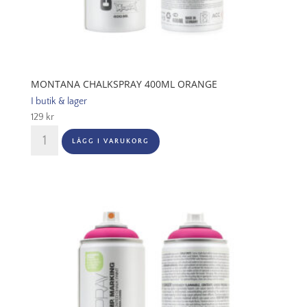
MONTANA CHALKSPRAY 400ML ORANGE
I butik & lager
129
kr
Montana
LÄGG I VARUKORG
Chalkspray
400ml
Orange
mängd