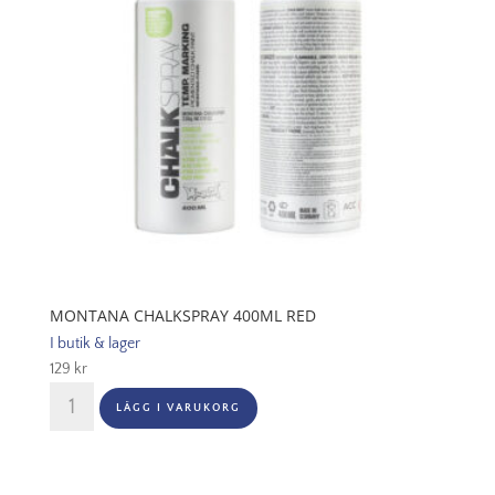
MONTANA CHALKSPRAY 400ML RED
I butik & lager
129
kr
Montana
LÄGG I VARUKORG
Chalkspray
400ml
Red