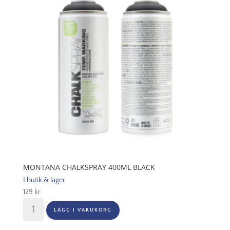
MONTANA CHALKSPRAY 400ML BLACK
I butik & lager
129
kr
Montana
LÄGG I VARUKORG
Chalkspray
400ml