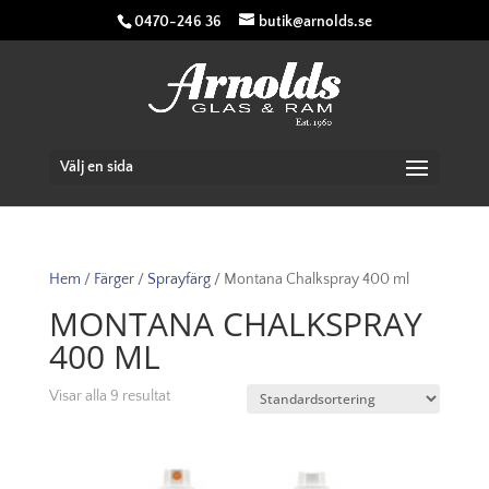
0470-246 36
butik@arnolds.se
Välj en sida
Hem
/
Färger
/
Sprayfärg
/ Montana Chalkspray 400 ml
MONTANA CHALKSPRAY
400 ML
Visar alla 9 resultat