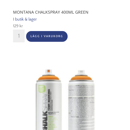
MONTANA CHALKSPRAY 400ML GREEN
I butik & lager
129
kr
Montana
LÄGG I VARUKORG
Chalkspray
400ml
Green
mängd