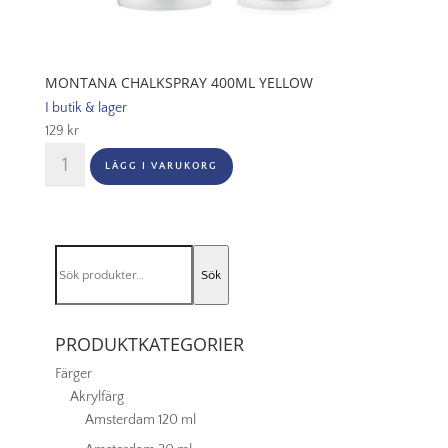
MONTANA CHALKSPRAY 400ML YELLOW
I butik & lager
129
kr
Montana
LÄGG I VARUKORG
Chalkspray
400ml
Yellow
mängd
Sök
Sök
efter:
PRODUKTKATEGORIER
Färger
Akrylfärg
Amsterdam 120 ml