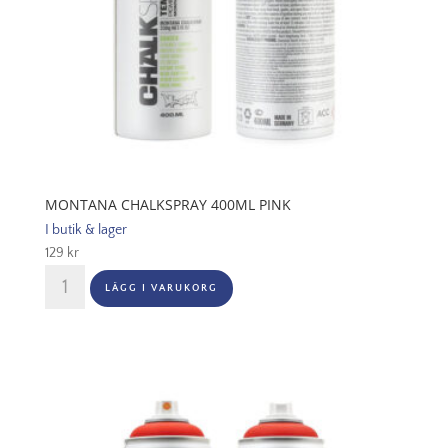
MONTANA CHALKSPRAY 400ML PINK
I butik & lager
129
kr
Montana
LÄGG I VARUKORG
Chalkspray
400ml
Pink
mängd