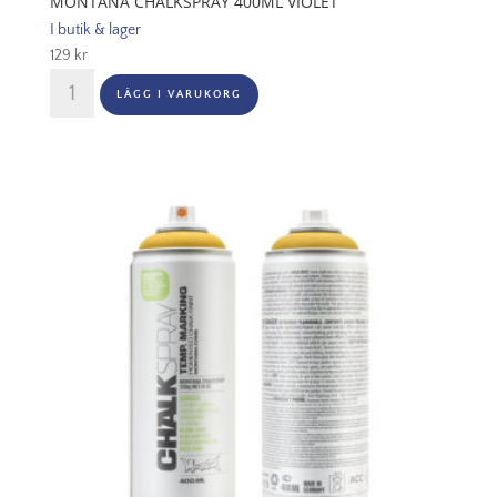
MONTANA CHALKSPRAY 400ML VIOLET
I butik & lager
129
kr
Montana
LÄGG I VARUKORG
Chalkspray
400ml
Violet
mängd