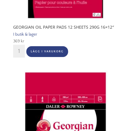
GEORGIAN OIL PAPER PADS 12 SHEETS 290G 16×12″
I butik & lager
369
kr
Georgian
LÄGG I VARUKORG
Oil
Paper
Pads
12
Sheets
290G
16x12"
mängd