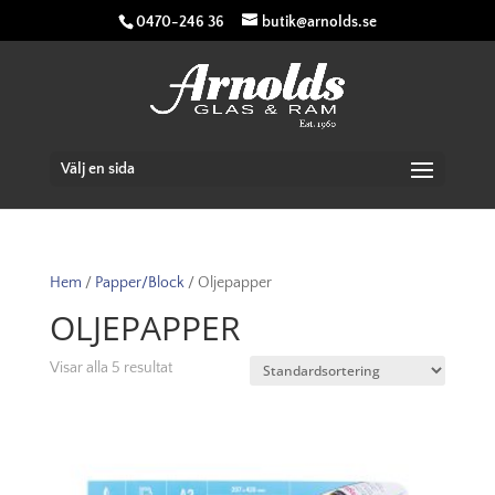
0470-246 36
butik@arnolds.se
Välj en sida
Hem
/
Papper/Block
/ Oljepapper
OLJEPAPPER
Visar alla 5 resultat