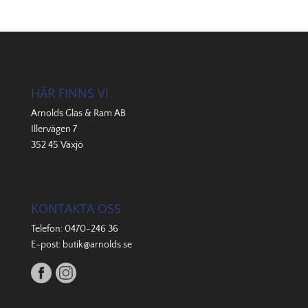
HÄR FINNS VI
Arnolds Glas & Ram AB
Illervägen 7
352 45 Växjö
KONTAKTA OSS
Telefon:
0470-246 36
E-post:
butik@arnolds.se