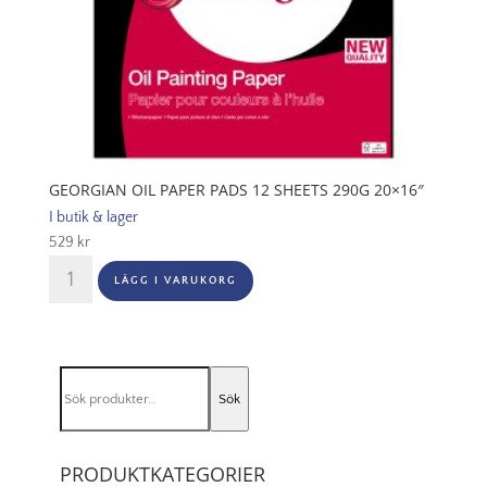
GEORGIAN OIL PAPER PADS 12 SHEETS 290G 20×16″
I butik & lager
529
kr
Georgian
LÄGG I VARUKORG
Oil
Paper
Pads
12
Sök
Sheets
Sök
efter:
290G
20x16"
mängd
PRODUKTKATEGORIER