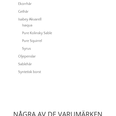
Ekorrhår
Gethår
Isabey Akvarell
Isaqua
Pure Kolinsky Sable
Pure Squirrel
Syrus
Oljepenslar
Sablehår
Syntetisk borst
NÅGRA AV DE VARUMÄRKEN