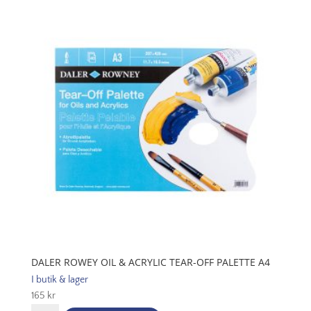
Acrylic
Tear-
Off
Palette
A3
mängd
DALER ROWEY OIL & ACRYLIC TEAR-OFF PALETTE A4
I butik & lager
165
kr
Daler