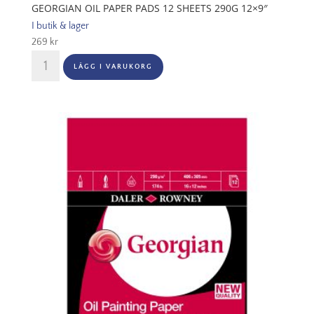
GEORGIAN OIL PAPER PADS 12 SHEETS 290G 12×9″
I butik & lager
269
kr
Georgian
LÄGG I VARUKORG
Oil
Paper
Pads
12
Sheets
290G
12x9"
mängd