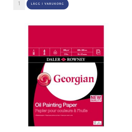
LÄGG I VARUKORG
Rowey
Oil
&
Acrylic
Tear-
Off
Palette
A4
mängd