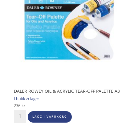
DALER ROWEY OIL & ACRYLIC TEAR-OFF PALETTE A3
I butik & lager
236
kr
Daler
LÄGG I VARUKORG
Rowey
Oil
&