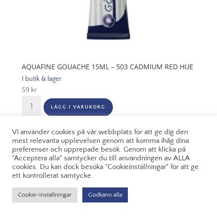
AQUAFINE GOUACHE 15ML – 503 CADMIUM RED HUE
I butik & lager
59
kr
Aquafine
LÄGG I VARUKORG
Gouache
15ml
Vi använder cookies på vår webbplats för att ge dig den
-
mest relevanta upplevelsen genom att komma ihåg dina
503
preferenser och upprepade besök. Genom att klicka på
Cadmium
"Acceptera alla" samtycker du till användningen av ALLA
cookies. Du kan dock besöka "Cookieinställningar" för att ge
Red
ett kontrollerat samtycke.
Hue
mängd
Cookie-inställningar
Godkänn alla