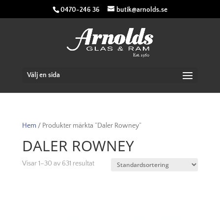
0470-246 36
butik@arnolds.se
Välj en sida
Hem
/ Produkter märkta ”Daler Rowney”
DALER ROWNEY
Visar 1–30 av 631 resultat