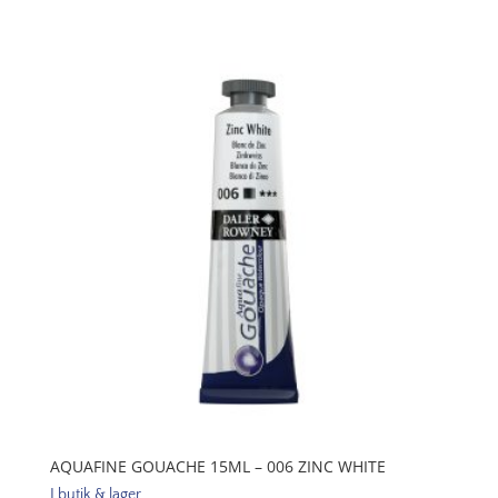
Pad
50
Sheets
300G
A4
mängd
AQUAFINE GOUACHE 15ML – 006 ZINC WHITE
I butik & lager