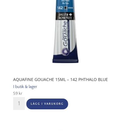
AQUAFINE GOUACHE 15ML – 142 PHTHALO BLUE
I butik & lager
59
kr
Aquafine
LÄGG I VARUKORG
Gouache
15ml
-
142