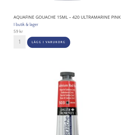
AQUAFINE GOUACHE 15ML – 420 ULTRAMARINE PINK
I butik & lager
59
kr
Aquafine
LÄGG I VARUKORG
Gouache
15ml
-
420
Ultramarine
Pink
mängd