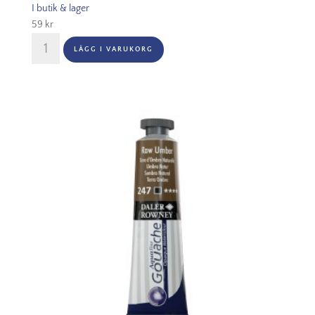
I butik & lager
59
kr
Aquafine
LÄGG I VARUKORG
Gouache
15ml
-
223
Burnt
Umber
mängd