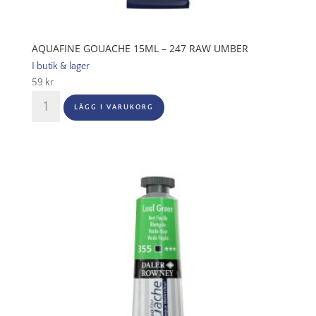
AQUAFINE GOUACHE 15ML – 247 RAW UMBER
I butik & lager
59
kr
Aquafine
LÄGG I VARUKORG
Gouache
15ml
-
247
Raw
Umber
mängd