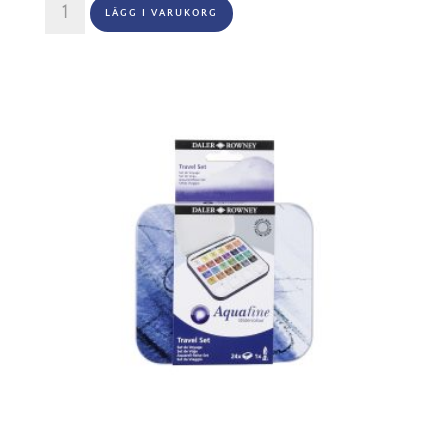
LÄGG I VARUKORG
Akvarell
Travel
Set
-
12x1/2kopp
mängd