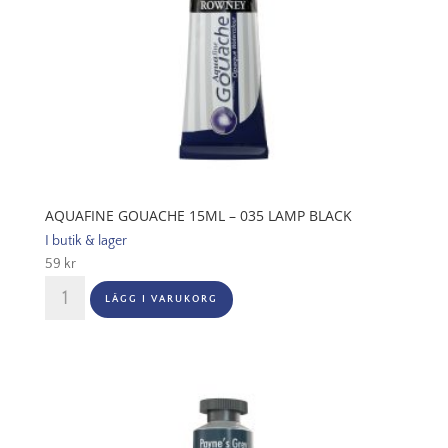
AQUAFINE GOUACHE 15ML – 035 LAMP BLACK
I butik & lager
59
kr
Aquafine
LÄGG I VARUKORG
Gouache
15ml
-
035
Lamp
Black
mängd