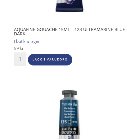
AQUAFINE GOUACHE 15ML – 123 ULTRAMARINE BLUE
DARK
I butik & lager
59
kr
Aquafine
LÄGG I VARUKORG
Gouache
15ml
-
123
Ultramarine
Blue
Dark
mängd