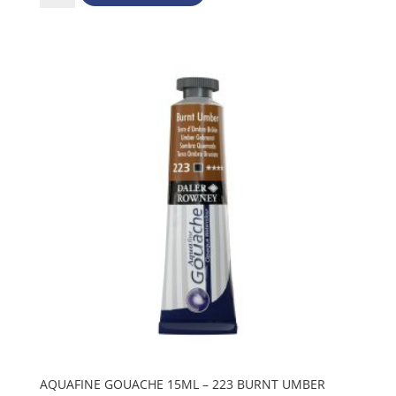
15ml
-
221
Burnt
Sienna
mängd
AQUAFINE GOUACHE 15ML – 223 BURNT UMBER