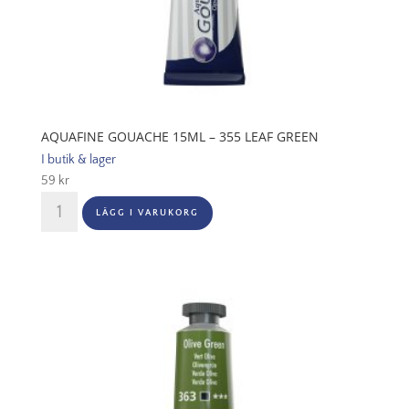
AQUAFINE GOUACHE 15ML – 355 LEAF GREEN
I butik & lager
59
kr
Aquafine
LÄGG I VARUKORG
Gouache
15ml
-
355
Leaf
Green
mängd