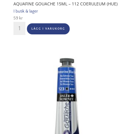
AQUAFINE GOUACHE 15ML – 112 COERULEUM (HUE)
I butik & lager
59
kr
Aquafine
LÄGG I VARUKORG
Gouache
15ml
-
112
Coeruleum
(Hue)
mängd