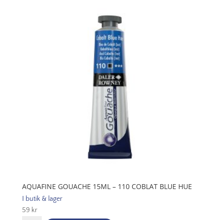
065
Payne
´s
Grey
mängd
AQUAFINE GOUACHE 15ML – 110 COBLAT BLUE HUE
I butik & lager
59
kr