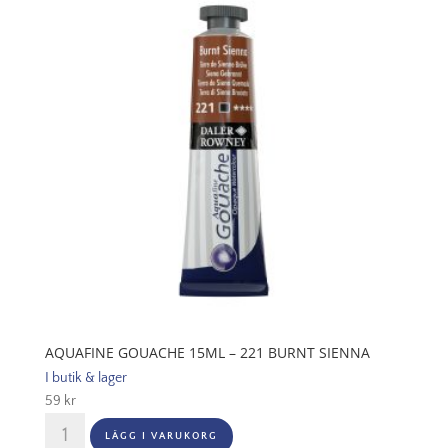
Phthalo
Blue
mängd
AQUAFINE GOUACHE 15ML – 221 BURNT SIENNA
I butik & lager
59
kr
Aquafine
LÄGG I VARUKORG
Gouache