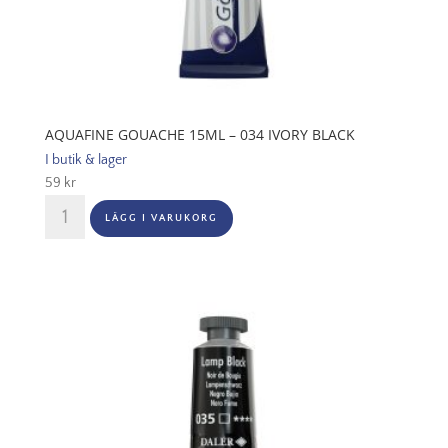
AQUAFINE GOUACHE 15ML – 034 IVORY BLACK
I butik & lager
59
kr
Aquafine
LÄGG I VARUKORG
Gouache
15ml
-
034
Ivory
Black
mängd