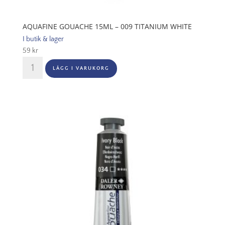
AQUAFINE GOUACHE 15ML – 009 TITANIUM WHITE
I butik & lager
59
kr
Aquafine
LÄGG I VARUKORG
Gouache
15ml
-
009
Titanium
White
mängd