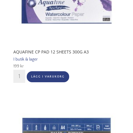
AQUAFINE CP PAD 12 SHEETS 300G A3
I butik & lager
199
kr
Aquafine
LÄGG I VARUKORG
CP
Pad
12
Sheets
300G
A3
mängd