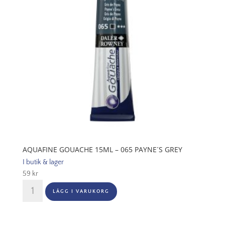
AQUAFINE GOUACHE 15ML – 065 PAYNE´S GREY
I butik & lager
59
kr
Aquafine
LÄGG I VARUKORG
Gouache
15ml
-