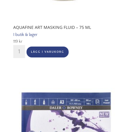
AQUAFINE ART MASKING FLUID – 75 ML
I butik & lager
119
kr
Aquafine
LÄGG I VARUKORG
Art
Masking
Fluid
-
75
Ml
mängd