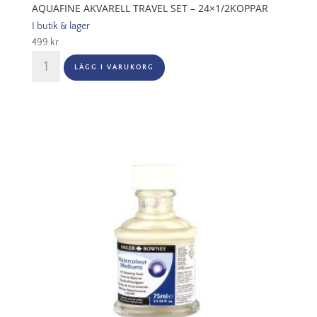
AQUAFINE AKVARELL TRAVEL SET – 24×1/2KOPPAR
I butik & lager
499
kr
Aquafine
LÄGG I VARUKORG
Akvarell
Travel
Set
-
24x1/2Koppar
mängd