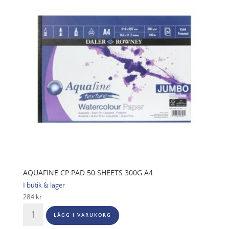
A4
mängd
AQUAFINE CP PAD 50 SHEETS 300G A4
I butik & lager
284
kr
Aquafine
LÄGG I VARUKORG
CP