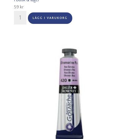
I butik & lager
59
kr
Aquafine
LÄGG I VARUKORG
Gouache
15ml
-
414
Quinacridone
Magenta
mängd