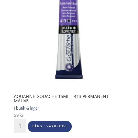
mängd
AQUAFINE GOUACHE 15ML – 413 PERMANENT
MAUVE
I butik & lager
59
kr
Aquafine
LÄGG I VARUKORG
Gouache
15ml