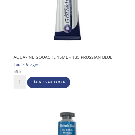
AQUAFINE GOUACHE 15ML – 135 PRUSSIAN BLUE
I butik & lager
59
kr
Aquafine
LÄGG I VARUKORG
Gouache
15ml
-
135
Prussian
Blue
mängd