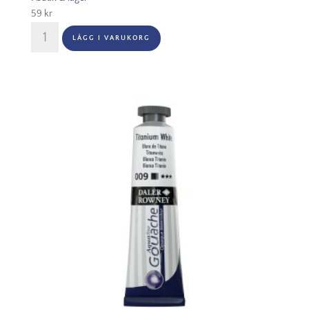
59
kr
Aquafine
LÄGG I VARUKORG
Gouache
15ml
-
006
Zinc
White
mängd