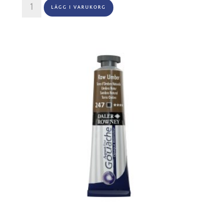
Aquafine
LÄGG I VARUKORG
Gouache
15ml
-
110
Coblat
Blue
Hue
mängd