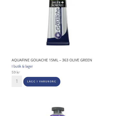
AQUAFINE GOUACHE 15ML – 363 OLIVE GREEN
I butik & lager
59
kr
Aquafine
LÄGG I VARUKORG
Gouache
15ml
-
363
Olive
Green