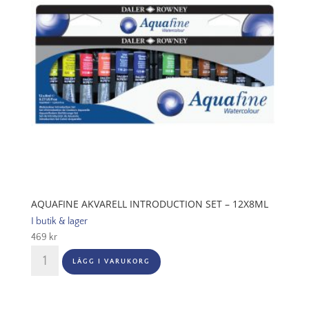
AQUAFINE AKVARELL INTRODUCTION SET – 12X8ML
I butik & lager
469
kr
Aquafine
LÄGG I VARUKORG
Akvarell
Introduction
Set