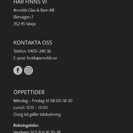
HÄR FINNS VI
Arnolds Glas & Ram AB
Illervägen 7
352 45 Växjö
KONTAKTA OSS
Telefon:
0470-246 36
E-post:
butik@arnolds.se
ÖPPETTIDER
Måndag – Fredag: kl 08:00-16:30
Lunch: 12:15 – 13:00
Övrig tid gäller
tidsbokning
.
Bokningstider:
Vardagar: kl 7-8 & 16:30-18