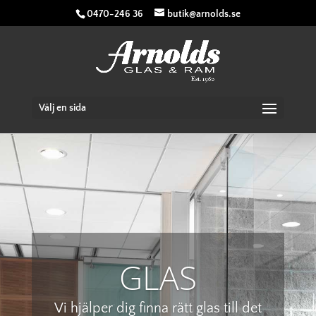
0470-246 36
butik@arnolds.se
Välj en sida
GLAS
Vi hjälper dig finna rätt glas till det