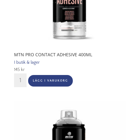
MTN PRO CONTACT ADHESIVE 400ML
I butik & lager
145
kr
MTN
LÄGG I VARUKORG
PRO
Contact
Adhesive
400ml
mängd