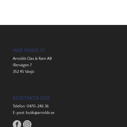
HÄR FINNS VI
Arnolds Glas & Ram AB
Illervägen 7
352 45 Växjö
KONTAKTA OSS
Telefon:
0470-246 36
E-post:
butik@arnolds.se