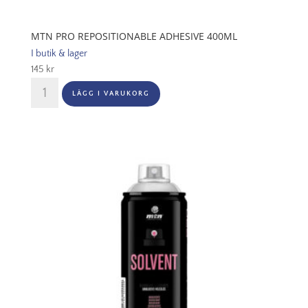
MTN PRO REPOSITIONABLE ADHESIVE 400ML
I butik & lager
145
kr
MTN
LÄGG I VARUKORG
PRO
Repositionable
Adhesive
400ml
mängd