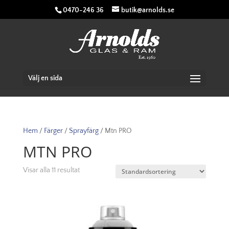
0470-246 36
butik@arnolds.se
Välj en sida
Hem
/
Färger
/
Sprayfärg
/ Mtn PRO
MTN PRO
Visar alla 11 resultat