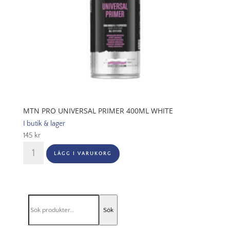
MTN PRO UNIVERSAL PRIMER 400ML WHITE
I butik & lager
145
kr
MTN
LÄGG I VARUKORG
PRO
Universal
Primer
400ml
Sök
White
Sök
efter:
mängd