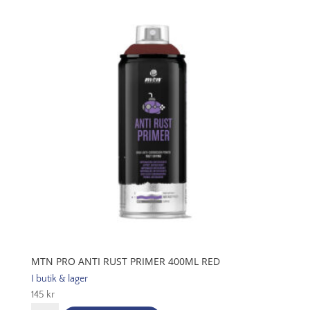
Primer
400ml
Grey
mängd
MTN PRO ANTI RUST PRIMER 400ML RED
I butik & lager
145
kr
MTN