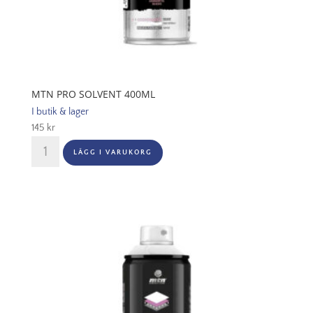
MTN PRO SOLVENT 400ML
I butik & lager
145
kr
MTN
LÄGG I VARUKORG
PRO
Solvent
400ml
mängd