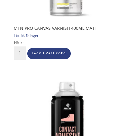
MTN PRO CANVAS VARNISH 400ML MATT
I butik & lager
145
kr
MTN
LÄGG I VARUKORG
PRO
Canvas
Varnish
400ml
Matt
mängd