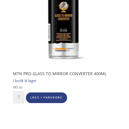
MTN PRO GLASS TO MIRROR CONVERTER 400ML
I butik & lager
145
kr
MTN
LÄGG I VARUKORG
PRO
Glass
to
Mirror
Converter