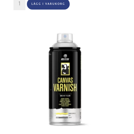
LÄGG I VARUKORG
PRO
Anti
Rust
Primer
400ml
Red
mängd