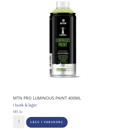
400ml
mängd
MTN PRO LUMINOUS PAINT 400ML
I butik & lager
145
kr
MTN
LÄGG I VARUKORG
PRO