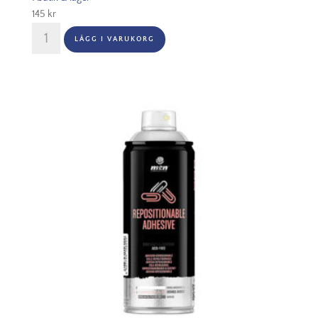
145
kr
MTN
LÄGG I VARUKORG
PRO
Plastic
Primer
400ml
Transparent
mängd