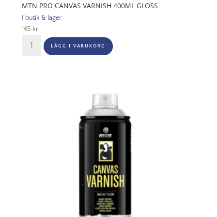
MTN PRO CANVAS VARNISH 400ML GLOSS
I butik & lager
145
kr
MTN
LÄGG I VARUKORG
PRO
Canvas
Varnish
400ml
Gloss
mängd