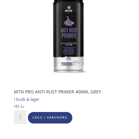
MTN PRO ANTI RUST PRIMER 400ML GREY
I butik & lager
145
kr
MTN
LÄGG I VARUKORG
PRO
Anti
Rust