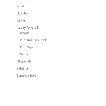
Borst
Ekorrhår
Gethår
Isabey Akvarell
Isaqua
Pure Kolinsky Sable
Pure Squirrel
Syrus
Oljepenslar
Sablehår
Syntetisk borst