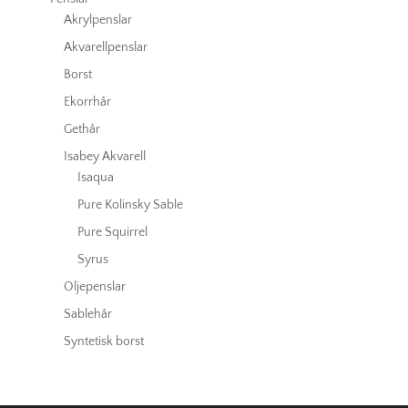
Akrylpenslar
Akvarellpenslar
Borst
Ekorrhår
Gethår
Isabey Akvarell
Isaqua
Pure Kolinsky Sable
Pure Squirrel
Syrus
Oljepenslar
Sablehår
Syntetisk borst