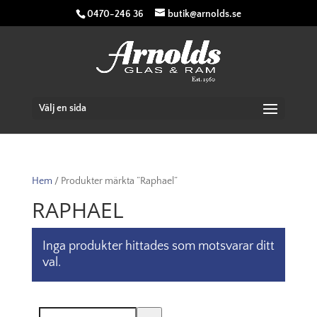
0470-246 36
butik@arnolds.se
Välj en sida
Hem
/ Produkter märkta ”Raphael”
RAPHAEL
Inga produkter hittades som motsvarar ditt
val.
Sök