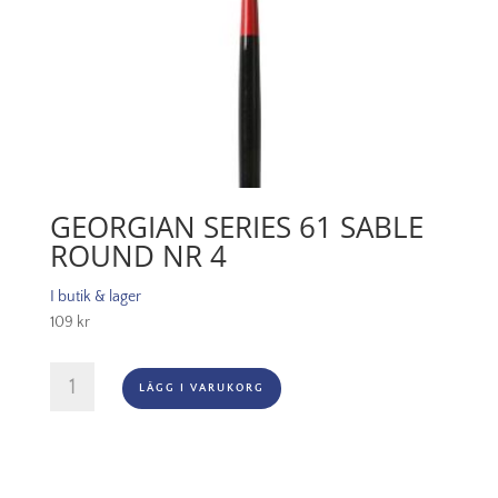
GEORGIAN SERIES 61 SABLE
ROUND NR 4
I butik & lager
109
kr
Georgian
LÄGG I VARUKORG
Series
61
Sable
Round