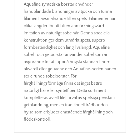
Aquafine syntetiska borstar använder
handblandade blandningar av tjocka och tunna
filament, avsmalnande till en spets. Filamenter har
olika längder för att bli en anmärkningsvärd
imitation av naturligt sobelhår. Denna speciella
konstruktion ger dem utmärkt spets, superb
formbeständighet och lång livslängd. Aquafine
sobel- och getborstar använder sobel som är
avgörande för att uppnå högsta standard inom
akvarell eller gouache och Aquafine-serien har en
serie runda sobelborstar. För
färghållningsförmåga finns det inget bättre
naturligt hår eller syntetfiber. Detta sortiment
kompletteras av ett litet urval av spetsiga penslar i
getblandning, med en traditionell trådbunden
hylsa som erbjuder enastående färghållning och
flödeskontroll.