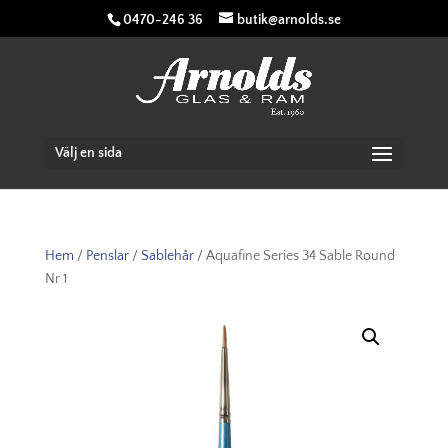
0470-246 36
butik@arnolds.se
Välj en sida
Hem
/
Penslar
/
Sablehår
/ Aquafine Series 34 Sable Round
Nr 1