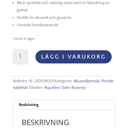
Mjuk syntetisk och naturlig sobel samt en blandning av
gethår.
Perfekt för akvarell och gouache.
Utmärkt formbevarande.
I butik & lager
Aquafine
LÄGG I VARUKORG
Series
34
Sable
Round
Artikelnr:
16-282034001
Kategorier:
Akvarellpenslar
,
Penslar
,
Nr
Sablehår
Etiketter:
Aquafine
,
Daler Rowney
1
mängd
Beskrivning
BESKRIVNING