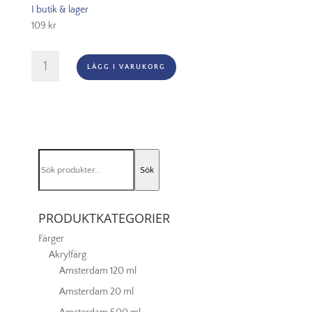
I butik & lager
109
kr
Georgian
LÄGG I VARUKORG
Series
60
Bright
Nr
4
mängd
Sök
Sök
efter:
PRODUKTKATEGORIER
Färger
Akrylfärg
Amsterdam 120 ml
Amsterdam 20 ml