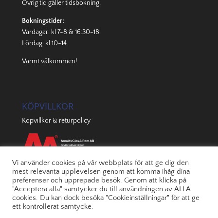
Övrig tid gäller
tidsbokning
.
Bokningstider:
Vardagar: kl 7-8 & 16:30-18
Lördag: kl 10-14
Varmt välkommen!
KÖPVILLKOR
Köpvillkor & returpolicy
Vi använder cookies på vår webbplats för att ge dig den
mest relevanta upplevelsen genom att komma ihåg dina
preferenser och upprepade besök. Genom att klicka på
"Acceptera alla" samtycker du till användningen av ALLA
cookies. Du kan dock besöka "Cookieinställningar" för att ge
ett kontrollerat samtycke.