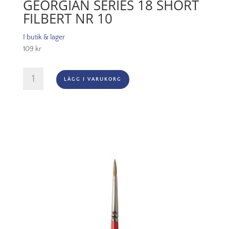
GEORGIAN SERIES 18 SHORT
FILBERT NR 10
I butik & lager
109
kr
Georgian
LÄGG I VARUKORG
Series
18
Short
Filbert
Nr
10
mängd