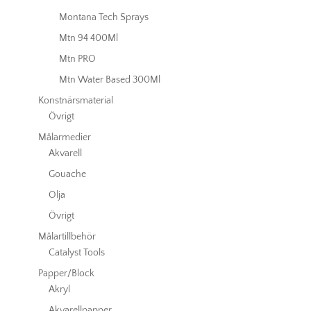
Montana Tech Sprays
Mtn 94 400Ml
Mtn PRO
Mtn Water Based 300Ml
Konstnärsmaterial
Övrigt
Målarmedier
Akvarell
Gouache
Olja
Övrigt
Målartillbehör
Catalyst Tools
Papper/Block
Akryl
Akvarellpapper