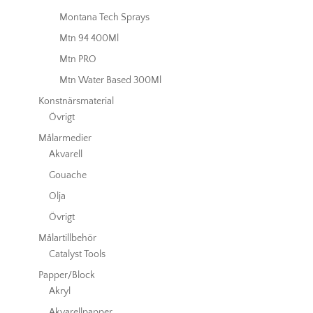
Montana Tech Sprays
Mtn 94 400Ml
Mtn PRO
Mtn Water Based 300Ml
Konstnärsmaterial
Övrigt
Målarmedier
Akvarell
Gouache
Olja
Övrigt
Målartillbehör
Catalyst Tools
Papper/Block
Akryl
Akvarellpapper