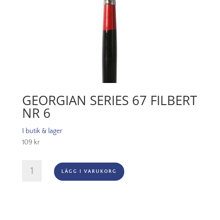
GEORGIAN SERIES 67 FILBERT
NR 6
I butik & lager
109
kr
Georgian
LÄGG I VARUKORG
Series
67
Filbert
Nr