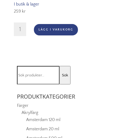
I butik & lager
259
kr
Princeton
LÄGG I VARUKORG
Aspen
-
Angle
Bright
Nr
10
Sök
mängd
Sök
efter:
PRODUKTKATEGORIER
Färger
Akrylfärg
Amsterdam 120 ml
Amsterdam 20 ml