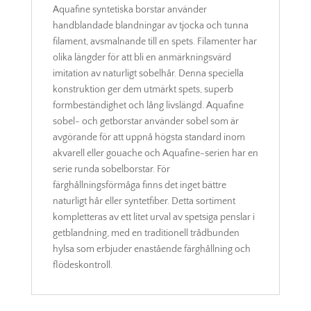
Aquafine syntetiska borstar använder
handblandade blandningar av tjocka och tunna
filament, avsmalnande till en spets. Filamenter har
olika längder för att bli en anmärkningsvärd
imitation av naturligt sobelhår. Denna speciella
konstruktion ger dem utmärkt spets, superb
formbeständighet och lång livslängd. Aquafine
sobel- och getborstar använder sobel som är
avgörande för att uppnå högsta standard inom
akvarell eller gouache och Aquafine-serien har en
serie runda sobelborstar. För
färghållningsförmåga finns det inget bättre
naturligt hår eller syntetfiber. Detta sortiment
kompletteras av ett litet urval av spetsiga penslar i
getblandning, med en traditionell trådbunden
hylsa som erbjuder enastående färghållning och
flödeskontroll.