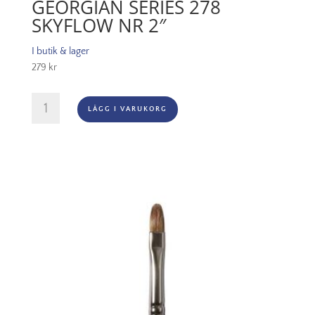
GEORGIAN SERIES 278
SKYFLOW NR 2″
I butik & lager
279
kr
Georgian
LÄGG I VARUKORG
Series
278
Skyflow
Nr
2"
mängd