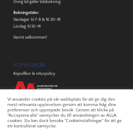
Övrig tid gäller
tidsbokning
.
Bokningstider:
Vardagar: kl 7-8 & 16:30-18
Lördag: kl 10-14
Varmt välkommen!
KÖPVILLKOR
Köpvillkor & returpolicy
Vi använder cookies på vår webbplats för att ge dig den
mest relevanta upplevelsen genom att komma ihåg dina
preferenser och upprepade besök. Genom att klicka på
"Acceptera alla" samtycker du till användningen av ALLA
cookies. Du kan dock besöka "Cookieinställningar" för att ge
ett kontrollerat samtycke.