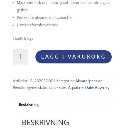
Mjuk syntetisk och naturlig sobel samt en blandning av
gethår.
Perfekt för akvarell och gouache.
Utmärkt formbevarande.
I butik & lager
Aquafine
LÄGG I VARUKORG
Series
50
Rigger
Nr
Artikelnr:
16-282050004
Kategorier:
Akvarellpenslar
,
4
Penslar
,
Syntetisk borst
Etiketter:
Aquafine
,
Daler Rowney
mängd
Beskrivning
BESKRIVNING