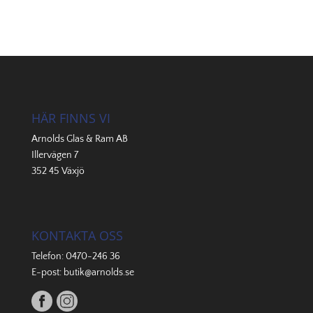
HÄR FINNS VI
Arnolds Glas & Ram AB
Illervägen 7
352 45 Växjö
KONTAKTA OSS
Telefon:
0470-246 36
E-post:
butik@arnolds.se