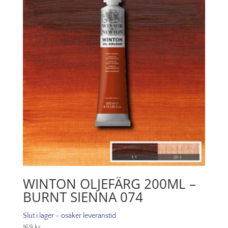
Blue
mängd
WINTON OLJEFÄRG 200ML –
BURNT SIENNA 074
Slut i lager – osäker leveranstid
169
kr