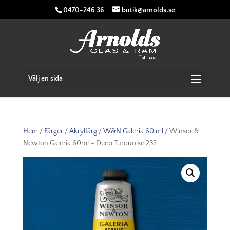
0470-246 36
butik@arnolds.se
Välj en sida
Hem
/
Färger
/
Akrylfärg
/
W&N Galeria 60 ml
/ Winsor &
Newton Galeria 60ml – Deep Turquoise 232