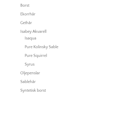
Borst
Ekorrhår
Gethår
Isabey Akvarell
Isaqua
Pure Kolinsky Sable
Pure Squirrel
Syrus
Oljepenslar
Sablehår
Syntetisk borst