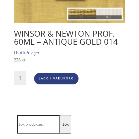
WINSOR & NEWTON PROF.
60ML – ANTIQUE GOLD 014
I butik & lager
228
kr
Winsor
LÄGG I VARUKORG
&
Newton
Prof.
60ml
-
Antique
Sök
Gold
Sök
efter:
014
mängd