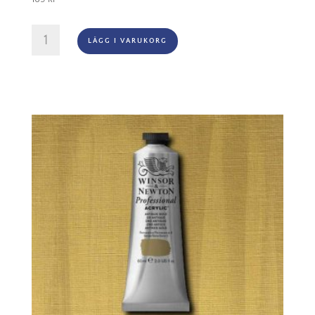
Winton
LÄGG I VARUKORG
Oljefärg
200ml
-
Burnt
sienna
074
mängd