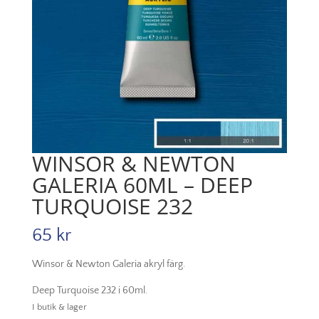
WINSOR & NEWTON
GALERIA 60ML – DEEP
TURQUOISE 232
65
kr
Winsor & Newton Galeria akryl färg.
Deep Turquoise 232 i 60ml.
I butik & lager