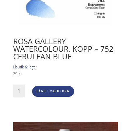
ROSA GALLERY
WATERCOLOUR, KOPP – 752
CERULEAN BLUE
I butik & lager
29
kr
Rosa
LÄGG I VARUKORG
Gallery
Watercolour,
Kopp
-
752
Cerulean