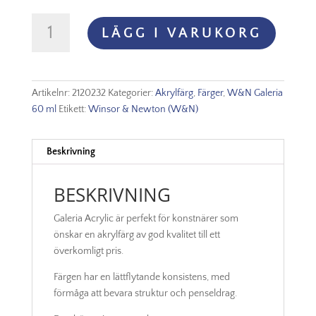
Winsor
LÄGG I VARUKORG
&
Newton
Galeria
60ml
Artikelnr:
2120232
Kategorier:
Akrylfärg
,
Färger
,
W&N Galeria
-
60 ml
Etikett:
Winsor & Newton (W&N)
Deep
Turquoise
232
Beskrivning
mängd
BESKRIVNING
Galeria Acrylic är perfekt för konstnärer som
önskar en akrylfärg av god kvalitet till ett
överkomligt pris.
Färgen har en lättflytande konsistens, med
förmåga att bevara struktur och penseldrag.