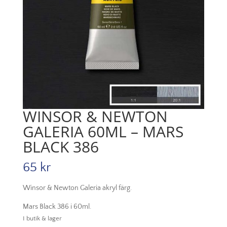
WINSOR & NEWTON
GALERIA 60ML – MARS
BLACK 386
65
kr
Winsor & Newton Galeria akryl färg.
Mars Black 386 i 60ml.
I butik & lager