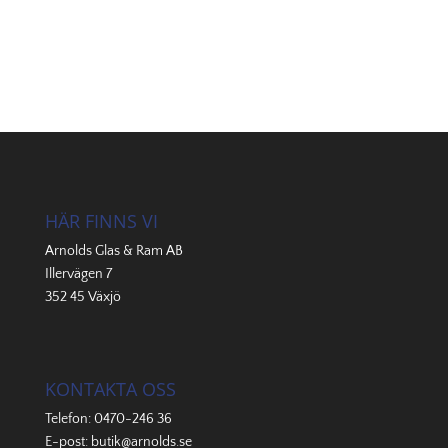
HÄR FINNS VI
Arnolds Glas & Ram AB
Illervägen 7
352 45 Växjö
KONTAKTA OSS
Telefon:
0470-246 36
E-post:
butik@arnolds.se