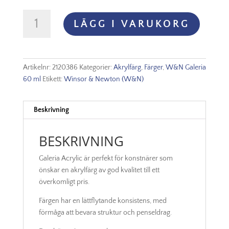
Winsor
LÄGG I VARUKORG
&
Newton
Galeria
60ml
Artikelnr:
2120386
Kategorier:
Akrylfärg
,
Färger
,
W&N Galeria
-
60 ml
Etikett:
Winsor & Newton (W&N)
Mars
Black
386
Beskrivning
mängd
BESKRIVNING
Galeria Acrylic är perfekt för konstnärer som
önskar en akrylfärg av god kvalitet till ett
överkomligt pris.
Färgen har en lättflytande konsistens, med
förmåga att bevara struktur och penseldrag.