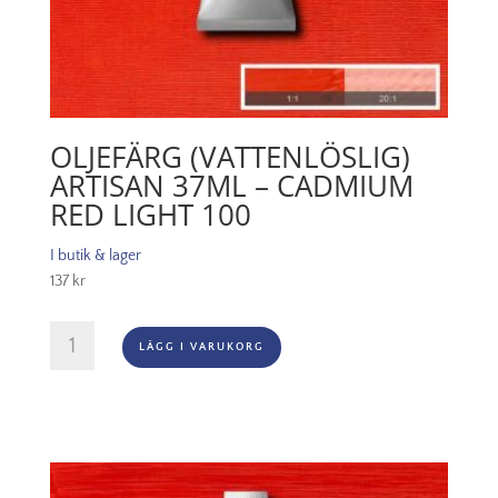
OLJEFÄRG (VATTENLÖSLIG)
ARTISAN 37ML – CADMIUM
RED LIGHT 100
I butik & lager
137
kr
Oljefärg
LÄGG I VARUKORG
(vattenlöslig)
Artisan
37ml
-
Cadmium
red