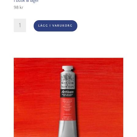
I butik & lager
98
kr
Oljefärg
LÄGG I VARUKORG
(vattenlöslig)
Artisan
37ml
-
Cadmium
red
hue
095
mängd