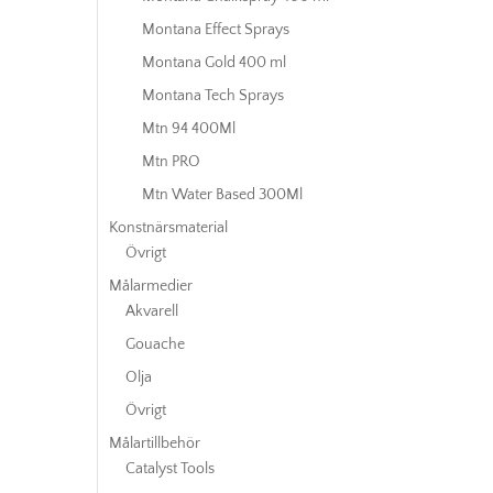
Montana Effect Sprays
Montana Gold 400 ml
Montana Tech Sprays
Mtn 94 400Ml
Mtn PRO
Mtn Water Based 300Ml
Konstnärsmaterial
Övrigt
Målarmedier
Akvarell
Gouache
Olja
Övrigt
Målartillbehör
Catalyst Tools