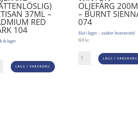
ATTENLÖSLIG)
OLJEFÄRG 200M
TISAN 37ML –
– BURNT SIENN
ADMIUM RED
074
RK 104
Slut i lager – osäker leveranstid
169
kr
ik & lager
r
Winton
LÄGG I VARUKORG
Oljefärg
ärg
LÄGG I VARUKORG
200ml
enlöslig)
-
an
Burnt
sienna
074
mium
mängd
gd