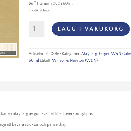
Buff Titanium 060 i 60ml.
I butik & lager
Winsor
LÄGG I VARUKORG
&
Newton
Galeria
60ml
Artikelnr:
2120060
Kategorier:
Akrylfärg
,
Färger
,
W&N Galer
-
60 ml
Etikett:
Winsor & Newton (W&N)
Buff
Titanium
060
mängd
ar en akrylfärg av god kvalitet till ett överkomligt pris.
åga att bevara struktur och penseldrag.