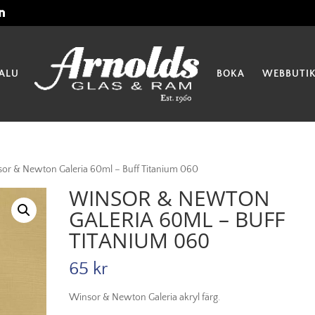
ALU
BOKA
WEBBUTI
or & Newton Galeria 60ml – Buff Titanium 060
WINSOR & NEWTON
GALERIA 60ML – BUFF
TITANIUM 060
65
kr
Winsor & Newton Galeria akryl färg.