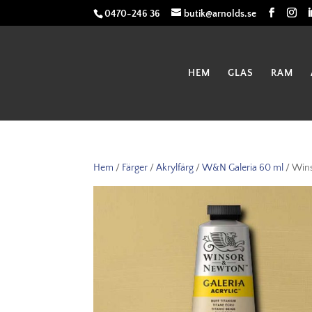
0470-246 36
butik@arnolds.se
HEM
GLAS
RAM
Hem
/
Färger
/
Akrylfärg
/
W&N Galeria 60 ml
/ Wins