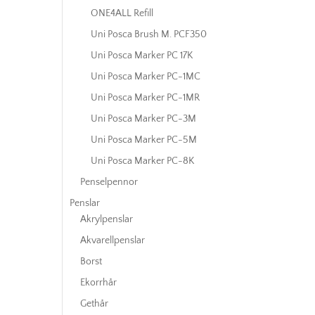
ONE4ALL Refill
Uni Posca Brush M. PCF350
Uni Posca Marker PC 17K
Uni Posca Marker PC-1MC
Uni Posca Marker PC-1MR
Uni Posca Marker PC-3M
Uni Posca Marker PC-5M
Uni Posca Marker PC-8K
Penselpennor
Penslar
Akrylpenslar
Akvarellpenslar
Borst
Ekorrhår
Gethår