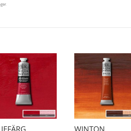
gar.
JEFÄRG
WINTON