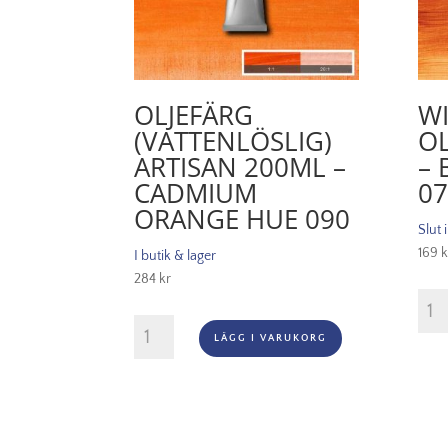
OLJEFÄRG
W
(VATTENLÖSLIG)
OL
ARTISAN 200ML –
– 
CADMIUM
07
ORANGE HUE 090
Slut 
169
k
I butik & lager
284
kr
Wint
Oljef
Oljefärg
LÄGG I VARUKORG
200
(vattenlöslig)
-
Artisan
Burn
200ml
sien
-
074
Cadmium