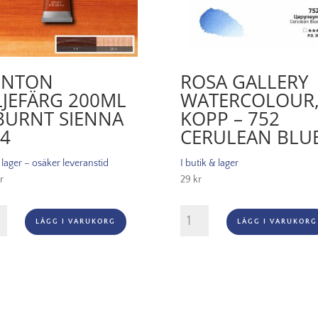
INTON
ROSA GALLERY
JEFÄRG 200ML
WATERCOLOUR
BURNT SIENNA
KOPP – 752
4
CERULEAN BLU
i lager – osäker leveranstid
I butik & lager
r
29
kr
on
Rosa
LÄGG I VARUKORG
LÄGG I VARUKORG
ärg
Gallery
ml
Watercolour,
Kopp
t
-
na
752
Cerulean