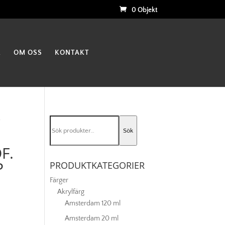
0 Objekt
K
OM OSS
KONTAKT
Sök
w
Sök
efter:
F.
P
PRODUKTKATEGORIER
Färger
Akrylfärg
Amsterdam 120 ml
Amsterdam 20 ml