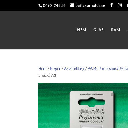
0470-246 36
butik@arnolds.se
HEM
GLAS
RAM
Hem
/
Färger
/
Akvarellfärg
/
W&N Professional ½-k
Shade) 721