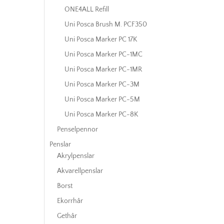
ONE4ALL Refill
Uni Posca Brush M. PCF350
Uni Posca Marker PC 17K
Uni Posca Marker PC-1MC
Uni Posca Marker PC-1MR
Uni Posca Marker PC-3M
Uni Posca Marker PC-5M
Uni Posca Marker PC-8K
Penselpennor
Penslar
Akrylpenslar
Akvarellpenslar
Borst
Ekorrhår
Gethår