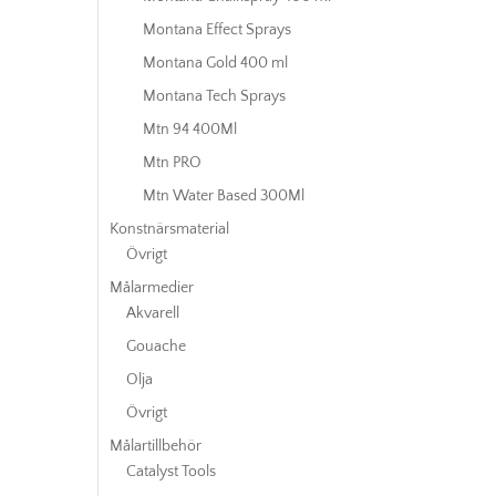
Montana Effect Sprays
Montana Gold 400 ml
Montana Tech Sprays
Mtn 94 400Ml
Mtn PRO
Mtn Water Based 300Ml
Konstnärsmaterial
Övrigt
Målarmedier
Akvarell
Gouache
Olja
Övrigt
Målartillbehör
Catalyst Tools