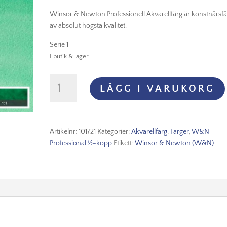
Winsor & Newton Professionell Akvarellfärg är konstnärsf
av absolut högsta kvalitet.
Serie 1
I butik & lager
Winsor
LÄGG I VARUKORG
&
Newton
Prof.
Akvarellfärg
Artikelnr:
101721
Kategorier:
Akvarellfärg
,
Färger
,
W&N
1/2-
Professional ½-kopp
Etikett:
Winsor & Newton (W&N)
kopp
-
Winsor
Green
(Yellow
Shade)
721