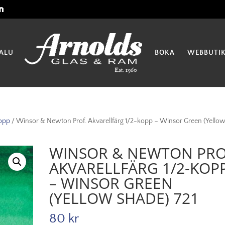
ALU
BOKA
WEBBUTI
opp
/ Winsor & Newton Prof. Akvarellfärg 1/2-kopp – Winsor Green (Yello
WINSOR & NEWTON PRO
AKVARELLFÄRG 1/2-KOP
– WINSOR GREEN
(YELLOW SHADE) 721
80
kr