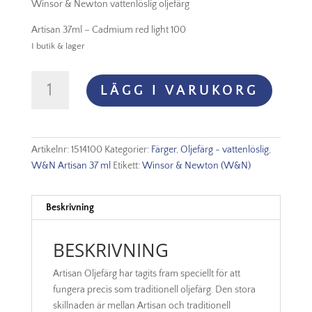
Winsor & Newton vattenlöslig oljefärg
Artisan 37ml – Cadmium red light 100
I butik & lager
Oljefärg
LÄGG I VARUKORG
(vattenlöslig)
Artisan
37ml
-
Artikelnr:
1514100
Kategorier:
Färger
,
Oljefärg - vattenlöslig
,
Cadmium
W&N Artisan 37 ml
Etikett:
Winsor & Newton (W&N)
red
light
100
Beskrivning
mängd
BESKRIVNING
Artisan Oljefärg har tagits fram speciellt för att
fungera precis som traditionell oljefärg. Den stora
skillnaden är mellan Artisan och traditionell