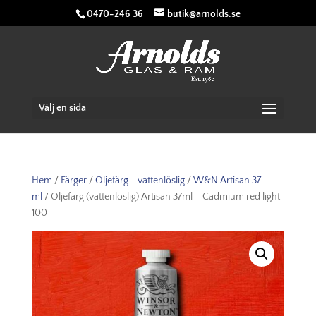
0470-246 36
butik@arnolds.se
Välj en sida
Hem
/
Färger
/
Oljefärg - vattenlöslig
/
W&N Artisan 37
ml
/ Oljefärg (vattenlöslig) Artisan 37ml – Cadmium red light
100