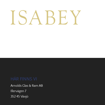
HÄR FINNS VI
Arnolds Glas & Ram AB
Illervägen 7
352 45 Växjö