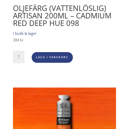
OLJEFÄRG (VATTENLÖSLIG)
ARTISAN 200ML – CADMIUM
RED DEEP HUE 098
I butik & lager
284
kr
Oljefärg
LÄGG I VARUKORG
(vattenlöslig)
Artisan
200ml
-
Cadmium
red
deep
hue
098
mängd