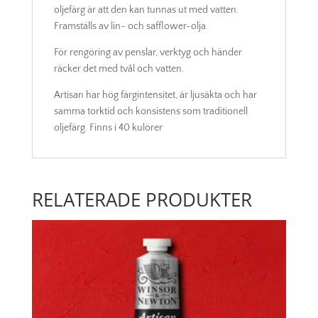
oljefärg är att den kan tunnas ut med vatten.
Framställs av lin- och safflower-olja.
För rengöring av penslar, verktyg och händer
räcker det med tvål och vatten.
Artisan har hög färgintensitet, är ljusäkta och har
samma torktid och konsistens som traditionell
oljefärg. Finns i 40 kulörer
RELATERADE PRODUKTER