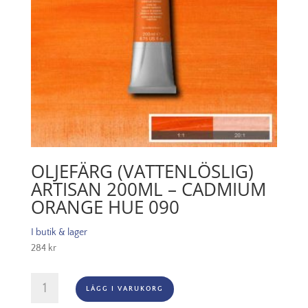
OLJEFÄRG (VATTENLÖSLIG)
ARTISAN 200ML – CADMIUM
ORANGE HUE 090
I butik & lager
284
kr
Oljefärg
LÄGG I VARUKORG
(vattenlöslig)