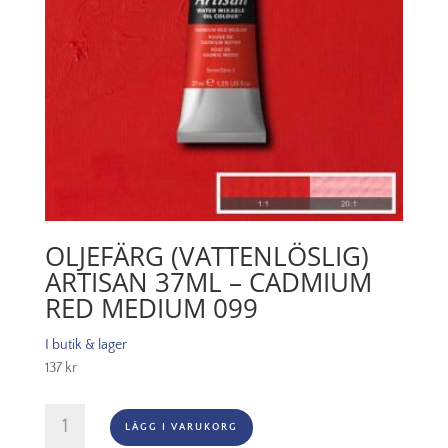
OLJEFÄRG (VATTENLÖSLIG)
ARTISAN 37ML – CADMIUM
RED MEDIUM 099
I butik & lager
137
kr
Oljefärg
LÄGG I VARUKORG
(vattenlöslig)