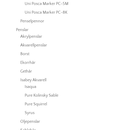
Uni Posca Marker PC-5M
Uni Posca Marker PC-8K
Penselpennor
Penslar
Akrylpenslar
Akvarellpenslar
Borst
Ekorrhår
Gethår
Isabey Akvarell
Isaqua
Pure Kolinsky Sable
Pure Squirrel
Syrus
Oljepenslar