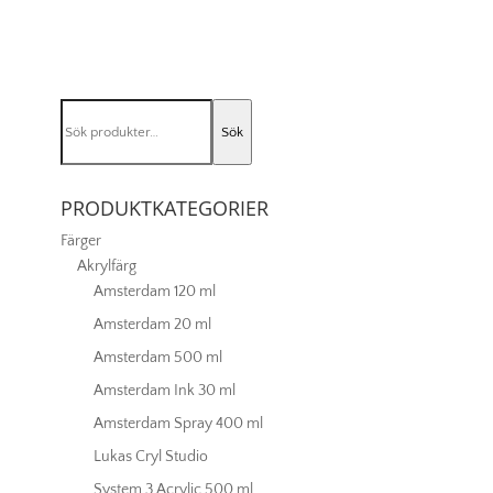
Artisan
200ml
-
Cadmium
orange
Sök
hue
Sök
efter:
090
mängd
PRODUKTKATEGORIER
Färger
Akrylfärg
Amsterdam 120 ml
Amsterdam 20 ml
Amsterdam 500 ml
Amsterdam Ink 30 ml
Amsterdam Spray 400 ml
Lukas Cryl Studio
System 3 Acrylic 500 ml