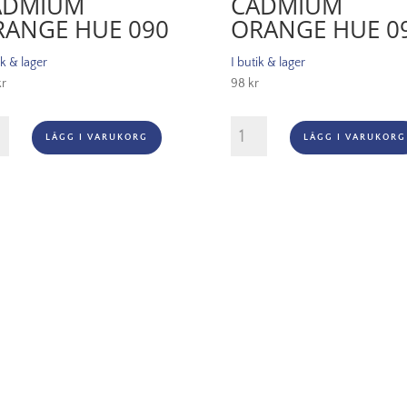
ADMIUM
CADMIUM
RANGE HUE 090
ORANGE HUE 0
ik & lager
I butik & lager
kr
98
kr
ärg
Oljefärg
LÄGG I VARUKORG
LÄGG I VARUKORG
enlöslig)
(vattenlöslig)
an
Artisan
ml
37ml
-
mium
Cadmium
ge
orange
hue
090
gd
mängd