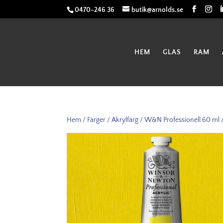
0470-246 36
butik@arnolds.se
HEM
GLAS
RAM
Hem
/
Färger
/
Akrylfärg
/
W&N Professionell 60 ml
/