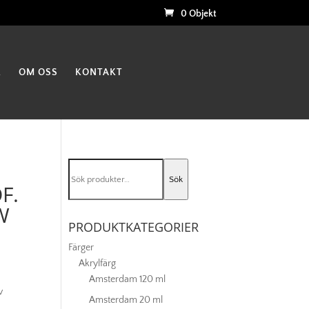
0 Objekt
K
OM OSS
KONTAKT
Sök
Sök
efter:
F.
W
PRODUKTKATEGORIER
Färger
Akrylfärg
Amsterdam 120 ml
v
Amsterdam 20 ml