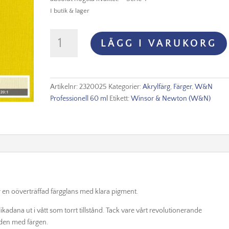
I butik & lager
Winsor
LÄGG I VARUKORG
&
Newton
Prof.
60ml
Artikelnr:
2320025
Kategorier:
Akrylfärg
,
Färger
,
W&N
-
Professionell 60 ml
Etikett:
Winsor & Newton (W&N)
Bismuth
Yellow
025
mängd
r en oöverträffad färgglans med klara pigment.
 likadana ut i vått som torrt tillstånd. Tack vare vårt revolutionerande
iden med färgen.