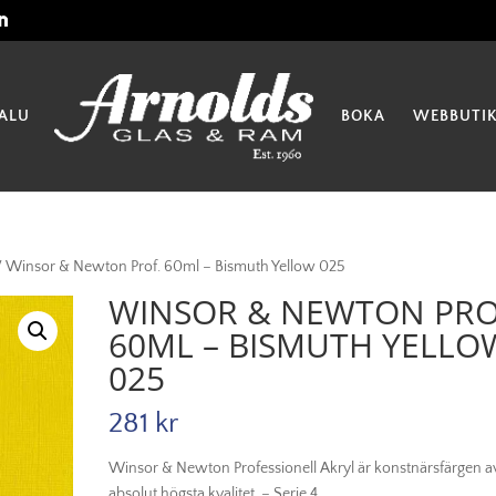
ALU
BOKA
WEBBUTI
 Winsor & Newton Prof. 60ml – Bismuth Yellow 025
WINSOR & NEWTON PRO
60ML – BISMUTH YELLO
025
281
kr
Winsor & Newton Professionell Akryl är konstnärsfärgen a
absolut högsta kvalitet. – Serie 4