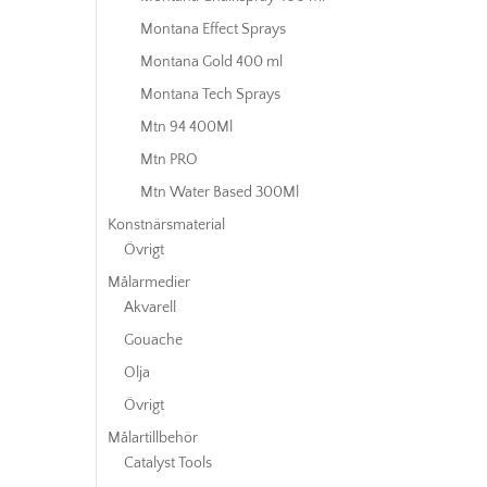
Montana Effect Sprays
Montana Gold 400 ml
Montana Tech Sprays
Mtn 94 400Ml
Mtn PRO
Mtn Water Based 300Ml
Konstnärsmaterial
Övrigt
Målarmedier
Akvarell
Gouache
Olja
Övrigt
Målartillbehör
Catalyst Tools