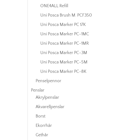
ONE4ALL Refill
Uni Posca Brush M. PCF350
Uni Posca Marker PC 17K
Uni Posca Marker PC-1MC
Uni Posca Marker PC-1MR
Uni Posca Marker PC-3M
Uni Posca Marker PC-5M
Uni Posca Marker PC-8K
Penselpennor
Penslar
Akrylpenslar
Akvarellpenslar
Borst
Ekorrhår
Gethår