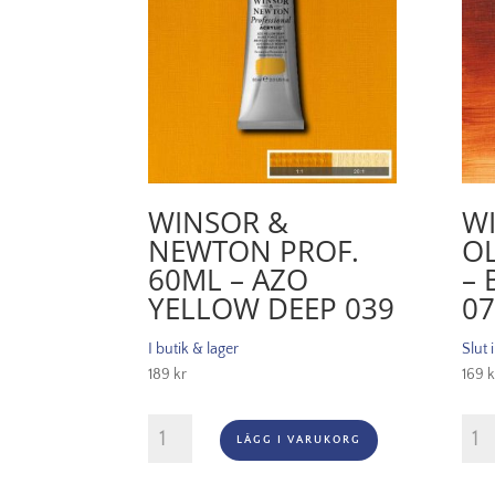
WINSOR &
W
NEWTON PROF.
OL
60ML – AZO
– 
YELLOW DEEP 039
07
I butik & lager
Slut 
189
kr
169
k
Winsor
Wint
LÄGG I VARUKORG
&
Oljef
Newton
200