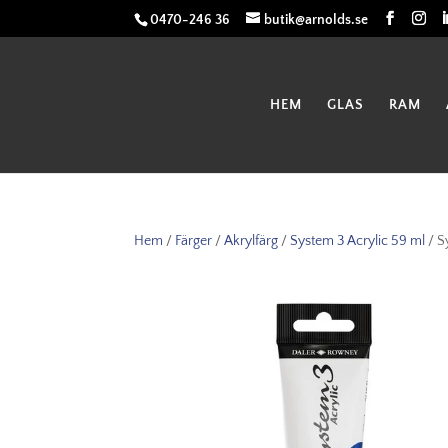
0470-246 36
butik@arnolds.se
HEM
GLAS
RAM
Hem
/
Färger
/
Akrylfärg
/
System 3 Acrylic 59 ml
/ S