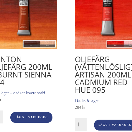
INTON
OLJEFÄRG
JEFÄRG 200ML
(VATTENLÖSLIG
BURNT SIENNA
ARTISAN 200ML
4
CADMIUM RED
HUE 095
i lager – osäker leveranstid
r
I butik & lager
284
kr
on
LÄGG I VARUKORG
ärg
Oljefärg
LÄGG I VARUKORG
ml
(vattenlöslig)