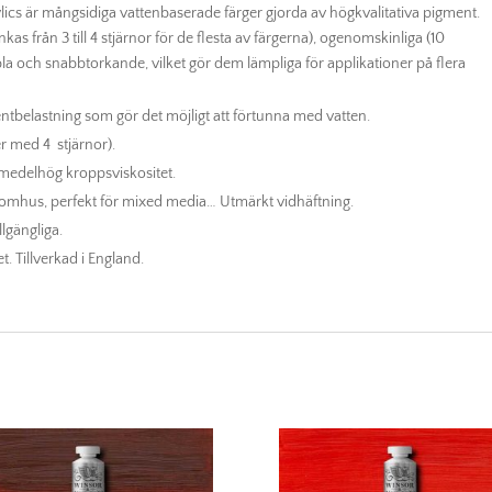
cs är mångsidiga vattenbaserade färger gjorda av högkvalitativa pigment.
as från 3 till 4 stjärnor för de flesta av färgerna), ogenomskinliga (10
la och snabbtorkande, vilket gör dem lämpliga för applikationer på flera
tbelastning som gör det möjligt att förtunna med vatten.
r med 4 stjärnor).
 medelhög kroppsviskositet.
tomhus, perfekt för mixed media… Utmärkt vidhäftning.
lgängliga.
. Tillverkad i England.