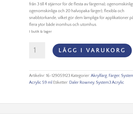
från 3 till 4 stjärnor för de flesta av färgerna), ogenomskinlig
ogenomskinliga och 20 halvopaka färger), flexibla och
snabbtorkande, vilket gör dem lämpliga för applikationer p
flera ytor både inomhus och utomhus.
I butik & lager
System3
LÄGG I VARUKORG
Acrylic
59ml
-
123
Artikelnr:
16-129059123
Kategorier:
Akrylfärg
,
Färger
,
Syste
Ultramarine
Acrylic 59 ml
Etiketter:
Daler Rowney
,
System3 Acrylic
mängd