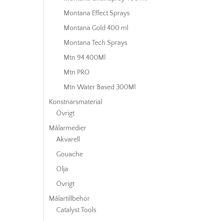
Montana Effect Sprays
Montana Gold 400 ml
Montana Tech Sprays
Mtn 94 400Ml
Mtn PRO
Mtn Water Based 300Ml
Konstnärsmaterial
Övrigt
Målarmedier
Akvarell
Gouache
Olja
Övrigt
Målartillbehör
Catalyst Tools