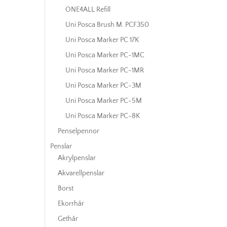
ONE4ALL Refill
Uni Posca Brush M. PCF350
Uni Posca Marker PC 17K
Uni Posca Marker PC-1MC
Uni Posca Marker PC-1MR
Uni Posca Marker PC-3M
Uni Posca Marker PC-5M
Uni Posca Marker PC-8K
Penselpennor
Penslar
Akrylpenslar
Akvarellpenslar
Borst
Ekorrhår
Gethår