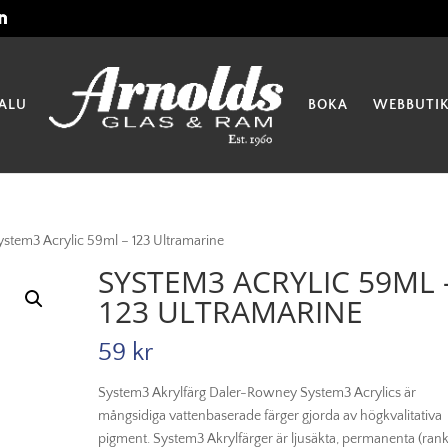
ALU
BOKA
WEBBUTI
ystem3 Acrylic 59ml – 123 Ultramarine
SYSTEM3 ACRYLIC 59ML 
123 ULTRAMARINE
59
kr
System3 Akrylfärg Daler-Rowney System3 Acrylics är
mångsidiga vattenbaserade färger gjorda av högkvalitativa
pigment. System3 Akrylfärger är ljusäkta, permanenta (ran