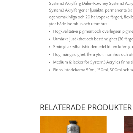
System3 Akrylfärg Daler-Rowney System3 Acryli
System3 Akrylfärger är ljusäkta, permanenta (rank
ogenomskinliga och 20 halvopaka färger), flexib
ytor både inomhus och utomhus.
Högkvalitativa pigment och överlägsen pigmen
Utmärkt ljusäkthet och beständighet (36 färge
Smidigt akrylhartsbindemedel för en krämig,
Hög mångsidighet: flera ytor, inomhus och u
Medium & lacker för System3 Acrylics finns til
Finns i storlekarna 59ml, 150ml, 500ml och set
RELATERADE PRODUKTER