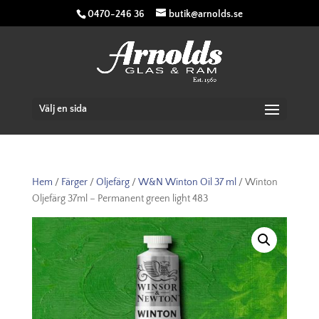
0470-246 36
butik@arnolds.se
Välj en sida
Hem
/
Färger
/
Oljefärg
/
W&N Winton Oil 37 ml
/ Winton
Oljefärg 37ml – Permanent green light 483