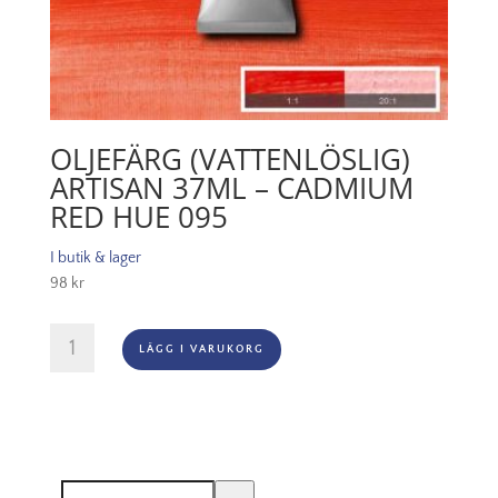
OLJEFÄRG (VATTENLÖSLIG)
ARTISAN 37ML – CADMIUM
RED HUE 095
I butik & lager
98
kr
Oljefärg
LÄGG I VARUKORG
(vattenlöslig)
Artisan
37ml
-
Cadmium
red
Sök