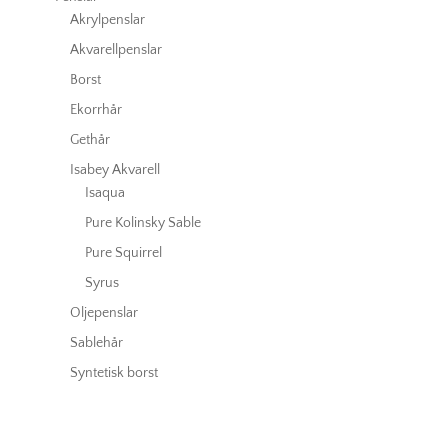
Akrylpenslar
Akvarellpenslar
Borst
Ekorrhår
Gethår
Isabey Akvarell
Isaqua
Pure Kolinsky Sable
Pure Squirrel
Syrus
Oljepenslar
Sablehår
Syntetisk borst