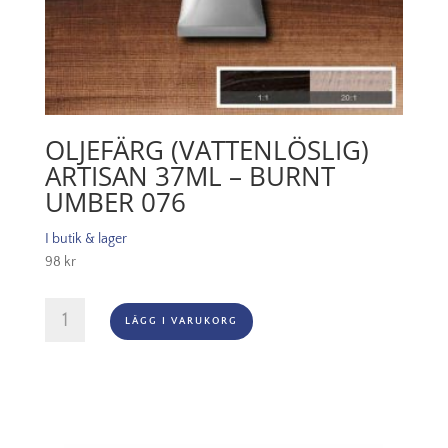
OLJEFÄRG (VATTENLÖSLIG)
ARTISAN 37ML – BURNT
UMBER 076
I butik & lager
98
kr
Oljefärg
LÄGG I VARUKORG
(vattenlöslig)
Artisan
37ml
-
Burnt
umber