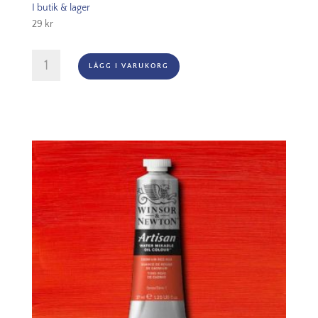
I butik & lager
29
kr
Rosa
LÄGG I VARUKORG
Gallery
Watercolour,
Kopp
-
753
Royal
Brown
mängd