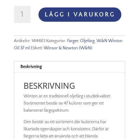
Winton
LÄGG I VARUKORG
Oljefärg
37ml
-
Permanent
Artikelnr:
1414483
Kategorier:
Färger
,
Oljefärg
,
W&N Winton
green
Oil 37 ml
Etikett:
Winsor & Newton (W&N)
light
483
mängd
Beskrivning
BESKRIVNING
Winton är en traditionell oljefärg i studiekvalitet.
Sortimentet består av 47 kulörer som ger ett
balanserat färgspektrum.
Den består av ett sortiment där kulörerna har
likartade egenskaper och konsistens. Därför är
färgerna lätta att använda och att blanda.