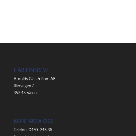
HÄR FINNS VI
Arnolds Glas & Ram AB
Illervägen 7
352 45 Växjö
KONTAKTA OSS
Telefon:
0470-246 36