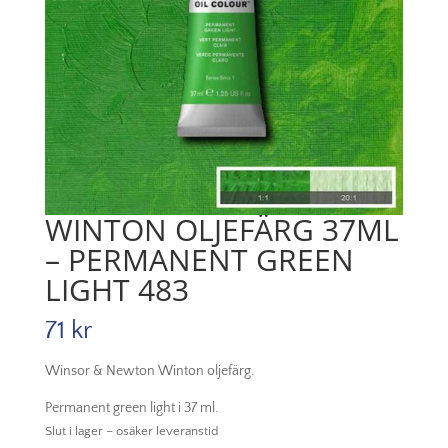
WINTON OLJEFÄRG 37ML
– PERMANENT GREEN
LIGHT 483
71
kr
Winsor & Newton Winton oljefärg.
Permanent green light i 37 ml.
Slut i lager – osäker leveranstid