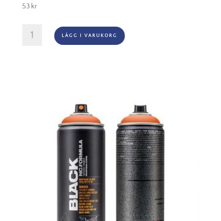
53
kr
Montana
LÄGG I VARUKORG
Black
-
1110
Indian
Spice
mängd