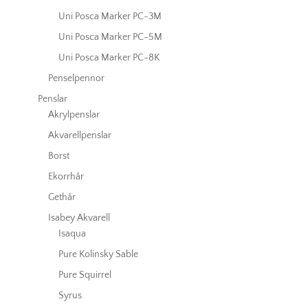
Uni Posca Marker PC-3M
Uni Posca Marker PC-5M
Uni Posca Marker PC-8K
Penselpennor
Penslar
Akrylpenslar
Akvarellpenslar
Borst
Ekorrhår
Gethår
Isabey Akvarell
Isaqua
Pure Kolinsky Sable
Pure Squirrel
Syrus