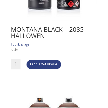
MONTANA BLACK – 2085
HALLOWEN
I butik & lager
53
kr
Montana
LÄGG I VARUKORG
Black
-
2085
Hallowen
mängd