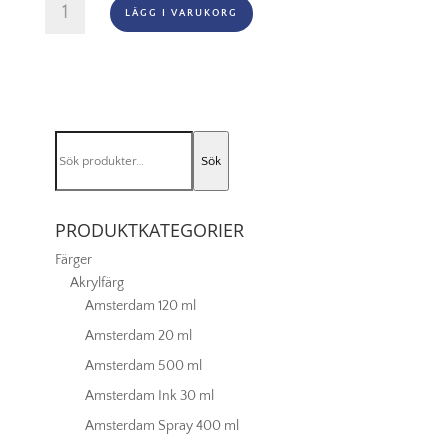
Montana
LÄGG I VARUKORG
Black
-
1070
Pecan
Nut
mängd
Sök
Sök
efter:
PRODUKTKATEGORIER
Färger
Akrylfärg
Amsterdam 120 ml
Amsterdam 20 ml
Amsterdam 500 ml
Amsterdam Ink 30 ml
Amsterdam Spray 400 ml