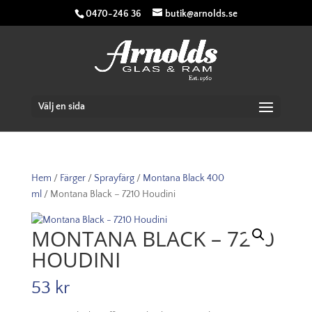
0470-246 36
butik@arnolds.se
Välj en sida
Hem
/
Färger
/
Sprayfärg
/
Montana Black 400
ml
/ Montana Black – 7210 Houdini
MONTANA BLACK – 7210
HOUDINI
53
kr