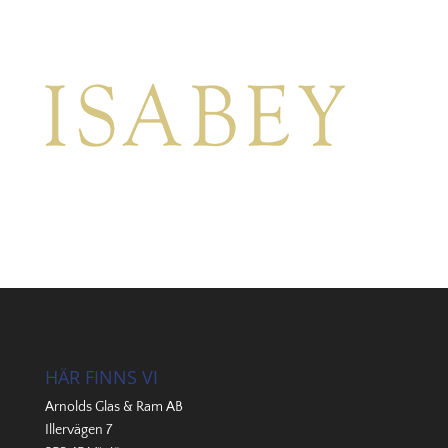
HÄR FINNS VI
Arnolds Glas & Ram AB
Illervägen 7