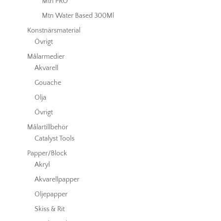
Mtn PRO
Mtn Water Based 300Ml
Konstnärsmaterial
Övrigt
Målarmedier
Akvarell
Gouache
Olja
Övrigt
Målartillbehör
Catalyst Tools
Papper/Block
Akryl
Akvarellpapper
Oljepapper
Skiss & Rit