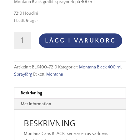
Montana Black graffiti sprayburk på 400 ml.
7210 Houdini
I butik & lager
Montana
LÄGG I VARUKORG
Black
-
7210
Houdini
Artikelnr:
BLK400-7210
Kategorier:
Montana Black 400 ml
,
mängd
Sprayfärg
Etikett:
Montana
Beskrivning
Mer information
BESKRIVNING
Montana Cans BLACK-serie är en av världens