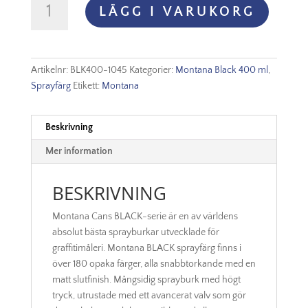
LÄGG I VARUKORG
Black
-
1045
Melon
Artikelnr:
BLK400-1045
Kategorier:
Montana Black 400 ml
,
Yellow
Sprayfärg
Etikett:
Montana
mängd
Beskrivning
Mer information
BESKRIVNING
Montana Cans BLACK-serie är en av världens
absolut bästa sprayburkar utvecklade för
graffitimåleri. Montana BLACK sprayfärg finns i
över 180 opaka färger, alla snabbtorkande med en
matt slutfinish. Mångsidig sprayburk med högt
tryck, utrustade med ett avancerat valv som gör