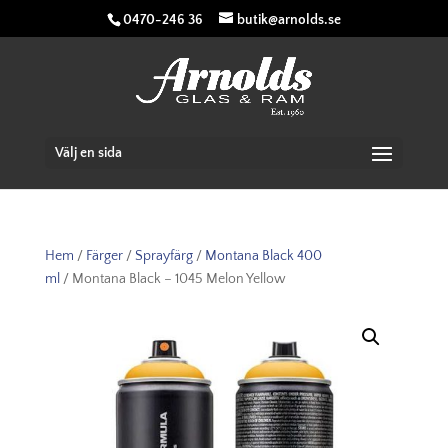
0470-246 36
butik@arnolds.se
Välj en sida
Hem
/
Färger
/
Sprayfärg
/
Montana Black 400
ml
/ Montana Black – 1045 Melon Yellow