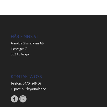
HÄR FINNS VI
Arnolds Glas & Ram AB
Illervägen 7
352 45 Växjö
KONTAKTA OSS
Telefon:
0470-246 36
E-post:
butik@arnolds.se