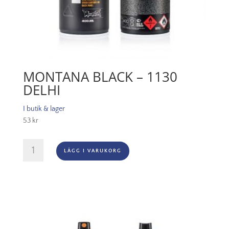
MONTANA BLACK – 1130
DELHI
I butik & lager
53
kr
Montana
LÄGG I VARUKORG
Black
-
1130
Delhi
mängd