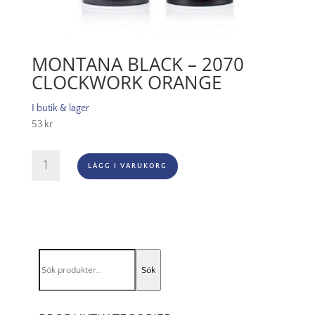
MONTANA BLACK – 2070
CLOCKWORK ORANGE
I butik & lager
53
kr
Montana
LÄGG I VARUKORG
Black
-
2070
Clockwork
Orange
mängd
Sök
Sök
efter: