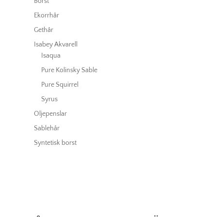
Borst
Ekorrhår
Gethår
Isabey Akvarell
Isaqua
Pure Kolinsky Sable
Pure Squirrel
Syrus
Oljepenslar
Sablehår
Syntetisk borst