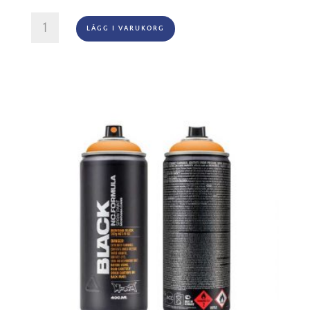
Montana
LÄGG I VARUKORG
Black
-
1050
Topaz
mängd