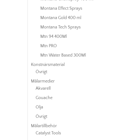
Montana Effect Sprays
Montana Gold 400 ml
Montana Tech Sprays
Mtn 94 400Ml
Mtn PRO
Mtn Water Based 300Ml
Konstnärsmaterial
Övrigt
Målarmedier
Akvarell
Gouache
Olja
Övrigt
Målartillbehör
Catalyst Tools