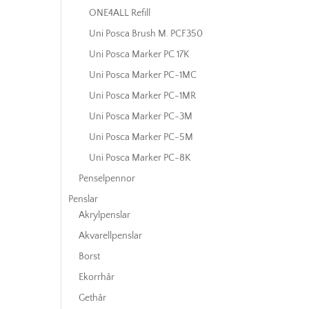
ONE4ALL Refill
Uni Posca Brush M. PCF350
Uni Posca Marker PC 17K
Uni Posca Marker PC-1MC
Uni Posca Marker PC-1MR
Uni Posca Marker PC-3M
Uni Posca Marker PC-5M
Uni Posca Marker PC-8K
Penselpennor
Penslar
Akrylpenslar
Akvarellpenslar
Borst
Ekorrhår
Gethår