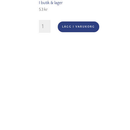
I butik & lager
Smas
53
kr
Pota
män
Montana
LÄGG I VARUKORG
Black
-
2085
Hallowen
mängd