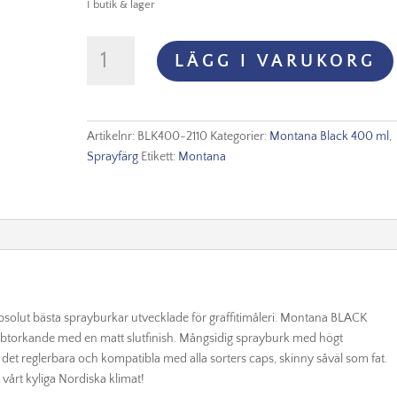
I butik & lager
Montana
LÄGG I VARUKORG
Black
-
2110
Tomorrow
Artikelnr:
BLK400-2110
Kategorier:
Montana Black 400 ml
,
mängd
Sprayfärg
Etikett:
Montana
solut bästa sprayburkar utvecklade för graffitimåleri. Montana BLACK
nabbtorkande med en matt slutfinish. Mångsidig sprayburk med högt
 det reglerbara och kompatibla med alla sorters caps, skinny såväl som fat.
vårt kyliga Nordiska klimat!