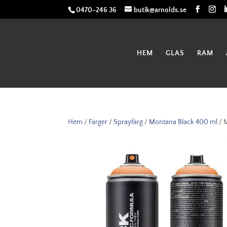
0470-246 36
butik@arnolds.se
HEM
GLAS
RAM
Hem
/
Färger
/
Sprayfärg
/
Montana Black 400 ml
/ 