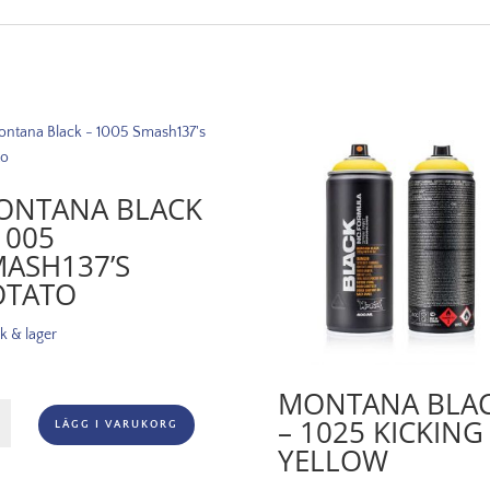
ONTANA BLACK
1005
ASH137’S
OTATO
ik & lager
MONTANA BLA
ana
– 1025 KICKING
LÄGG I VARUKORG
k
YELLOW