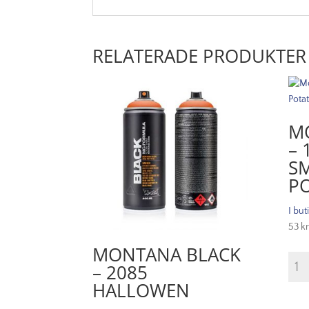
RELATERADE PRODUKTER
M
– 
SM
P
I but
53
kr
MONTANA BLACK
Mont
– 2085
Blac
HALLOWEN
-
1005