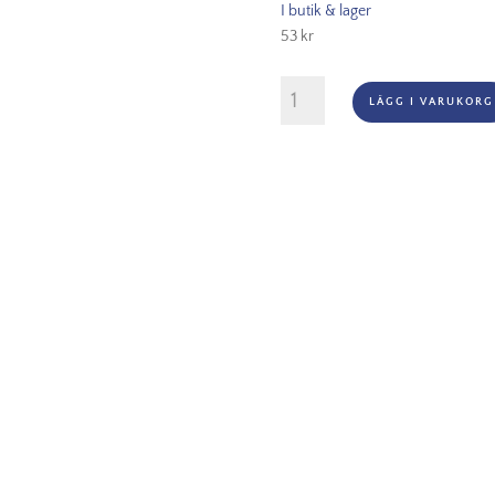
I butik & lager
h137's
53
kr
to
gd
Montana
LÄGG I VARUKORG
Black
-
1025
Kicking
Yellow
mängd