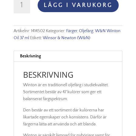
LÄGG I VARUKORG
Oljefärg
37ml
-
Permanent
Artikelnr:
1414502
Kategorier:
Färger
,
Oljefärg
,
W&N Winton
rose
Oil 37 ml
Etikett:
Winsor & Newton (W&N)
502
mängd
Beskrivning
BESKRIVNING
Winton är en traditionell oljefärg i studiekvalitet.
Sortimentet består av 47 kulörer som ger ett
balanserat färgspektrum.
Den består av ett sortiment där kulörerna har
likartade egenskaper och konsistens. Därför är
färgerna lätta att använda och att blanda.
Winton är särskilt lämpad för nybörjare samt för