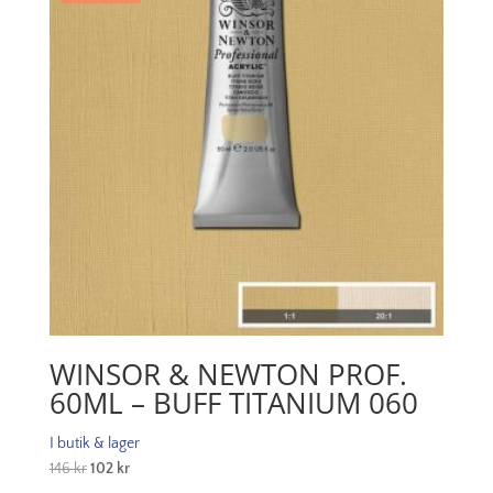
Deep
039
mängd
WINSOR & NEWTON PROF.
60ML – BUFF TITANIUM 060
I butik & lager
Det
Det
146
kr
102
kr