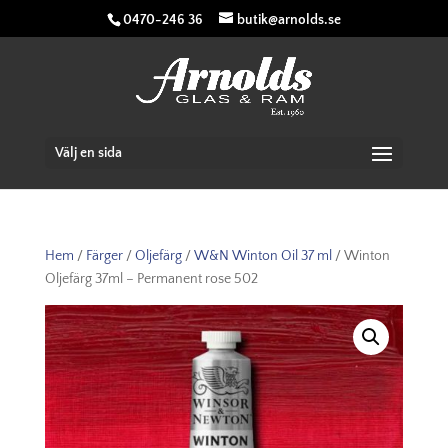
0470-246 36
butik@arnolds.se
Välj en sida
Hem
/
Färger
/
Oljefärg
/
W&N Winton Oil 37 ml
/ Winton
Oljefärg 37ml – Permanent rose 502