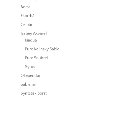
Borst
Ekorrhår
Gethår
Isabey Akvarell
Isaqua
Pure Kolinsky Sable
Pure Squirrel
Syrus
Oljepenslar
Sablehår
Syntetisk borst