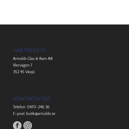
HÄR FINNS VI
Arnolds Glas & Ram AB
Illervägen 7
352 45 Växjö
KONTAKTA OSS
Telefon:
0470-246 36
E-post:
butik@arnolds.se