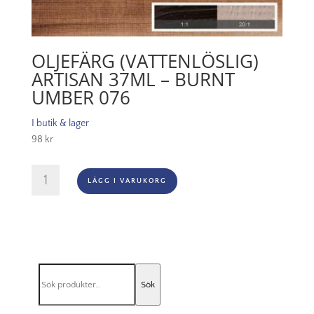
OLJEFÄRG (VATTENLÖSLIG)
ARTISAN 37ML – BURNT
UMBER 076
I butik & lager
98
kr
Oljefärg
LÄGG I VARUKORG
(vattenlöslig)
Artisan
37ml
-
Burnt
umber
Sök
076
Sök
efter:
mängd