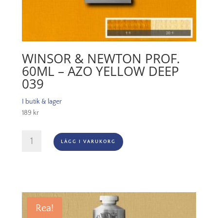
WINSOR & NEWTON PROF.
60ML – AZO YELLOW DEEP
039
I butik & lager
189
kr
Winsor
LÄGG I VARUKORG
&
Newton
Prof.
60ml
-
Azo
Rea!
Yellow