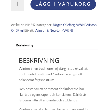
LÄGG I VARUKORG
Oljefärg
37ml
-
Flake
Artikelnr:
1414242
Kategorier:
Färger
,
Oljefärg
,
W&N Winton
white
Oil 37 ml
Etikett:
Winsor & Newton (W&N)
hue
242
mängd
Beskrivning
BESKRIVNING
Winton är en traditionell oljefärg i studiekvalitet.
Sortimentet består av 47 kulörer som ger ett
balanserat färgspektrum.
Den består av ett sortiment där kulörerna har
likartade egenskaper och konsistens. Därför är
färgerna lätta att använda och att blanda.
Winton är särskilt lämpad för nybörjare samt för