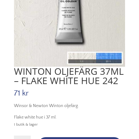
WINTON OLJEFÄRG 37ML
– FLAKE WHITE HUE 242
71
kr
Winsor & Newton Winton oljefärg.
Flake white hue i 37 ml.
I butik & lager
Winton