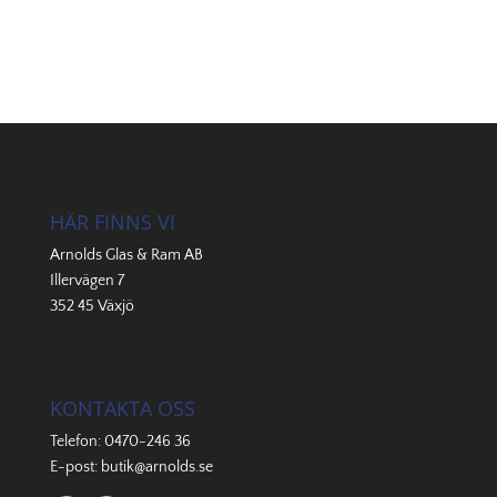
HÄR FINNS VI
Arnolds Glas & Ram AB
Illervägen 7
352 45 Växjö
KONTAKTA OSS
Telefon:
0470-246 36
E-post:
butik@arnolds.se