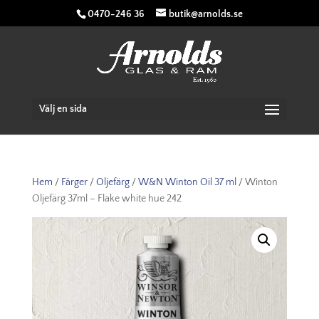
0470-246 36
butik@arnolds.se
Välj en sida
Hem
/
Färger
/
Oljefärg
/
W&N Winton Oil 37 ml
/ Winton
Oljefärg 37ml – Flake white hue 242