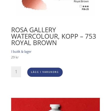
ROSA GALLERY
WATERCOLOUR, KOPP – 753
ROYAL BROWN
I butik & lager
29
kr
Rosa
LÄGG I VARUKORG
Gallery
Watercolour,
Kopp
-
753
Royal
Brown