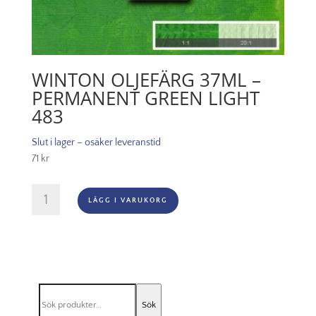
WINTON OLJEFÄRG 37ML –
PERMANENT GREEN LIGHT
483
Slut i lager – osäker leveranstid
71
kr
Winton
LÄGG I VARUKORG
Oljefärg
37ml
-
Permanent
green
light
Sök
483
Sök
efter: