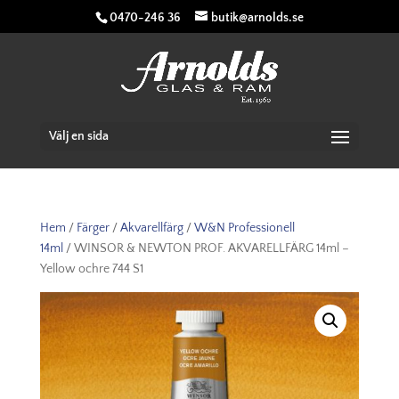
0470-246 36
butik@arnolds.se
Välj en sida
Hem
/
Färger
/
Akvarellfärg
/
W&N Professionell
14ml
/ WINSOR & NEWTON PROF. AKVARELLFÄRG 14ml –
Yellow ochre 744 S1