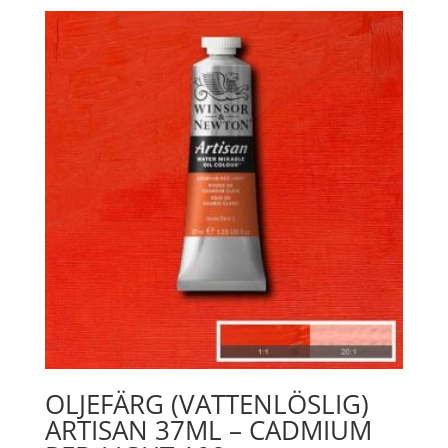
Burnt
umber
076
mängd
OLJEFÄRG (VATTENLÖSLIG)
ARTISAN 37ML – CADMIUM