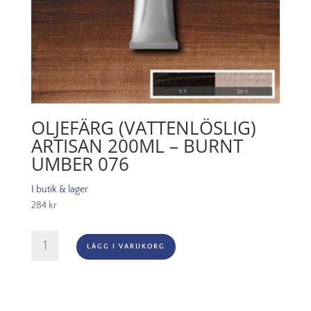
OLJEFÄRG (VATTENLÖSLIG)
ARTISAN 200ML – BURNT
UMBER 076
I butik & lager
284
kr
Oljefärg
LÄGG I VARUKORG
(vattenlöslig)
Artisan
200ml
-