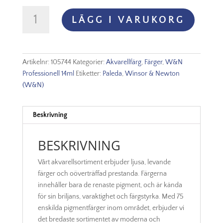
WINSOR
LÄGG I VARUKORG
&
NEWTON
PROF.
AKVARELLFÄRG
Artikelnr:
105744
Kategorier:
Akvarellfärg
,
Färger
,
W&N
14ml
Professionell 14ml
Etiketter:
Paleda
,
Winsor & Newton
–
(W&N)
Yellow
ochre
744
Beskrivning
S1
mängd
BESKRIVNING
Vårt akvarellsortiment erbjuder ljusa, levande
färger och oöverträffad prestanda. Färgerna
innehåller bara de renaste pigment, och är kända
för sin briljans, varaktighet och färgstyrka. Med 75
enskilda pigmentfärger inom området, erbjuder vi
det bredaste sortimentet av moderna och