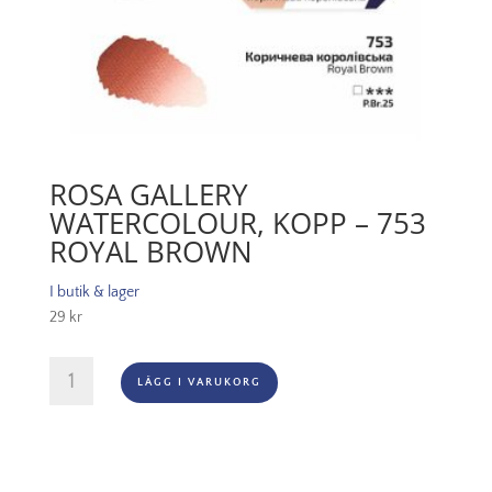
ROSA GALLERY
WATERCOLOUR, KOPP – 753
ROYAL BROWN
I butik & lager
29
kr
Rosa
LÄGG I VARUKORG
Gallery
Watercolour,
Kopp
-