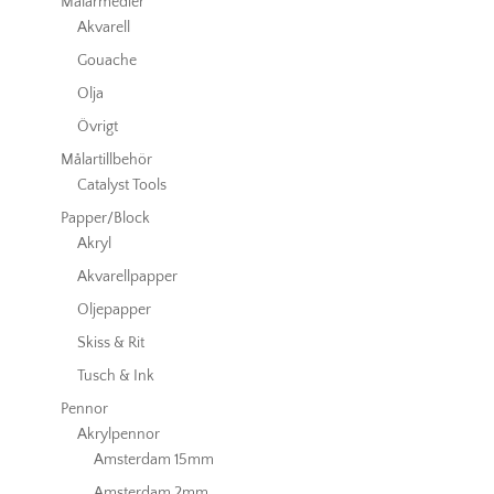
Målarmedier
Akvarell
Gouache
Olja
Övrigt
Målartillbehör
Catalyst Tools
Papper/Block
Akryl
Akvarellpapper
Oljepapper
Skiss & Rit
Tusch & Ink
Pennor
Akrylpennor
Amsterdam 15mm
Amsterdam 2mm