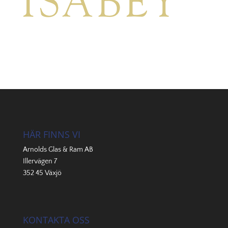
HÄR FINNS VI
Arnolds Glas & Ram AB
Illervägen 7
352 45 Växjö
KONTAKTA OSS