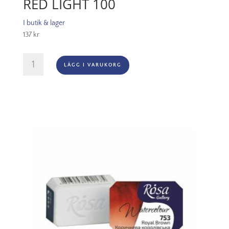
RED LIGHT 100
I butik & lager
137
kr
Oljefärg
LÄGG I VARUKORG
(vattenlöslig)
Artisan
37ml
-
Cadmium
red
light
100
mängd