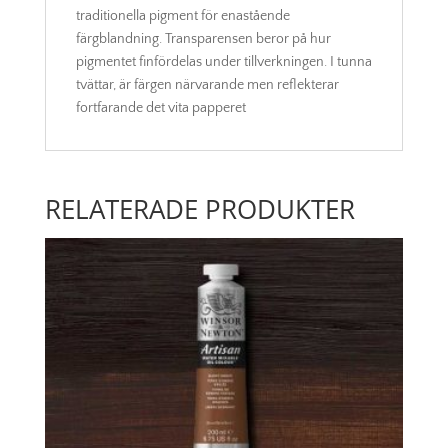
traditionella pigment för enastående
färgblandning. Transparensen beror på hur
pigmentet finfördelas under tillverkningen. I tunna
tvättar, är färgen närvarande men reflekterar
fortfarande det vita papperet
RELATERADE PRODUKTER