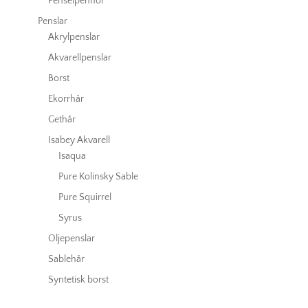
Penselpennor
Penslar
Akrylpenslar
Akvarellpenslar
Borst
Ekorrhår
Gethår
Isabey Akvarell
Isaqua
Pure Kolinsky Sable
Pure Squirrel
Syrus
Oljepenslar
Sablehår
Syntetisk borst