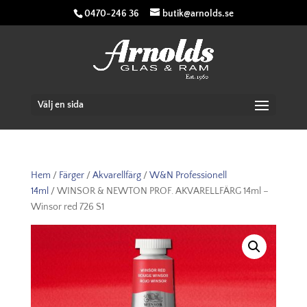
0470-246 36
butik@arnolds.se
Välj en sida
Hem
/
Färger
/
Akvarellfärg
/
W&N Professionell
14ml
/ WINSOR & NEWTON PROF. AKVARELLFÄRG 14ml –
Winsor red 726 S1