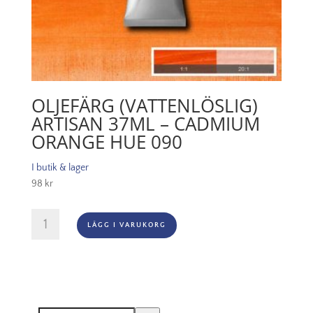
OLJEFÄRG (VATTENLÖSLIG)
ARTISAN 37ML – CADMIUM
ORANGE HUE 090
I butik & lager
98
kr
Oljefärg
LÄGG I VARUKORG
(vattenlöslig)
Artisan
37ml
-
Cadmium
orange