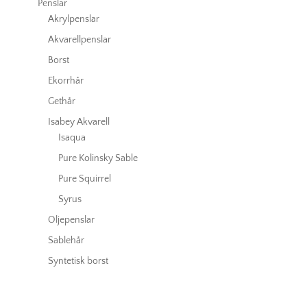
Penslar
Akrylpenslar
Akvarellpenslar
Borst
Ekorrhår
Gethår
Isabey Akvarell
Isaqua
Pure Kolinsky Sable
Pure Squirrel
Syrus
Oljepenslar
Sablehår
Syntetisk borst