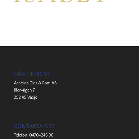
HÄR FINNS VI
Arnolds Glas & Ram AB
Illervägen 7
352 45 Växjö
KONTAKTA OSS
Telefon:
0470-246 36