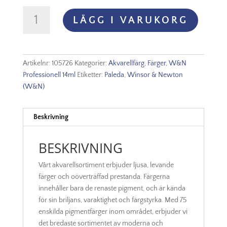
WINSOR
LÄGG I VARUKORG
&
NEWTON
PROF.
AKVARELLFÄRG
Artikelnr:
105726
Kategorier:
Akvarellfärg
,
Färger
,
W&N
14ml
Professionell 14ml
Etiketter:
Paleda
,
Winsor & Newton
–
(W&N)
Winsor
red
726
Beskrivning
S1
mängd
BESKRIVNING
Vårt akvarellsortiment erbjuder ljusa, levande
färger och oöverträffad prestanda. Färgerna
innehåller bara de renaste pigment, och är kända
för sin briljans, varaktighet och färgstyrka. Med 75
enskilda pigmentfärger inom området, erbjuder vi
det bredaste sortimentet av moderna och