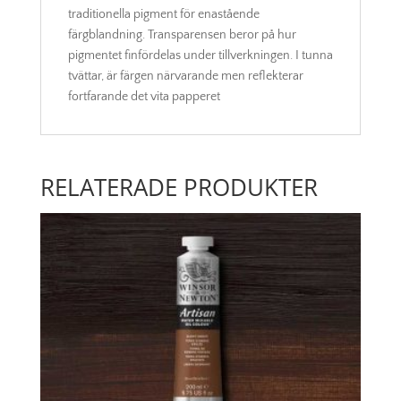
traditionella pigment för enastående
färgblandning. Transparensen beror på hur
pigmentet finfördelas under tillverkningen. I tunna
tvättar, är färgen närvarande men reflekterar
fortfarande det vita papperet
RELATERADE PRODUKTER