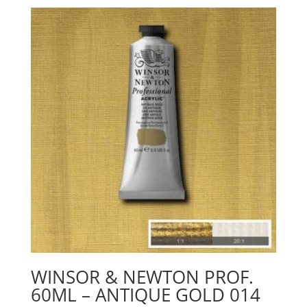
Burnt
umber
076
mängd
WINSOR & NEWTON PROF.
60ML – ANTIQUE GOLD 014