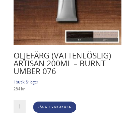
OLJEFÄRG (VATTENLÖSLIG)
ARTISAN 200ML – BURNT
UMBER 076
I butik & lager
284
kr
Oljefärg
LÄGG I VARUKORG
(vattenlöslig)
Artisan
200ml
-