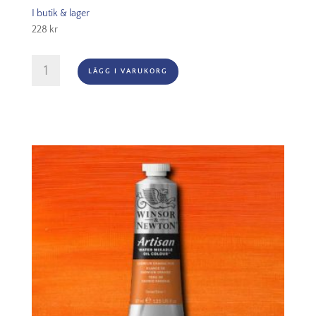
I butik & lager
228
kr
Winsor
LÄGG I VARUKORG
&
Newton
Prof.
60ml
-
Antique
Gold
014
mängd