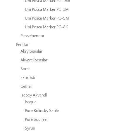
Uni Posca Marker PC-1MR
Uni Posca Marker PC-3M
Uni Posca Marker PC-5M
Uni Posca Marker PC-8K
Penselpennor
Penslar
Akrylpenslar
Akvarellpenslar
Borst
Ekorrhår
Gethår
Isabey Akvarell
Isaqua
Pure Kolinsky Sable
Pure Squirrel
Syrus