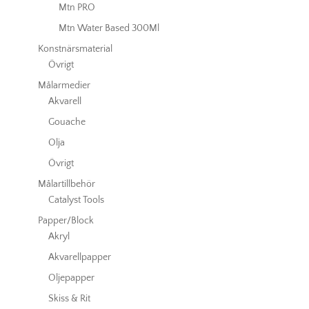
Mtn PRO
Mtn Water Based 300Ml
Konstnärsmaterial
Övrigt
Målarmedier
Akvarell
Gouache
Olja
Övrigt
Målartillbehör
Catalyst Tools
Papper/Block
Akryl
Akvarellpapper
Oljepapper
Skiss & Rit