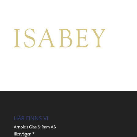
HÄR FINNS VI
Arnolds Glas & Ram AB
Illervägen 7