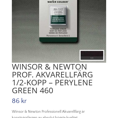
WINSOR & NEWTON
PROF. AKVARELLFÄRG
1/2-KOPP – PERYLENE
GREEN 460
86
kr
Winsor & Newton Professionell Akvarellfärg är
konstnärsfärgen av absolut högsta kvalitet.