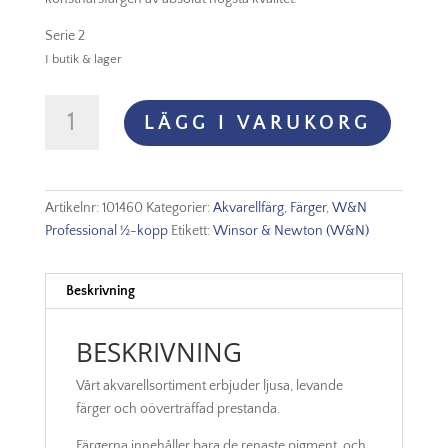
Serie 2
I butik & lager
Winsor
LÄGG I VARUKORG
&
Newton
Prof.
Akvarellfärg
Artikelnr:
101460
Kategorier:
Akvarellfärg
,
Färger
,
W&N
1/2-
Professional ½-kopp
Etikett:
Winsor & Newton (W&N)
kopp
-
Perylene
Beskrivning
Green
460
BESKRIVNING
mängd
Vårt akvarellsortiment erbjuder ljusa, levande
färger och oöverträffad prestanda.
Färgerna innehåller bara de renaste pigment, och