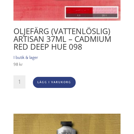
OLJEFÄRG (VATTENLÖSLIG)
ARTISAN 37ML – CADMIUM
RED DEEP HUE 098
I butik & lager
98
kr
Oljefärg
LÄGG I VARUKORG
(vattenlöslig)
Artisan
37ml
-
Cadmium
red
deep
hue