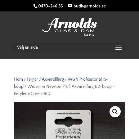
0470-246 36
butik@arnolds.se
Välj en sida
Hem
/
Färger
/
Akvarellfärg
/
W&N Professional ½-
kopp
/ Winsor & Newton Prof. Akvarellfärg 1/2-kopp –
Perylene Green 460