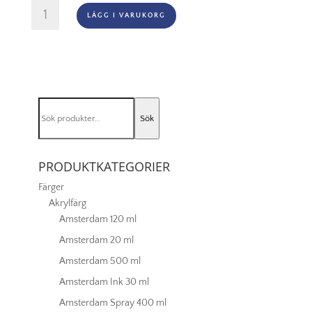
Winsor
LÄGG I VARUKORG
&
Newton
Prof.
60ml
-
Antique
Sök
Gold
Sök
efter:
014
mängd
PRODUKTKATEGORIER
Färger
Akrylfärg
Amsterdam 120 ml
Amsterdam 20 ml
Amsterdam 500 ml
Amsterdam Ink 30 ml
Amsterdam Spray 400 ml