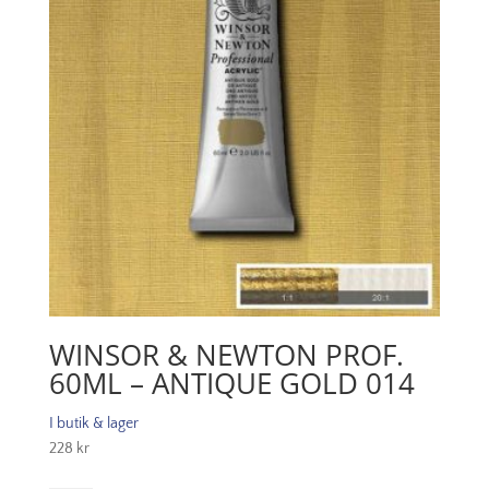
098
mängd
WINSOR & NEWTON PROF.
60ML – ANTIQUE GOLD 014
I butik & lager
228
kr