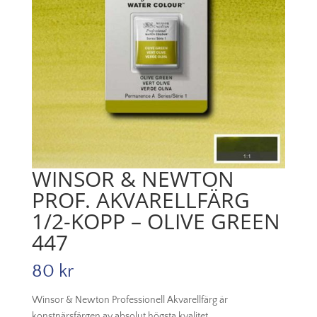
WINSOR & NEWTON
PROF. AKVARELLFÄRG
1/2-KOPP – OLIVE GREEN
447
80
kr
Winsor & Newton Professionell Akvarellfärg är
konstnärsfärgen av absolut högsta kvalitet.