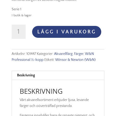
Serie 1
I butik & lager
Winsor
LÄGG I VARUKORG
&
Newton
Prof.
Akvarellfärg
Artikelnr:
101447
Kategorier:
Akvarellfärg
,
Färger
,
W&N
1/2-
Professional ½-kopp
Etikett:
Winsor & Newton (W&N)
kopp
-
Olive
Beskrivning
green
447
BESKRIVNING
mängd
Vårt akvarellsortiment erbjuder ljusa, levande
färger och oöverträffad prestanda.
Färgerna innehåller bara de renaste pigment, och