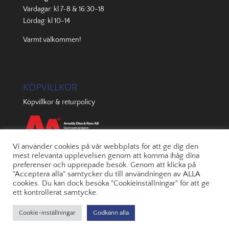
Vardagar: kl 7-8 & 16:30-18
Lördag: kl 10-14
Varmt välkommen!
KÖPVILLKOR
Köpvillkor & returpolicy
Vi använder cookies på vår webbplats för att ge dig den
mest relevanta upplevelsen genom att komma ihåg dina
preferenser och upprepade besök. Genom att klicka på
"Acceptera alla" samtycker du till användningen av ALLA
cookies. Du kan dock besöka "Cookieinställningar" för att ge
ett kontrollerat samtycke.
Cookie-inställningar
Godkänn alla
© 2022 Arnolds | Byggd av
JONOmedia