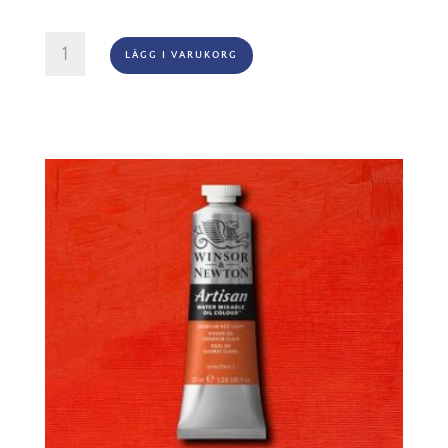
WINSOR
LÄGG I VARUKORG
&
NEWTON
PROF.
AKVARELLFÄRG
14ml
–
ALIZARIN
CRIMSON
004
S1
mängd