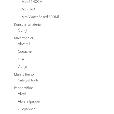
Mtn 94 400Ml
Mtn PRO
Mtn Water Based 300Ml
Konstnärsmaterial
Övrigt
Målarmedier
Akvarell
Gouache
Olja
Övrigt
Målartillbehör
Catalyst Tools
Papper/Block
Akryl
Akvarellpapper
Oljepapper