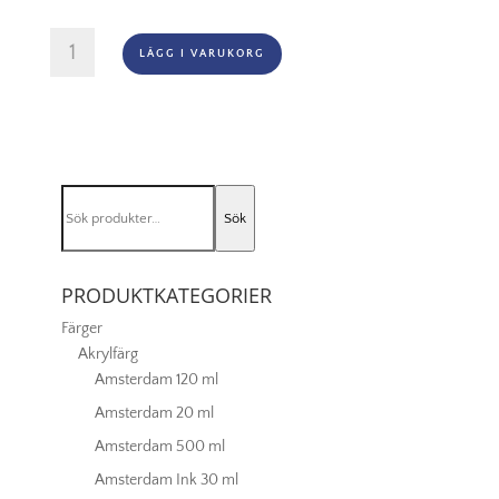
Winton
LÄGG I VARUKORG
Oljefärg
37ml
-
Permanent
green
light
Sök
483
Sök
efter:
mängd
PRODUKTKATEGORIER
Färger
Akrylfärg
Amsterdam 120 ml
Amsterdam 20 ml
Amsterdam 500 ml
Amsterdam Ink 30 ml