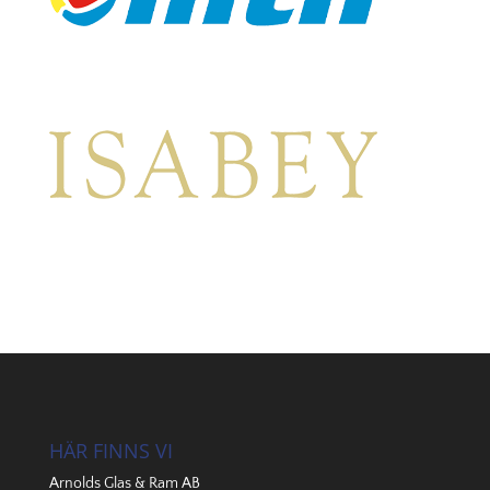
HÄR FINNS VI
Arnolds Glas & Ram AB