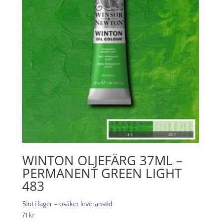
mängd
WINTON OLJEFÄRG 37ML –
PERMANENT GREEN LIGHT
483
Slut i lager – osäker leveranstid
71
kr