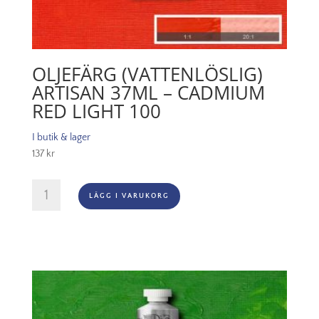
OLJEFÄRG (VATTENLÖSLIG)
ARTISAN 37ML – CADMIUM
RED LIGHT 100
I butik & lager
137
kr
Oljefärg
LÄGG I VARUKORG
(vattenlöslig)
Artisan
37ml
-
Cadmium
red
light
100