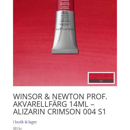
WINSOR & NEWTON PROF.
AKVARELLFÄRG 14ML –
ALIZARIN CRIMSON 004 S1
I butik & lager
181
kr