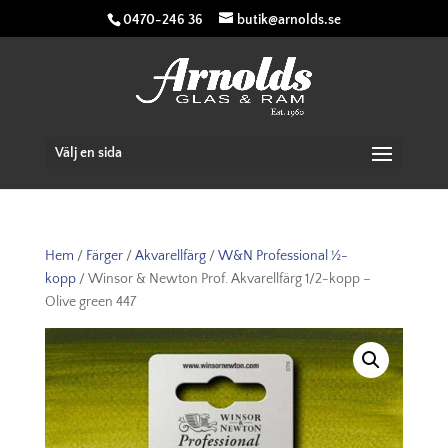
0470-246 36
butik@arnolds.se
Välj en sida
Hem
/
Färger
/
Akvarellfärg
/
W&N Professional ½-
kopp
/ Winsor & Newton Prof. Akvarellfärg 1/2-kopp –
Olive green 447