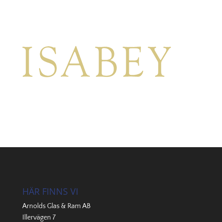
HÄR FINNS VI
Arnolds Glas & Ram AB
Illervägen 7