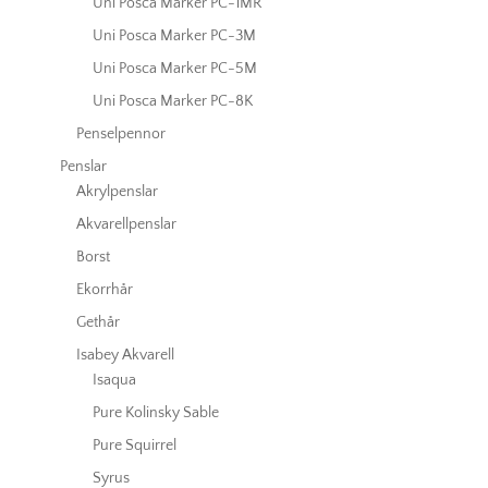
Uni Posca Marker PC-1MR
Uni Posca Marker PC-3M
Uni Posca Marker PC-5M
Uni Posca Marker PC-8K
Penselpennor
Penslar
Akrylpenslar
Akvarellpenslar
Borst
Ekorrhår
Gethår
Isabey Akvarell
Isaqua
Pure Kolinsky Sable
Pure Squirrel
Syrus