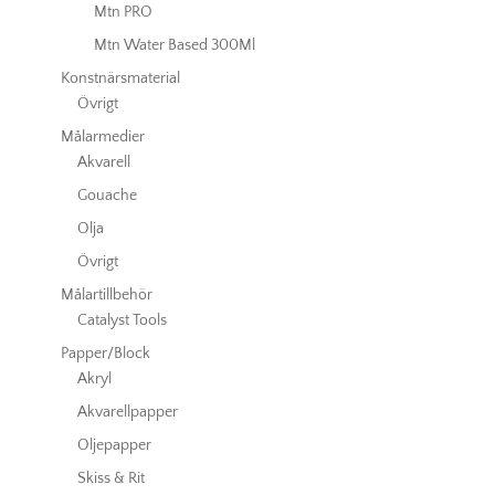
Mtn PRO
Mtn Water Based 300Ml
Konstnärsmaterial
Övrigt
Målarmedier
Akvarell
Gouache
Olja
Övrigt
Målartillbehör
Catalyst Tools
Papper/Block
Akryl
Akvarellpapper
Oljepapper
Skiss & Rit