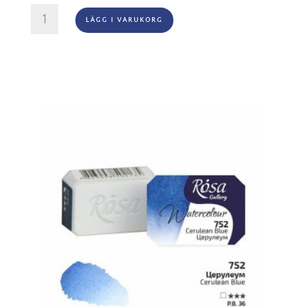
Winton
LÄGG I VARUKORG
Oljefärg
200ml
-
Burnt
sienna
074
mängd