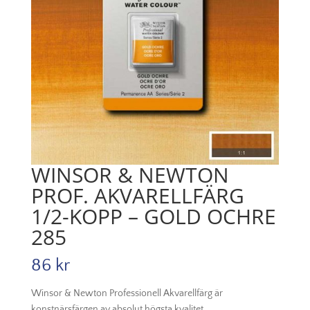
WINSOR & NEWTON
PROF. AKVARELLFÄRG
1/2-KOPP – GOLD OCHRE
285
86
kr
Winsor & Newton Professionell Akvarellfärg är
konstnärsfärgen av absolut högsta kvalitet.