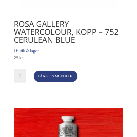
ROSA GALLERY
WATERCOLOUR, KOPP – 752
CERULEAN BLUE
I butik & lager
29
kr
Rosa
LÄGG I VARUKORG
Gallery
Watercolour,
Kopp
-
752
Cerulean
Blue
mängd