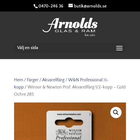
0470-246 36
butik@arnolds.se
Välj en sida
Hem
/
Färger
/
Akvarellfärg
/
W&N Professional ½-
kopp
/ Winsor & Newton Prof. Akvarellfärg 1/2-kopp – Gold
Ochre 285