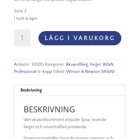
Serie 2
I butik & lager
Winsor
LÄGG I VARUKORG
&
Newton
Prof.
Akvarellfärg
Artikelnr:
101285
Kategorier:
Akvarellfärg
,
Färger
,
W&N
1/2-
Professional ½-kopp
Etikett:
Winsor & Newton (W&N)
kopp
-
Gold
Beskrivning
Ochre
285
BESKRIVNING
mängd
Vårt akvarellsortiment erbjuder ljusa, levande
färger och oöverträffad prestanda.
Färgerna innehåller bara de renaste pigment, och