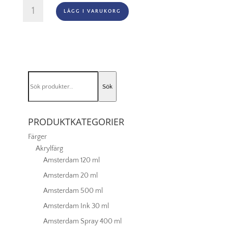
Oljefärg
LÄGG I VARUKORG
(vattenlöslig)
Artisan
37ml
-
Cadmium
red
Sök
hue
Sök
efter:
095
mängd
PRODUKTKATEGORIER
Färger
Akrylfärg
Amsterdam 120 ml
Amsterdam 20 ml
Amsterdam 500 ml
Amsterdam Ink 30 ml
Amsterdam Spray 400 ml