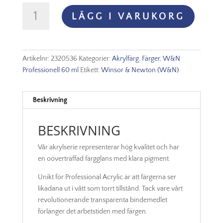
Winsor
LÄGG I VARUKORG
&
Newton
Prof.
60ml
Artikelnr:
2320536
Kategorier:
Akrylfärg
,
Färger
,
W&N
-
Professionell 60 ml
Etikett:
Winsor & Newton (W&N)
Pyrrole
Red
Light
Beskrivning
536
mängd
BESKRIVNING
Vår akrylserie representerar hög kvalitet och har
en oöverträffad färgglans med klara pigment.
Unikt för Professional Acrylic är att färgerna ser
likadana ut i vått som torrt tillstånd. Tack vare vårt
revolutionerande transparenta bindemedlet
förlänger det arbetstiden med färgen.