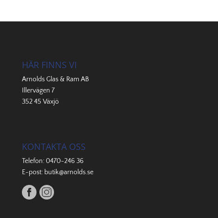
HÄR FINNS VI
Arnolds Glas & Ram AB
Illervägen 7
352 45 Växjö
KONTAKTA OSS
Telefon:
0470-246 36
E-post:
butik@arnolds.se