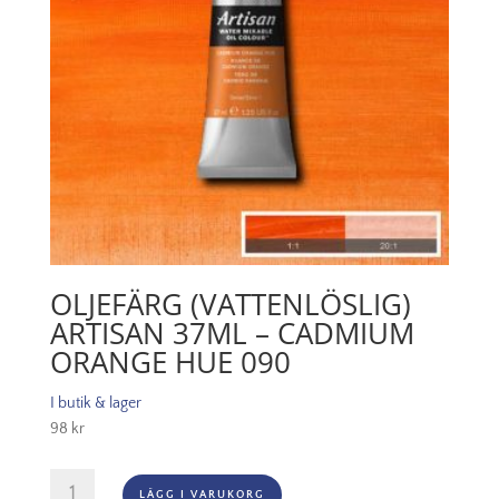
OLJEFÄRG (VATTENLÖSLIG)
ARTISAN 37ML – CADMIUM
ORANGE HUE 090
I butik & lager
98
kr
Oljefärg
LÄGG I VARUKORG