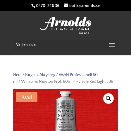
0470-246 36
butik@arnolds.se
Välj en sida
Hem
/
Färger
/
Akrylfärg
/
W&N Professionell 60
ml
/ Winsor & Newton Prof. 60ml – Pyrrole Red Light 536
Rea!