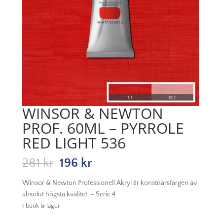
WINSOR & NEWTON
PROF. 60ML – PYRROLE
RED LIGHT 536
Det
Det
281
kr
196
kr
ursprungliga
nuvarande
priset
priset
Winsor & Newton Professionell Akryl är konstnärsfärgen av
var:
är:
absolut högsta kvalitet. – Serie 4
281 kr.
196 kr.
I butik & lager