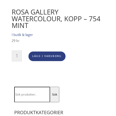
ROSA GALLERY
WATERCOLOUR, KOPP – 754
MINT
I butik & lager
29
kr
Rosa
LÄGG I VARUKORG
Gallery
Watercolour,
Kopp
-
754
Mint
Sök
mängd
Sök
efter:
PRODUKTKATEGORIER