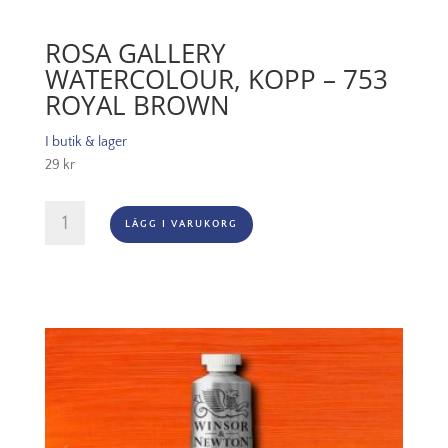
ROSA GALLERY
WATERCOLOUR, KOPP – 753
ROYAL BROWN
I butik & lager
29
kr
Rosa
LÄGG I VARUKORG
Gallery
Watercolour,
Kopp
-
753
Royal
Brown
mängd