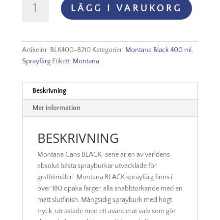
LÄGG I VARUKORG
Black
-
8210
After
Artikelnr:
BLK400-8210
Kategorier:
Montana Black 400 ml
,
mängd
Sprayfärg
Etikett:
Montana
Beskrivning
Mer information
BESKRIVNING
Montana Cans BLACK-serie är en av världens
absolut bästa sprayburkar utvecklade för
graffitimåleri. Montana BLACK sprayfärg finns i
över 180 opaka färger, alla snabbtorkande med en
matt slutfinish. Mångsidig sprayburk med högt
tryck, utrustade med ett avancerat valv som gör