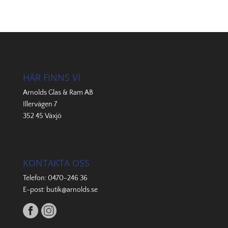
HÄR FINNS VI
Arnolds Glas & Ram AB
Illervägen 7
352 45 Växjö
KONTAKTA OSS
Telefon:
0470-246 36
E-post:
butik@arnolds.se