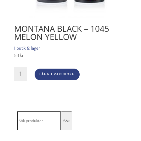
MONTANA BLACK – 1045
MELON YELLOW
I butik & lager
53
kr
Montana
LÄGG I VARUKORG
Black
-
1045
Melon
Yellow
mängd
Sök
Sök
efter: