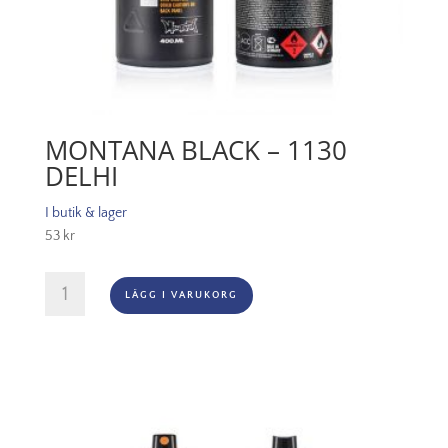
MONTANA BLACK – 1130
DELHI
I butik & lager
53
kr
Montana
LÄGG I VARUKORG
Black
-
1130
Delhi
mängd