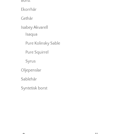
Borst
Ekorrhår
Gethår
Isabey Akvarell
Isaqua
Pure Kolinsky Sable
Pure Squirrel
Syrus
Oljepenslar
Sablehår
Syntetisk borst