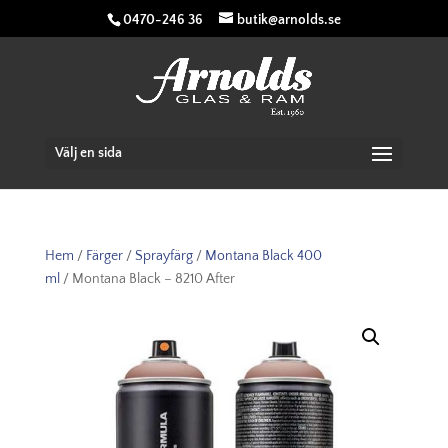
0470-246 36
butik@arnolds.se
Välj en sida
Hem
/
Färger
/
Sprayfärg
/
Montana Black 400
ml
/ Montana Black – 8210 After