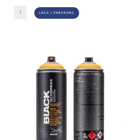
Montana
LÄGG I VARUKORG
Black
-
1050
Topaz
mängd