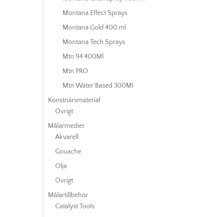
Montana Effect Sprays
Montana Gold 400 ml
Montana Tech Sprays
Mtn 94 400Ml
Mtn PRO
Mtn Water Based 300Ml
Konstnärsmaterial
Övrigt
Målarmedier
Akvarell
Gouache
Olja
Övrigt
Målartillbehör
Catalyst Tools