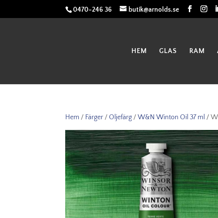
0470-246 36
butik@arnolds.se
HEM
GLAS
RAM
Hem
/
Färger
/
Oljefärg
/
W&N Winton Oil 37 ml
/ Wi