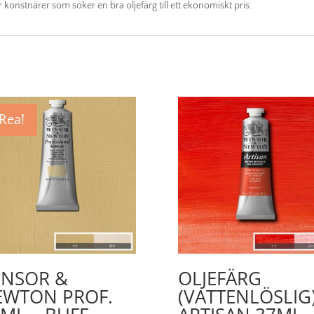
 konstnärer som söker en bra oljefärg till ett ekonomiskt pris.
Rea!
INSOR &
OLJEFÄRG
EWTON PROF.
(VATTENLÖSLIG