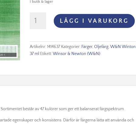
I butik & lager
Winton
LÄGG I VARUKORG
Oljefärg
37ml
-
Terre
Artikelnr:
1414637
Kategorier:
Färger
,
Oljefärg
,
W&N Winton 
verte
37 ml
Etikett:
Winsor & Newton (W&N)
637
mängd
et. Sortimentet består av 47 kulörer som ger ett balanserat färgspektrum.
ikartade egenskaper och konsistens. Därför är färgerna lätta att använda och