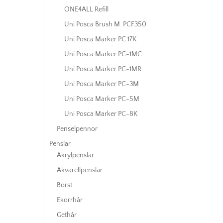
ONE4ALL Refill
Uni Posca Brush M. PCF350
Uni Posca Marker PC 17K
Uni Posca Marker PC-1MC
Uni Posca Marker PC-1MR
Uni Posca Marker PC-3M
Uni Posca Marker PC-5M
Uni Posca Marker PC-8K
Penselpennor
Penslar
Akrylpenslar
Akvarellpenslar
Borst
Ekorrhår
Gethår