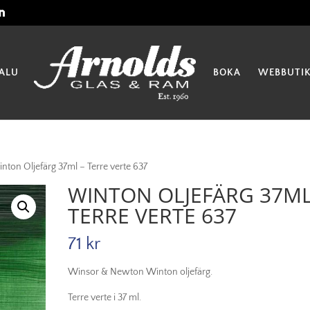
ALU
BOKA
WEBBUTI
nton Oljefärg 37ml – Terre verte 637
WINTON OLJEFÄRG 37ML
TERRE VERTE 637
71
kr
Winsor & Newton Winton oljefärg.
Terre verte i 37 ml.