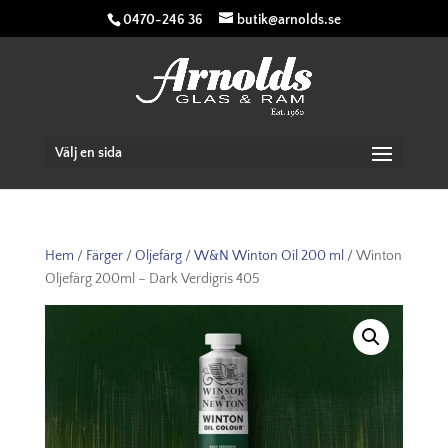
0470-246 36
butik@arnolds.se
Välj en sida
Hem
/
Färger
/
Oljefärg
/
W&N Winton Oil 200 ml
/ Winton
Oljefärg 200ml – Dark Verdigris 405