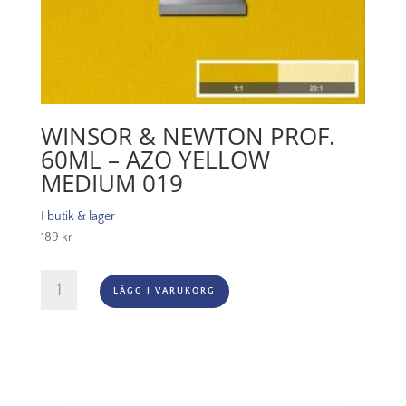
WINSOR & NEWTON PROF.
60ML – AZO YELLOW
MEDIUM 019
I butik & lager
189
kr
Winsor
LÄGG I VARUKORG
&
Newton
Prof.
60ml
-
Azo