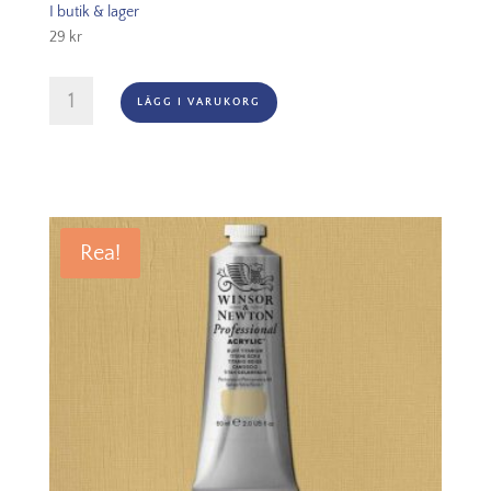
I butik & lager
29
kr
Rosa
LÄGG I VARUKORG
Gallery
Watercolour,
Kopp
-
752
Cerulean
Rea!
Blue
mängd