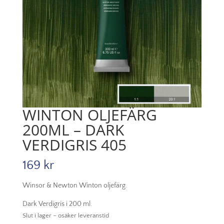
WINTON OLJEFÄRG
200ML – DARK
VERDIGRIS 405
169
kr
Winsor & Newton Winton oljefärg.
Dark Verdigris i 200 ml.
Slut i lager – osäker leveranstid