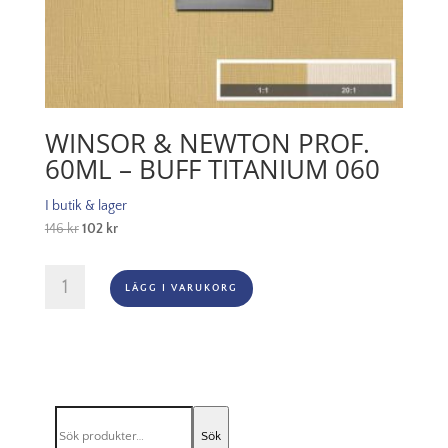
WINSOR & NEWTON PROF.
60ML – BUFF TITANIUM 060
I butik & lager
Det
Det
146
kr
102
kr
ursprungliga
nuvarande
priset
priset
Winsor
LÄGG I VARUKORG
var:
är:
&
146 kr.
102 kr.
Newton
Prof.
60ml
-
Buff
Sök
Titanium
Sök
efter: