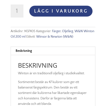
Winton
LÄGG I VARUKORG
Oljefärg
200ml
-
Dark
Artikelnr:
1437405
Kategorier:
Färger
,
Oljefärg
,
W&N Winton
Verdigris
Oil 200 ml
Etikett:
Winsor & Newton (W&N)
405
mängd
Beskrivning
BESKRIVNING
Winton är en traditionell oljefärg i studiekvalitet.
Sortimentet består av 47 kulörer som ger ett
balanserat färgspektrum. Den består av ett
sortiment där kulörerna har likartade egenskaper
och konsistens. Därför är färgerna lätta att
använda och att blanda.