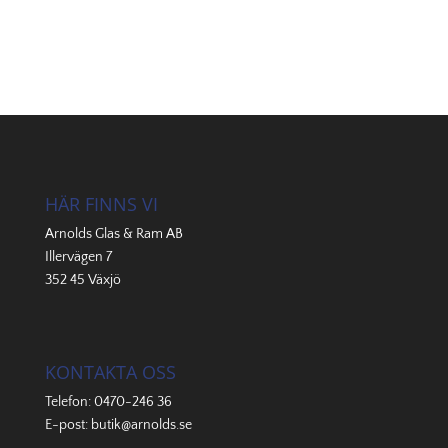
HÄR FINNS VI
Arnolds Glas & Ram AB
Illervägen 7
352 45 Växjö
KONTAKTA OSS
Telefon:
0470-246 36
E-post:
butik@arnolds.se