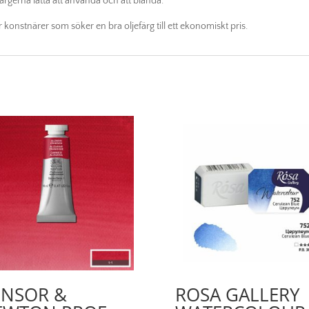
ärgerna lätta att använda och att blanda.
 konstnärer som söker en bra oljefärg till ett ekonomiskt pris.
INSOR &
ROSA GALLERY