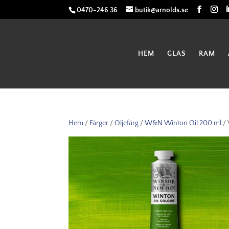
0470-246 36
butik@arnolds.se
HEM
GLAS
RAM
Hem
/
Färger
/
Oljefärg
/
W&N Winton Oil 200 ml
/ 