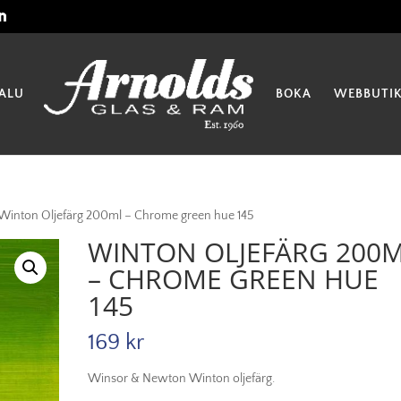
ALU
BOKA
WEBBUTI
Winton Oljefärg 200ml – Chrome green hue 145
WINTON OLJEFÄRG 200
– CHROME GREEN HUE
145
169
kr
Winsor & Newton Winton oljefärg.