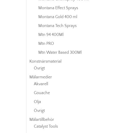
Montana Effect Sprays
Montana Gold 400 ml
Montana Tech Sprays
Mtn 94 400Ml
Mtn PRO
Mtn Water Based 300Ml
Konstnärsmaterial
Övrigt
Målarmedier
Akvarell
Gouache
Olja
Övrigt
Målartillbehör
Catalyst Tools