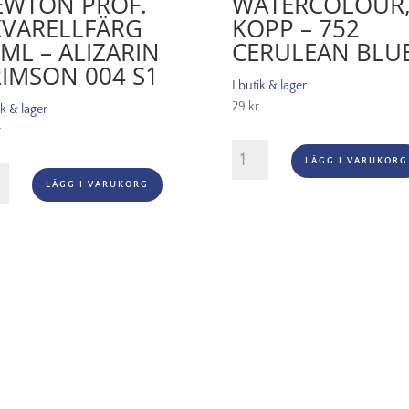
EWTON PROF.
WATERCOLOUR
KVARELLFÄRG
KOPP – 752
ML – ALIZARIN
CERULEAN BLU
IMSON 004 S1
I butik & lager
29
kr
ik & lager
r
Rosa
LÄGG I VARUKORG
Gallery
SOR
LÄGG I VARUKORG
Watercolour,
Kopp
TON
-
.
752
ARELLFÄRG
Cerulean
Blue
mängd
ARIN
MSON
gd