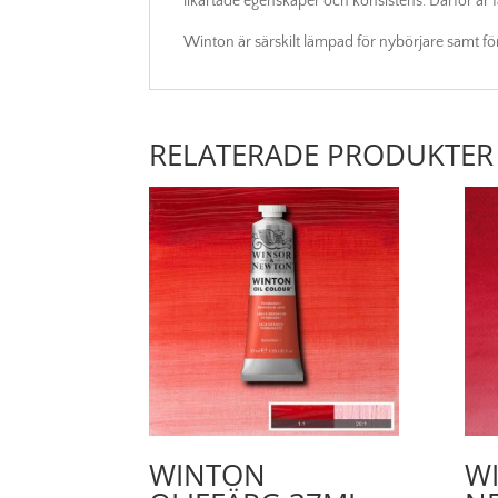
likartade egenskaper och konsistens. Därför är f
Winton är särskilt lämpad för nybörjare samt för
RELATERADE PRODUKTER
WINTON
W