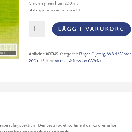
Chrome green hue i 200 ml.
Slut i lager – osäker leveranstid
Winton
LÄGG I VARUKORG
Oljefärg
200ml
-
Chrome
Artikelnr:
1437145
Kategorier:
Färger
,
Oljefärg
,
W&N Winton 
green
200 ml
Etikett:
Winsor & Newton (W&N)
hue
145
mängd
lanserat färgspektrum. Den består av ett sortiment där kulörerna har