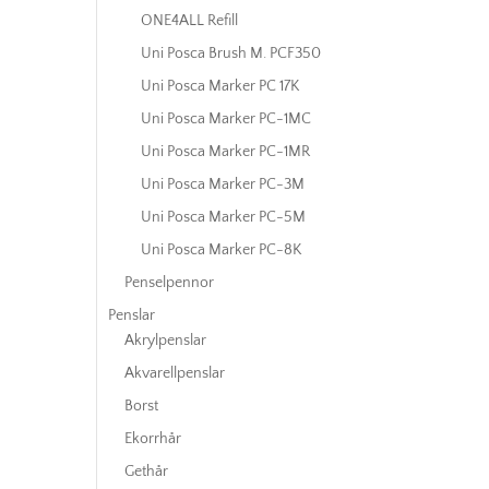
ONE4ALL Refill
Uni Posca Brush M. PCF350
Uni Posca Marker PC 17K
Uni Posca Marker PC-1MC
Uni Posca Marker PC-1MR
Uni Posca Marker PC-3M
Uni Posca Marker PC-5M
Uni Posca Marker PC-8K
Penselpennor
Penslar
Akrylpenslar
Akvarellpenslar
Borst
Ekorrhår
Gethår