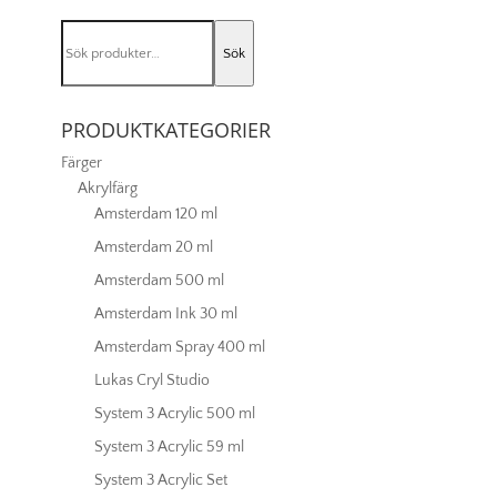
Cadmium
red
Sök
dark
Sök
efter:
104
mängd
PRODUKTKATEGORIER
Färger
Akrylfärg
Amsterdam 120 ml
Amsterdam 20 ml
Amsterdam 500 ml
Amsterdam Ink 30 ml
Amsterdam Spray 400 ml
Lukas Cryl Studio
System 3 Acrylic 500 ml
System 3 Acrylic 59 ml
System 3 Acrylic Set