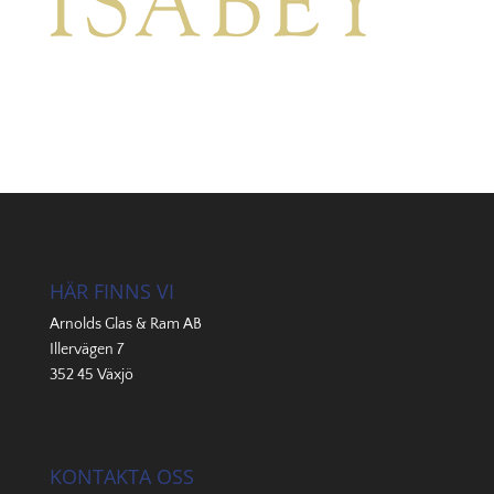
HÄR FINNS VI
Arnolds Glas & Ram AB
Illervägen 7
352 45 Växjö
KONTAKTA OSS