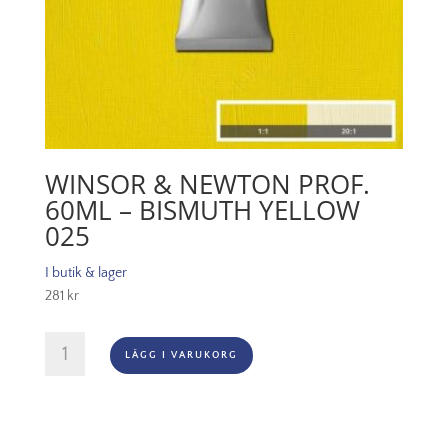
WINSOR & NEWTON PROF.
60ML – BISMUTH YELLOW
025
I butik & lager
281
kr
Winsor
LÄGG I VARUKORG
&
Newton
Prof.
60ml