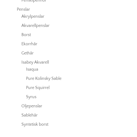
Penselpennor
Penslar
Akrylpenslar
Akvarellpenslar
Borst
Ekorrhår
Gethår
Isabey Akvarell
Isaqua
Pure Kolinsky Sable
Pure Squirrel
Syrus
Oljepenslar
Sablehår
Syntetisk borst