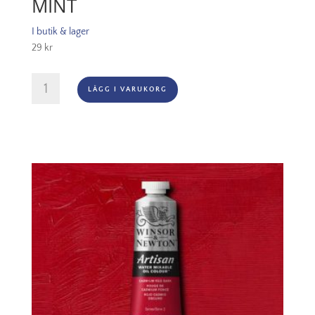
MINT
I butik & lager
29
kr
Rosa
LÄGG I VARUKORG
Gallery
Watercolour,
Kopp
-
754
Mint
mängd