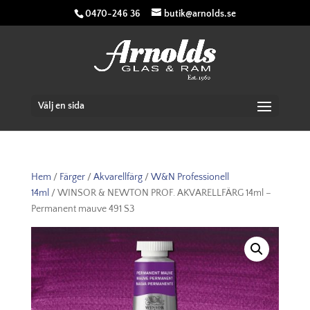
0470-246 36
butik@arnolds.se
Välj en sida
Hem
/
Färger
/
Akvarellfärg
/
W&N Professionell
14ml
/ WINSOR & NEWTON PROF. AKVARELLFÄRG 14ml –
Permanent mauve 491 S3