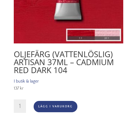
OLJEFÄRG (VATTENLÖSLIG)
ARTISAN 37ML – CADMIUM
RED DARK 104
I butik & lager
137
kr
Oljefärg
LÄGG I VARUKORG
(vattenlöslig)
Artisan
37ml
-