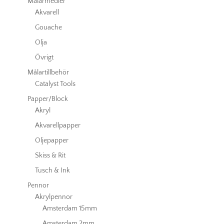
Målarmedier
Akvarell
Gouache
Olja
Övrigt
Målartillbehör
Catalyst Tools
Papper/Block
Akryl
Akvarellpapper
Oljepapper
Skiss & Rit
Tusch & Ink
Pennor
Akrylpennor
Amsterdam 15mm
Amsterdam 2mm