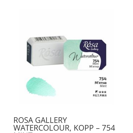
-
Bismuth
Yellow
025
mängd
ROSA GALLERY
WATERCOLOUR, KOPP – 754