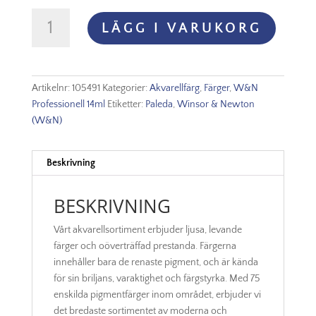
WINSOR
LÄGG I VARUKORG
&
NEWTON
PROF.
AKVARELLFÄRG
Artikelnr:
105491
Kategorier:
Akvarellfärg
,
Färger
,
W&N
14ml
Professionell 14ml
Etiketter:
Paleda
,
Winsor & Newton
–
(W&N)
Permanent
mauve
491
Beskrivning
S3
mängd
BESKRIVNING
Vårt akvarellsortiment erbjuder ljusa, levande
färger och oöverträffad prestanda. Färgerna
innehåller bara de renaste pigment, och är kända
för sin briljans, varaktighet och färgstyrka. Med 75
enskilda pigmentfärger inom området, erbjuder vi
det bredaste sortimentet av moderna och