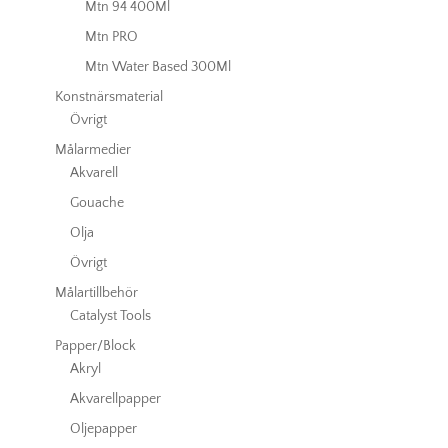
Mtn 94 400Ml
Mtn PRO
Mtn Water Based 300Ml
Konstnärsmaterial
Övrigt
Målarmedier
Akvarell
Gouache
Olja
Övrigt
Målartillbehör
Catalyst Tools
Papper/Block
Akryl
Akvarellpapper
Oljepapper