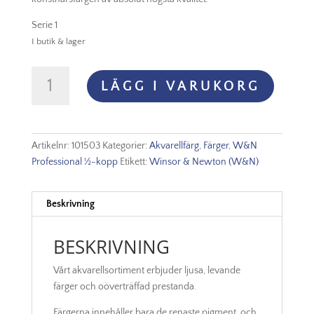
Serie 1
I butik & lager
Winsor
LÄGG I VARUKORG
&
Newton
Prof.
Akvarellfärg
Artikelnr:
101503
Kategorier:
Akvarellfärg
,
Färger
,
W&N
1/2-
Professional ½-kopp
Etikett:
Winsor & Newton (W&N)
kopp
-
Permanent
Beskrivning
Sap
Green
BESKRIVNING
503
mängd
Vårt akvarellsortiment erbjuder ljusa, levande
färger och oöverträffad prestanda.
Färgerna innehåller bara de renaste pigment, och