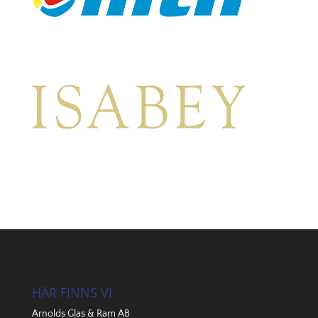
HÄR FINNS VI
Arnolds Glas & Ram AB