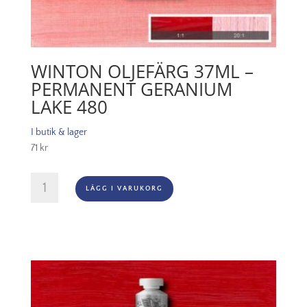
WINTON OLJEFÄRG 37ML –
PERMANENT GERANIUM
LAKE 480
I butik & lager
71
kr
Winton
LÄGG I VARUKORG
Oljefärg
37ml
-
Permanent
geranium
lake
480
mängd