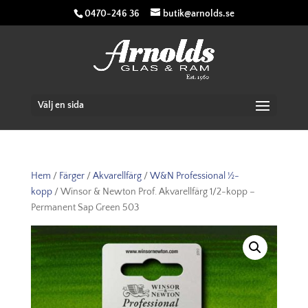
0470-246 36
butik@arnolds.se
Välj en sida
Hem
/
Färger
/
Akvarellfärg
/
W&N Professional ½-
kopp
/ Winsor & Newton Prof. Akvarellfärg 1/2-kopp –
Permanent Sap Green 503