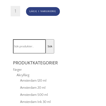
Oljefärg
LÄGG I VARUKORG
(vattenlöslig)
Artisan
200ml
-
Cadmium
red
Sök
deep
Sök
efter:
hue
098
PRODUKTKATEGORIER
mängd
Färger
Akrylfärg
Amsterdam 120 ml
Amsterdam 20 ml
Amsterdam 500 ml
Amsterdam Ink 30 ml