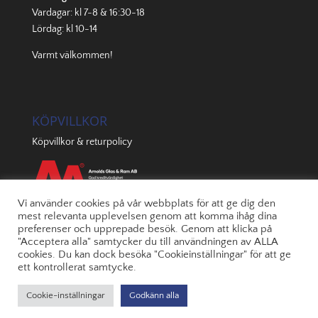
Vardagar: kl 7-8 & 16:30-18
Lördag: kl 10-14
Varmt välkommen!
KÖPVILLKOR
Köpvillkor & returpolicy
Vi använder cookies på vår webbplats för att ge dig den
mest relevanta upplevelsen genom att komma ihåg dina
preferenser och upprepade besök. Genom att klicka på
"Acceptera alla" samtycker du till användningen av ALLA
cookies. Du kan dock besöka "Cookieinställningar" för att ge
ett kontrollerat samtycke.
Cookie-inställningar
Godkänn alla
© 2022 Arnolds | Byggd av
JONOmedia