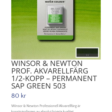
WINSOR & NEWTON
PROF. AKVARELLFÄRG
1/2-KOPP – PERMANENT
SAP GREEN 503
80
kr
Winsor & Newton Professionell Akvarellfärg är
konstnärsfärgen av absolut högsta kvalitet.