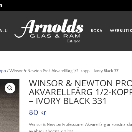
ALU
BOKA
WEBBUTI
opp
/ Winsor & Newton Prof. Akvarellfärg 1/2-kopp – Ivory Black 331
WINSOR & NEWTON PRO
AKVARELLFÄRG 1/2-KOP
– IVORY BLACK 331
80
kr
Winsor & Newton Professionell Akvarellfärg är konstnärsf
av absolut högsta kvalitet.