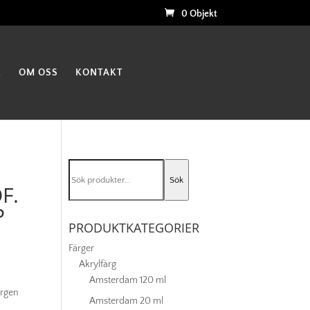
0 Objekt
K
OM OSS
KONTAKT
Sök
Sök
efter:
F.
P
PRODUKTKATEGORIER
Färger
Akrylfärg
Amsterdam 120 ml
ärgen
Amsterdam 20 ml