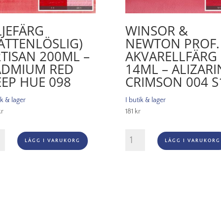
JEFÄRG
WINSOR &
ATTENLÖSLIG)
NEWTON PROF.
TISAN 200ML –
AKVARELLFÄRG
ADMIUM RED
14ML – ALIZARI
EP HUE 098
CRIMSON 004 S
ik & lager
I butik & lager
kr
181
kr
ärg
WINSOR
LÄGG I VARUKORG
LÄGG I VARUKORG
enlöslig)
&
an
NEWTON
ml
PROF.
AKVARELLFÄRG
mium
14ml
–
ALIZARIN