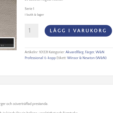
Serie 1
I butik & lager
Winsor
LÄGG I VARUKORG
&
Newton
Prof.
Akvarellfärg
Artikelnr:
101331
Kategorier:
Akvarellfärg
,
Färger
,
W&N
1/2-
Professional ½-kopp
Etikett:
Winsor & Newton (W&N)
kopp
-
Ivory
Black
331
mängd
ärger och oöverträffad prestanda.