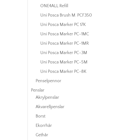
ONE4ALL Refill
Uni Posca Brush M. PCF350
Uni Posca Marker PC 17K
Uni Posca Marker PC-1MC
Uni Posca Marker PC-1MR
Uni Posca Marker PC-3M
Uni Posca Marker PC-5M
Uni Posca Marker PC-8K
Penselpennor
Penslar
Akrylpenslar
Akvarellpenslar
Borst
Ekorrhår
Gethår