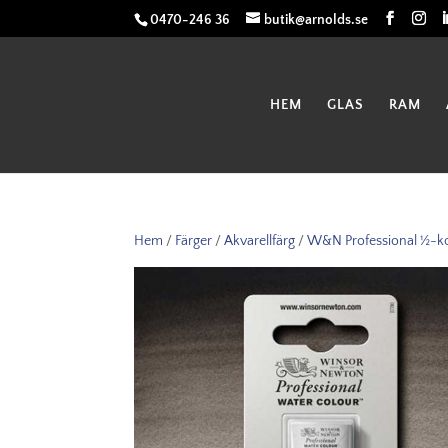
0470-246 36
butik@arnolds.se
HEM
GLAS
RAM
Hem
/
Färger
/
Akvarellfärg
/
W&N Professional ½-k