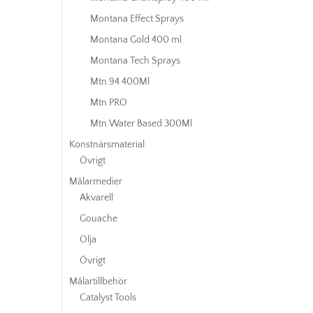
Montana Effect Sprays
Montana Gold 400 ml
Montana Tech Sprays
Mtn 94 400Ml
Mtn PRO
Mtn Water Based 300Ml
Konstnärsmaterial
Övrigt
Målarmedier
Akvarell
Gouache
Olja
Övrigt
Målartillbehör
Catalyst Tools