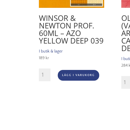
WINSOR &
OL
NEWTON PROF.
(V
60ML – AZO
AR
YELLOW DEEP 039
C
DE
I butik & lager
189
kr
I but
284
Winsor
LÄGG I VARUKORG
&
Oljef
Newton
(vatt
Prof.
Artis
60ml
200
-
-
Azo
Cad
Yellow
red
Deep
deep