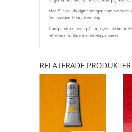
Färgerna innehåller bara de renaste pigment, och 
Med 75 enskilda pigmentfärger inom området, er
för enastående färgblandning.
Transparensen beror på hur pigmentet finfördela
reflekterar fortfarande det vita papperet
RELATERADE PRODUKTER