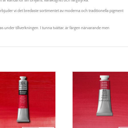
är kända för sin briljans, varaktighet och färgstyrka.
bjuder vi det bredaste sortimentet av moderna och traditionella pigment
s under tillverkningen. I tunna tvättar, är färgen närvarande men