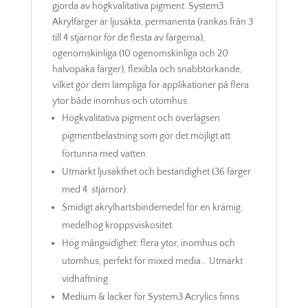
gjorda av högkvalitativa pigment. System3
Akrylfärger är ljusäkta, permanenta (rankas från 3
till 4 stjärnor för de flesta av färgerna),
ogenomskinliga (10 ogenomskinliga och 20
halvopaka färger), flexibla och snabbtorkande,
vilket gör dem lämpliga för applikationer på flera
ytor både inomhus och utomhus.
Högkvalitativa pigment och överlägsen
pigmentbelastning som gör det möjligt att
förtunna med vatten.
Utmärkt ljusäkthet och beständighet (36 färger
med 4 stjärnor).
Smidigt akrylhartsbindemedel för en krämig,
medelhög kroppsviskositet.
Hög mångsidighet: flera ytor, inomhus och
utomhus, perfekt för mixed media… Utmärkt
vidhäftning.
Medium & lacker för System3 Acrylics finns