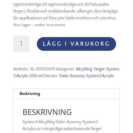
ogenomskinliga (10 ogenomskinliga och 20 halvopaka
färger), flexibla och snabbtorkande, vilket gör dem lämpliga
för applikationer på flera ytor både inomhus och utomhus.
Slut i lager – osäker leveranstid
System3
LÄGG I VARUKORG
Acrylic
500ml
-
619
Artikelnr:
16-129500619
Kategorier:
Akrylfärg
,
Färger
,
System
Cadmium
3 Acrylic 500 ml
Etiketter:
Daler Rowney
,
System3 Acrylic
Orange
Hue
mängd
Beskrivning
BESKRIVNING
System3 Akrylfärg Daler-Rowney System3
Acrylics är mångsidiga vattenbaserade färger