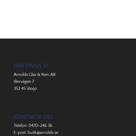
HÄR FINNS VI
Arnolds Glas & Ram AB
Illervägen 7
352 45 Växjö
KONTAKTA OSS
Telefon:
0470-246 36
E-post:
butik@arnolds.se