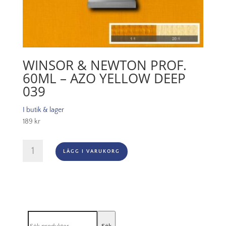
WINSOR & NEWTON PROF.
60ML – AZO YELLOW DEEP
039
I butik & lager
189
kr
Winsor
LÄGG I VARUKORG
&
Newton
Prof.
60ml
-
Azo
Sök
Yellow