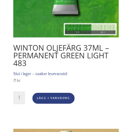
WINTON OLJEFÄRG 37ML –
PERMANENT GREEN LIGHT
483
Slut i lager – osäker leveranstid
71
kr
Winton
LÄGG I VARUKORG
Oljefärg
37ml
-
Permanent
green