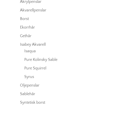
Akrylpenslar
Akvarellpenslar
Borst
Ekorrhår
Gethår
Isabey Akvarell
Isaqua
Pure Kolinsky Sable
Pure Squirrel
Syrus
Oljepenslar
Sablehår
Syntetisk borst