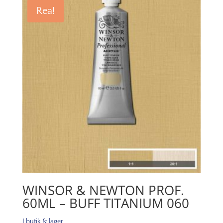
light
Rea!
483
mängd
WINSOR & NEWTON PROF.
60ML – BUFF TITANIUM 060
I butik & lager