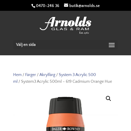
0470-246 36
butik@arnolds.se
Välj en sida
Hem
/
Färger
/
Akrylfärg
/
System 3 Acrylic 500
ml
/ System3 Acrylic 500ml – 619 Cadmium Orange Hue