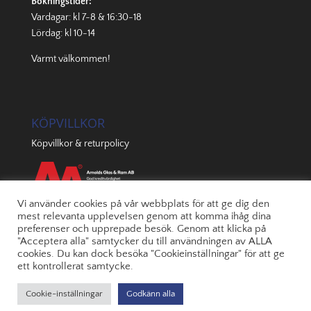
Bokningstider:
Vardagar: kl 7-8 & 16:30-18
Lördag: kl 10-14
Varmt välkommen!
KÖPVILLKOR
Köpvillkor & returpolicy
Vi använder cookies på vår webbplats för att ge dig den
mest relevanta upplevelsen genom att komma ihåg dina
preferenser och upprepade besök. Genom att klicka på
"Acceptera alla" samtycker du till användningen av ALLA
cookies. Du kan dock besöka "Cookieinställningar" för att ge
ett kontrollerat samtycke.
Cookie-inställningar
Godkänn alla
© 2022 Arnolds | Byggd av
JONOmedia