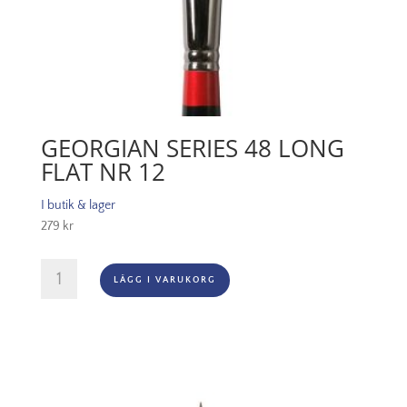
GEORGIAN SERIES 48 LONG
FLAT NR 12
I butik & lager
279
kr
Georgian
LÄGG I VARUKORG
Series
48
Long
Flat
Nr
12