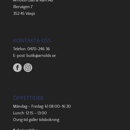
Arnolds Glas & Ram AB
Illervägen 7
352 45 Växjö
KONTAKTA OSS
Telefon:
0470-246 36
E-post:
butik@arnolds.se
ÖPPETTIDER
Måndag – Fredag: kl 08:00-16:30
Lunch: 12:15 – 13:00
Övrig tid gäller
tidsbokning
.