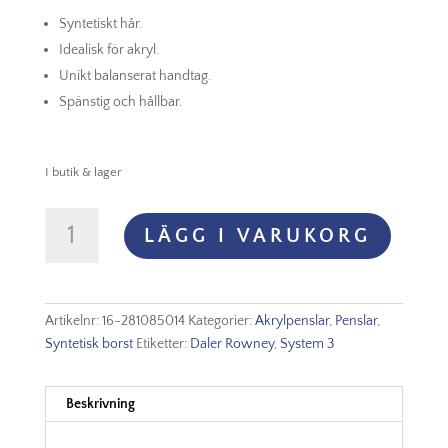
Syntetiskt hår.
Idealisk för akryl.
Unikt balanserat handtag.
Spänstig och hållbar.
I butik & lager
System
LÄGG I VARUKORG
3
Series
85
Round
Artikelnr:
16-281085014
Kategorier:
Akrylpenslar
,
Penslar
,
Nr
Syntetisk borst
Etiketter:
Daler Rowney
,
System 3
14
mängd
Beskrivning