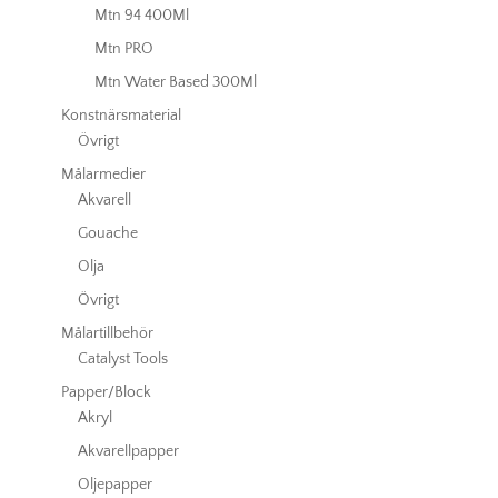
Mtn 94 400Ml
Mtn PRO
Mtn Water Based 300Ml
Konstnärsmaterial
Övrigt
Målarmedier
Akvarell
Gouache
Olja
Övrigt
Målartillbehör
Catalyst Tools
Papper/Block
Akryl
Akvarellpapper
Oljepapper