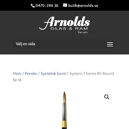
0470-246 36
butik@arnolds.se
Välj en sida
Hem
/
Penslar
/
Syntetisk borst
/ System 3 Series 85 Round
Nr 14