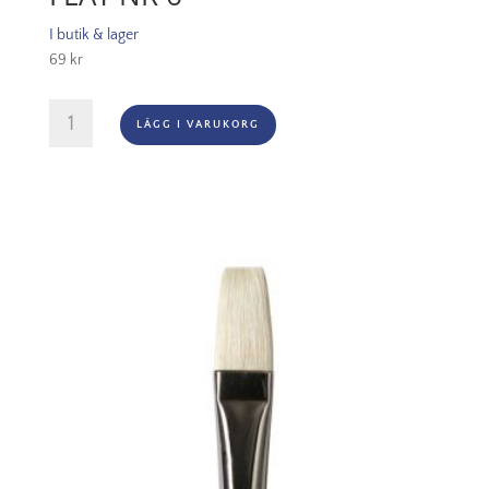
I butik & lager
69
kr
Georgian
LÄGG I VARUKORG
Series
48
Long
Flat
Nr
6
mängd