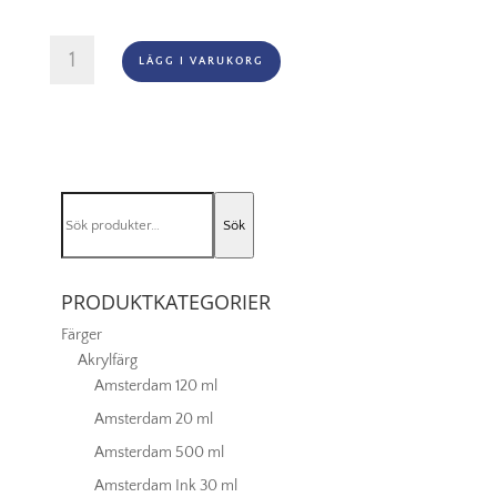
Georgian
LÄGG I VARUKORG
Series
63
Rigger
Nr
2
mängd
Sök
Sök
efter:
PRODUKTKATEGORIER
Färger
Akrylfärg
Amsterdam 120 ml
Amsterdam 20 ml
Amsterdam 500 ml
Amsterdam Ink 30 ml