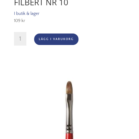
FILBERT NR 10
I butik & lager
109
kr
Georgian
LÄGG I VARUKORG
Series
18
Short
Filbert
Nr
10
mängd