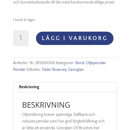
och konststuderande till det mest konkurrenskraftiga priset.
I butik & lager
Georgian
LÄGG I VARUKORG
Series
61
Sable
Round
Artikelnr:
16-283061006
Kategorier:
Borst
,
Oljepenslar
,
Nr
Penslar
Etiketter:
Daler Rowney
,
Georgian
6
mängd
Beskrivning
BESKRIVNING
Oljemålning kräver spänstiga, hållbara och
robusta penslar som har god färgbehållning och
är lätta att använda. Georgian Oil Brushes har