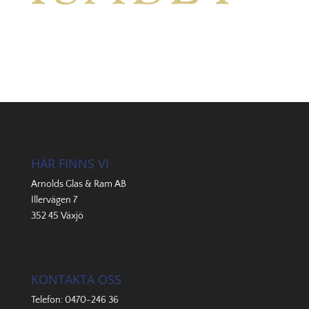
HÄR FINNS VI
Arnolds Glas & Ram AB
Illervägen 7
352 45 Växjö
KONTAKTA OSS
Telefon:
0470-246 36