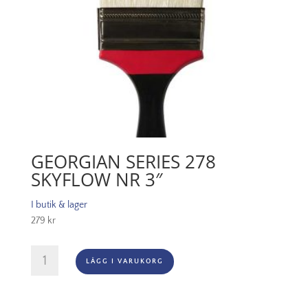
GEORGIAN SERIES 278
SKYFLOW NR 3″
I butik & lager
279
kr
Georgian
LÄGG I VARUKORG
Series
278
Skyflow