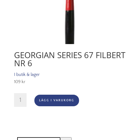
GEORGIAN SERIES 67 FILBERT
NR 6
I butik & lager
109
kr
Georgian
LÄGG I VARUKORG
Series
67
Filbert
Nr
6
mängd