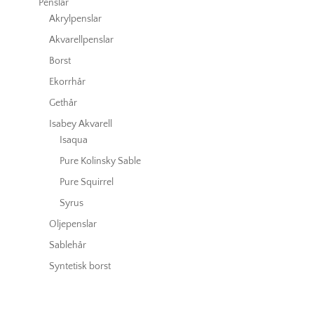
Penslar
Akrylpenslar
Akvarellpenslar
Borst
Ekorrhår
Gethår
Isabey Akvarell
Isaqua
Pure Kolinsky Sable
Pure Squirrel
Syrus
Oljepenslar
Sablehår
Syntetisk borst