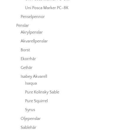
Uni Posca Marker PC-8K
Penselpennor
Penslar
Akrylpenslar
Akvarellpenslar
Borst
Ekorrhår
Gethår
Isabey Akvarell
Isaqua
Pure Kolinsky Sable
Pure Squirrel
Syrus
Oljepenslar
Sablehår