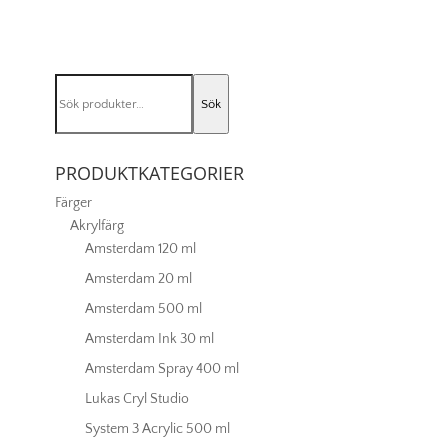
802
Light
Gold
mängd
Sök
Sök
efter:
PRODUKTKATEGORIER
Färger
Akrylfärg
Amsterdam 120 ml
Amsterdam 20 ml
Amsterdam 500 ml
Amsterdam Ink 30 ml
Amsterdam Spray 400 ml
Lukas Cryl Studio
System 3 Acrylic 500 ml