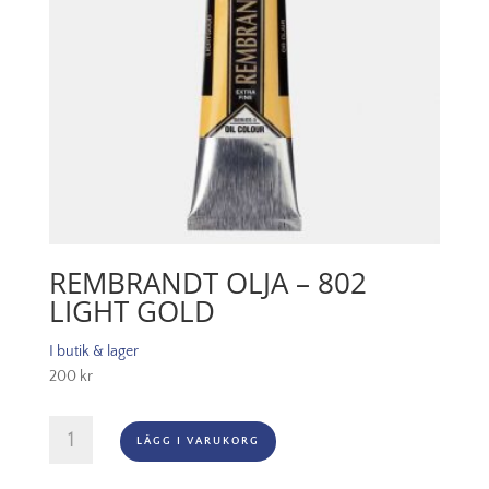
REMBRANDT OLJA – 802
LIGHT GOLD
I butik & lager
200
kr
Rembrandt
LÄGG I VARUKORG
Olja
-