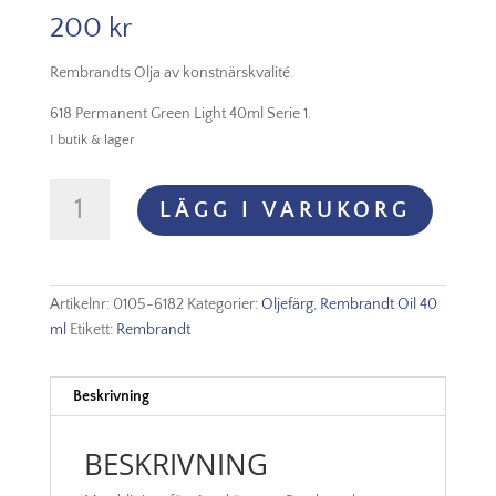
200
kr
Rembrandts Olja av konstnärskvalité.
618 Permanent Green Light 40ml Serie 1.
I butik & lager
Rembrandt
LÄGG I VARUKORG
Olja
-
618
Permanent
Artikelnr:
0105-6182
Kategorier:
Oljefärg
,
Rembrandt Oil 40
Green
ml
Etikett:
Rembrandt
Light
mängd
Beskrivning
BESKRIVNING