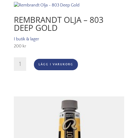
Green
Light
mängd
REMBRANDT OLJA – 803
DEEP GOLD
I butik & lager
200
kr
Rembrandt
LÄGG I VARUKORG
Olja
-
803
Deep
Gold
mängd