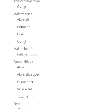
Konstnärsmaterial
Övrigt
Målarmedier
Akvarell
Gouache
Olja
Övrigt
Målartillbehör
Catalyst Tools
Papper/Block
Akryl
Akvarellpapper
Oljepapper
Skiss & Rit
Tusch & Ink
Pennor