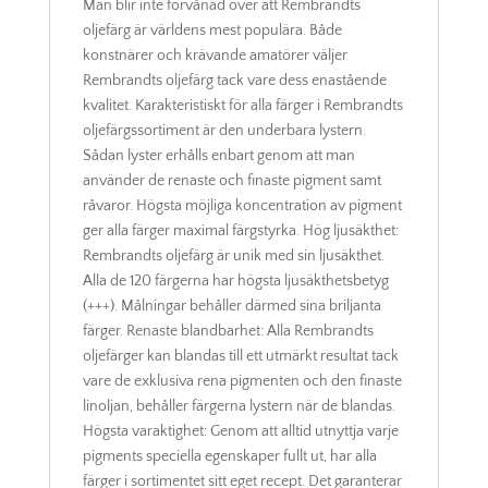
Man blir inte förvånad över att Rembrandts
oljefärg är världens mest populära. Både
konstnärer och krävande amatörer väljer
Rembrandts oljefärg tack vare dess enastående
kvalitet. Karakteristiskt för alla färger i Rembrandts
oljefärgssortiment är den underbara lystern.
Sådan lyster erhålls enbart genom att man
använder de renaste och finaste pigment samt
råvaror. Högsta möjliga koncentration av pigment
ger alla färger maximal färgstyrka. Hög ljusäkthet:
Rembrandts oljefärg är unik med sin ljusäkthet.
Alla de 120 färgerna har högsta ljusäkthetsbetyg
(+++). Målningar behåller därmed sina briljanta
färger. Renaste blandbarhet: Alla Rembrandts
oljefärger kan blandas till ett utmärkt resultat tack
vare de exklusiva rena pigmenten och den finaste
linoljan, behåller färgerna lystern när de blandas.
Högsta varaktighet: Genom att alltid utnyttja varje
pigments speciella egenskaper fullt ut, har alla
färger i sortimentet sitt eget recept. Det garanterar