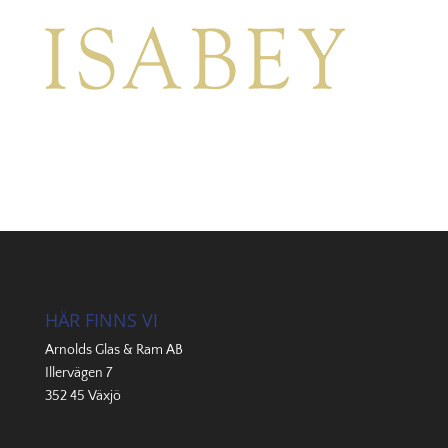
HÄR FINNS VI
Arnolds Glas & Ram AB
Illervägen 7
352 45 Växjö