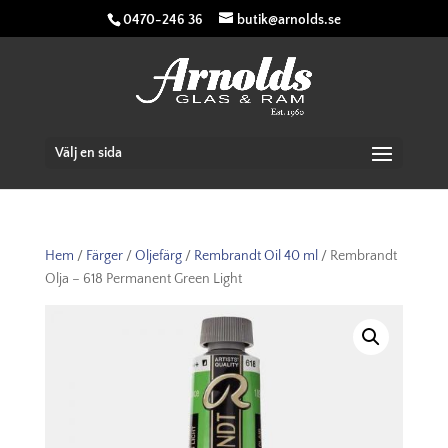
0470-246 36
butik@arnolds.se
Välj en sida
Hem
/
Färger
/
Oljefärg
/
Rembrandt Oil 40 ml
/ Rembrandt
Olja – 618 Permanent Green Light