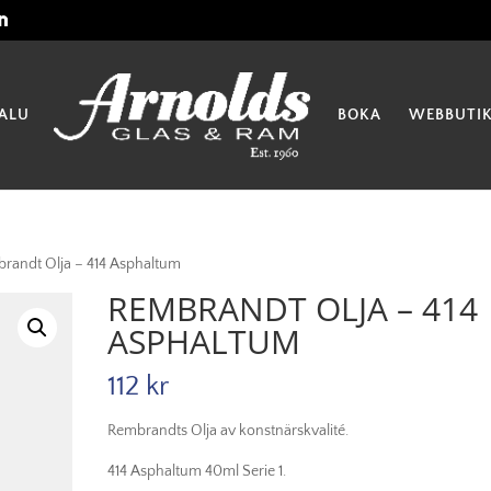
ALU
BOKA
WEBBUTI
randt Olja – 414 Asphaltum
REMBRANDT OLJA – 414
ASPHALTUM
112
kr
Rembrandts Olja av konstnärskvalité.
414 Asphaltum 40ml Serie 1.