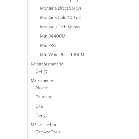
Montana Effect Sprays
Montana Gold 400 ml
Montana Tech Sprays
Mtn 94 400Ml
Mtn PRO
Mtn Water Based 300Ml
Konstnärsmaterial
Övrigt
Målarmedier
Akvarell
Gouache
Olja
Övrigt
Målartillbehör
Catalyst Tools