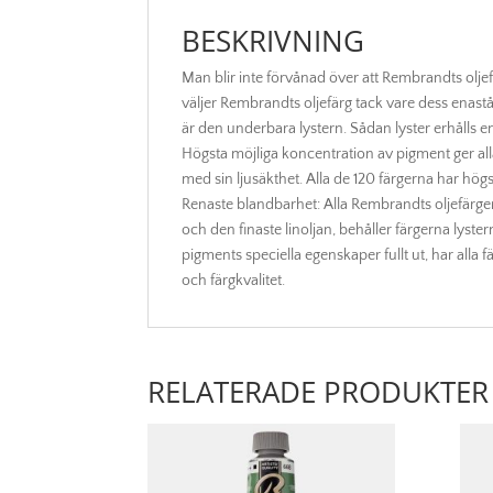
BESKRIVNING
Man blir inte förvånad över att Rembrandts olj
väljer Rembrandts oljefärg tack vare dess enaståe
är den underbara lystern. Sådan lyster erhålls
Högsta möjliga koncentration av pigment ger all
med sin ljusäkthet. Alla de 120 färgerna har högs
Renaste blandbarhet: Alla Rembrandts oljefärger 
och den finaste linoljan, behåller färgerna lyste
pigments speciella egenskaper fullt ut, har alla fä
och färgkvalitet.
RELATERADE PRODUKTER