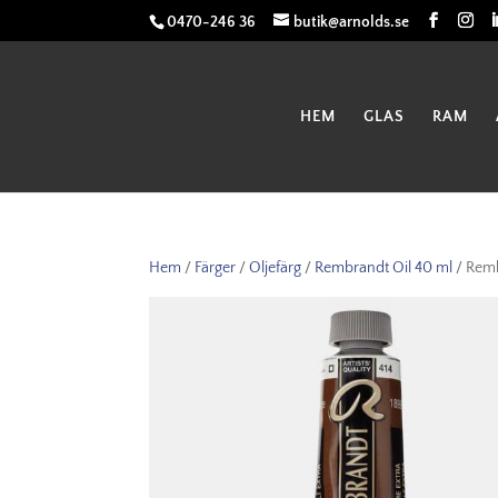
0470-246 36
butik@arnolds.se
HEM
GLAS
RAM
Hem
/
Färger
/
Oljefärg
/
Rembrandt Oil 40 ml
/ Remb