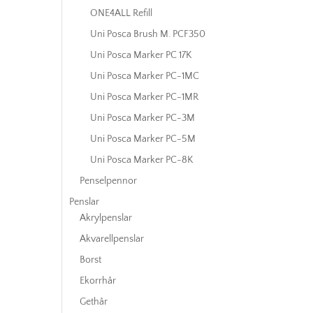
ONE4ALL Refill
Uni Posca Brush M. PCF350
Uni Posca Marker PC 17K
Uni Posca Marker PC-1MC
Uni Posca Marker PC-1MR
Uni Posca Marker PC-3M
Uni Posca Marker PC-5M
Uni Posca Marker PC-8K
Penselpennor
Penslar
Akrylpenslar
Akvarellpenslar
Borst
Ekorrhår
Gethår