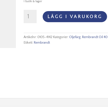
I butik & lager
Rembrandt
LÄGG I VARUKORG
Olja
-
414
Asphaltum
Artikelnr:
0105-4142
Kategorier:
Oljefärg
,
Rembrandt Oil 40
mängd
Etikett:
Rembrandt