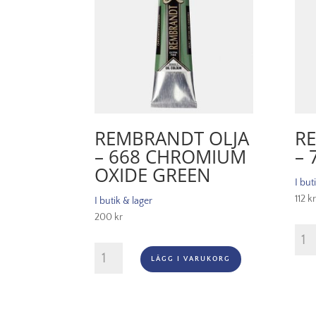
REMBRANDT OLJA
R
– 668 CHROMIUM
– 
OXIDE GREEN
I but
112
kr
I butik & lager
200
kr
Remb
Olja
Rembrandt
LÄGG I VARUKORG
-
Olja
717
-
Cold
668
Grey
Chromium