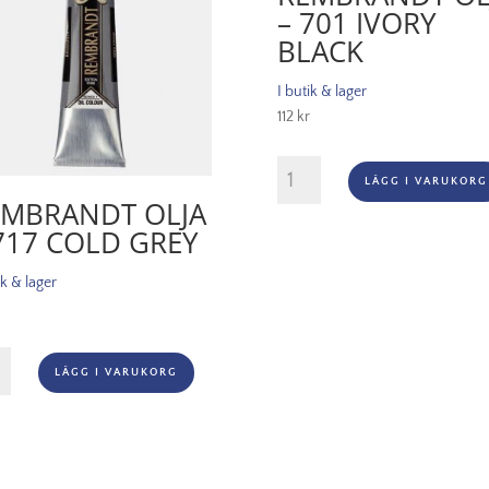
– 701 IVORY
BLACK
I butik & lager
112
kr
Rembrandt
LÄGG I VARUKORG
Olja
EMBRANDT OLJA
-
717 COLD GREY
701
Ivory
ik & lager
Black
mängd
randt
LÄGG I VARUKORG