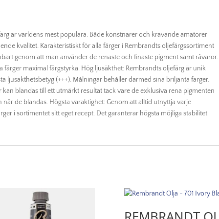
efärg är världens mest populära. Både konstnärer och krävande amatörer
nde kvalitet. Karakteristiskt för alla färger i Rembrandts oljefärgssortiment
 enbart genom att man använder de renaste och finaste pigment samt råvaror.
a färger maximal färgstyrka. Hög ljusäkthet: Rembrandts oljefärg är unik
ta ljusäkthetsbetyg (+++). Målningar behåller därmed sina briljanta färger.
kan blandas till ett utmärkt resultat tack vare de exklusiva rena pigmenten
rn när de blandas. Högsta varaktighet: Genom att alltid utnyttja varje
rger i sortimentet sitt eget recept. Det garanterar högsta möjliga stabilitet
REMBRANDT OL