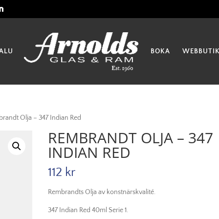
ALU
BOKA
WEBBUTI
randt Olja – 347 Indian Red
REMBRANDT OLJA – 347
INDIAN RED
112
kr
Rembrandts Olja av konstnärskvalité.
347 Indian Red 40ml Serie 1.