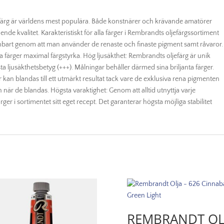
efärg är världens mest populära. Både konstnärer och krävande amatörer
nde kvalitet. Karakteristiskt för alla färger i Rembrandts oljefärgssortiment
 enbart genom att man använder de renaste och finaste pigment samt råvaror.
a färger maximal färgstyrka. Hög ljusäkthet: Rembrandts oljefärg är unik
ta ljusäkthetsbetyg (+++). Målningar behåller därmed sina briljanta färger.
kan blandas till ett utmärkt resultat tack vare de exklusiva rena pigmenten
rn när de blandas. Högsta varaktighet: Genom att alltid utnyttja varje
rger i sortimentet sitt eget recept. Det garanterar högsta möjliga stabilitet
REMBRANDT OL