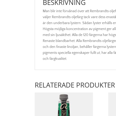
BESKRIVNING
Man blir inte förvånad över att Rembrandts olj
väljer Rembrandts oljefärg tack vare dess enaståe
är den underbara lystern. Sådan lyster erhålls
Högsta möjliga koncentration av pigment ger all
med sin ljusäkthet. Alla de 120 färgerna har högs
Renaste blandbarhet: Alla Rembrandts oljefärger 
och den finaste linoljan, behåller färgerna lyste
pigments speciella egenskaper fullt ut, har alla fä
och färgkvalitet.
RELATERADE PRODUKTER