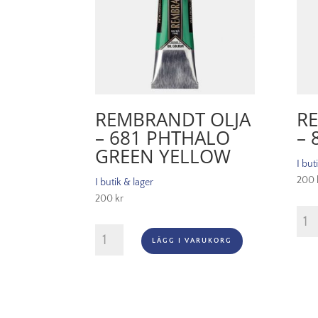
REMBRANDT OLJA
R
– 681 PHTHALO
– 
GREEN YELLOW
I but
200
I butik & lager
200
kr
Remb
Olja
Rembrandt
LÄGG I VARUKORG
-
Olja
805
-
Copp
681
män
Phthalo
Green