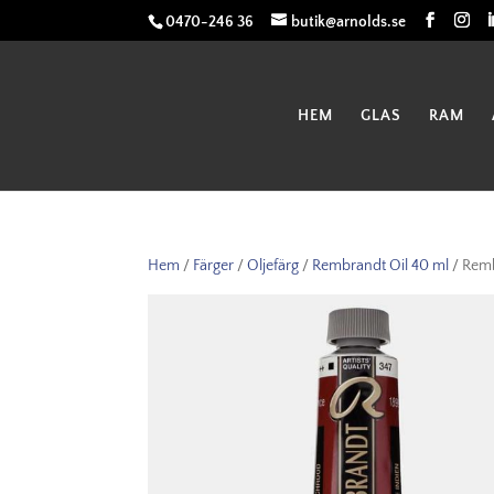
0470-246 36
butik@arnolds.se
HEM
GLAS
RAM
Hem
/
Färger
/
Oljefärg
/
Rembrandt Oil 40 ml
/ Remb