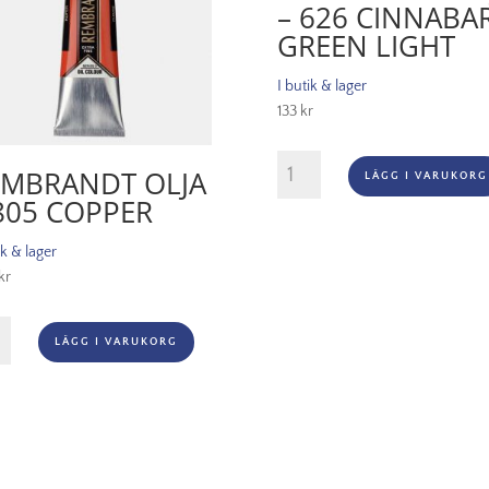
– 626 CINNABA
GREEN LIGHT
I butik & lager
133
kr
Rembrandt
EMBRANDT OLJA
LÄGG I VARUKORG
Olja
805 COPPER
-
626
ik & lager
Cinnabar
kr
Green
Light
randt
mängd
LÄGG I VARUKORG
er
gd