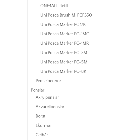
ONE4ALL Refill
Uni Posca Brush M. PCF350
Uni Posca Marker PC 17K
Uni Posca Marker PC-1MC
Uni Posca Marker PC-1MR
Uni Posca Marker PC-3M
Uni Posca Marker PC-5M
Uni Posca Marker PC-8K
Penselpennor
Penslar
Akrylpenslar
Akvarellpenslar
Borst
Ekorrhår
Gethår