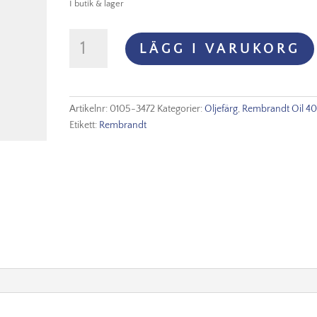
I butik & lager
Rembrandt
LÄGG I VARUKORG
Olja
-
347
Indian
Artikelnr:
0105-3472
Kategorier:
Oljefärg
,
Rembrandt Oil 40
Red
Etikett:
Rembrandt
mängd