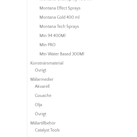
Montana Effect Sprays
Montana Gold 400 ml
Montana Tech Sprays
Mtn 94 400Ml
Mtn PRO
Mtn Water Based 300Ml
Konstnärsmaterial
Övrigt
Målarmedier
Akvarell
Gouache
Olja
Övrigt
Målartillbehör
Catalyst Tools