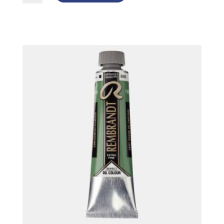
-
629
Green
Earth
mängd