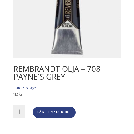
REMBRANDT OLJA – 708
PAYNE´S GREY
I butik & lager
112
kr
Rembrandt
LÄGG I VARUKORG
Olja
-
708