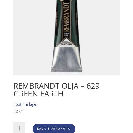
REMBRANDT OLJA – 629
GREEN EARTH
I butik & lager
112
kr
Rembrandt
LÄGG I VARUKORG
Olja