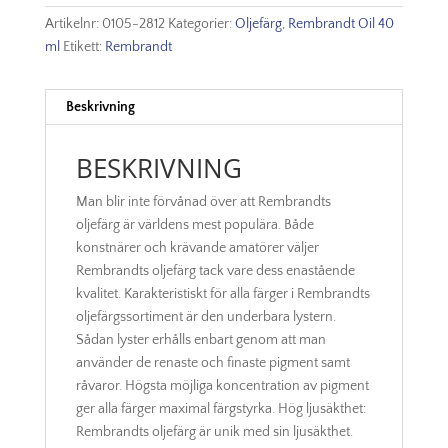
Transparent
Artikelnr:
0105-2812
Kategorier:
Oljefärg
,
Rembrandt Oil 40
Yellow
ml
Etikett:
Rembrandt
Green
mängd
Beskrivning
BESKRIVNING
Man blir inte förvånad över att Rembrandts
oljefärg är världens mest populära. Både
konstnärer och krävande amatörer väljer
Rembrandts oljefärg tack vare dess enastående
kvalitet. Karakteristiskt för alla färger i Rembrandts
oljefärgssortiment är den underbara lystern.
Sådan lyster erhålls enbart genom att man
använder de renaste och finaste pigment samt
råvaror. Högsta möjliga koncentration av pigment
ger alla färger maximal färgstyrka. Hög ljusäkthet:
Rembrandts oljefärg är unik med sin ljusäkthet.