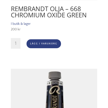
REMBRANDT OLJA – 668
CHROMIUM OXIDE GREEN
I butik & lager
200
kr
Rembrandt
LÄGG I VARUKORG
Olja
-
668
Chromium
Oxide
Green
mängd