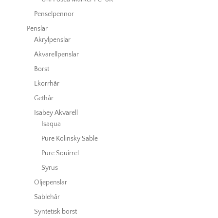
Penselpennor
Penslar
Akrylpenslar
Akvarellpenslar
Borst
Ekorrhår
Gethår
Isabey Akvarell
Isaqua
Pure Kolinsky Sable
Pure Squirrel
Syrus
Oljepenslar
Sablehår
Syntetisk borst