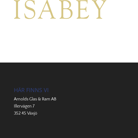
HÄR FINNS VI
Arnolds Glas & Ram AB
Illervägen 7
352 45 Växjö