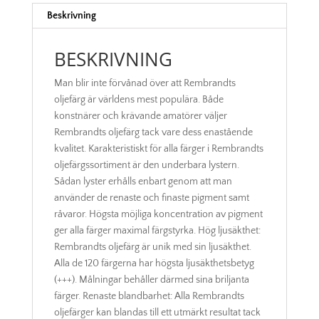
Beskrivning
BESKRIVNING
Man blir inte förvånad över att Rembrandts
oljefärg är världens mest populära. Både
konstnärer och krävande amatörer väljer
Rembrandts oljefärg tack vare dess enastående
kvalitet. Karakteristiskt för alla färger i Rembrandts
oljefärgssortiment är den underbara lystern.
Sådan lyster erhålls enbart genom att man
använder de renaste och finaste pigment samt
råvaror. Högsta möjliga koncentration av pigment
ger alla färger maximal färgstyrka. Hög ljusäkthet:
Rembrandts oljefärg är unik med sin ljusäkthet.
Alla de 120 färgerna har högsta ljusäkthetsbetyg
(+++). Målningar behåller därmed sina briljanta
färger. Renaste blandbarhet: Alla Rembrandts
oljefärger kan blandas till ett utmärkt resultat tack