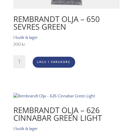
REMBRANDT OLJA – 650
SEVRES GREEN
I butik & lager
200
kr
Rembrandt
LÄGG I VARUKORG
Olja
-
650
Sevres
Green
mängd
REMBRANDT OLJA – 626
CINNABAR GREEN LIGHT
I butik & lager