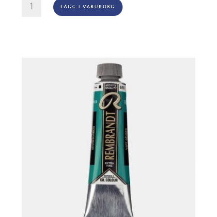
Rembrandt
LÄGG I VARUKORG
Olja
-
815
Pewter
mängd