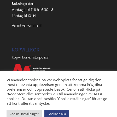
Bokningstider:
Vardagar: kl 7-8 & 16:30-18
Lördag: kl 10-14
Varmt välkommen!
KÖPVILLKOR
Köpvillkor & returpolicy
Vi använder cookies på vår webbplats för att ge dig den
mest relevanta upplevelsen genom att komma ihåg dina
preferenser och upprepade besök. Genom att klicka på
"Acceptera alla" samtycker du till användningen av ALLA
cookies. Du kan dock besöka "Cookieinställningar" för att ge
ett kontrollerat samtycke.
Cookie-inställningar
Godkänn alla