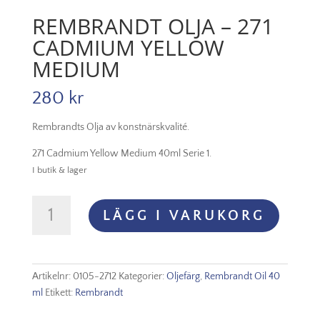
REMBRANDT OLJA – 271
CADMIUM YELLOW
MEDIUM
280
kr
Rembrandts Olja av konstnärskvalité.
271 Cadmium Yellow Medium 40ml Serie 1.
I butik & lager
Rembrandt
LÄGG I VARUKORG
Olja
-
271
Cadmium
Artikelnr:
0105-2712
Kategorier:
Oljefärg
,
Rembrandt Oil 40
Yellow
ml
Etikett:
Rembrandt
Medium
mängd