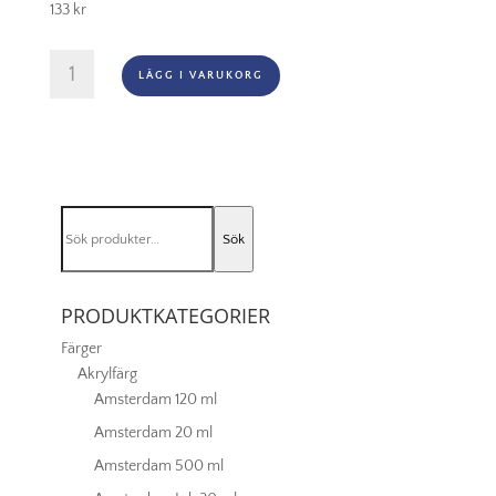
133
kr
Rembrandt
LÄGG I VARUKORG
Olja
-
626
Cinnabar
Green
Light
Sök
mängd
Sök
efter:
PRODUKTKATEGORIER
Färger
Akrylfärg
Amsterdam 120 ml
Amsterdam 20 ml
Amsterdam 500 ml