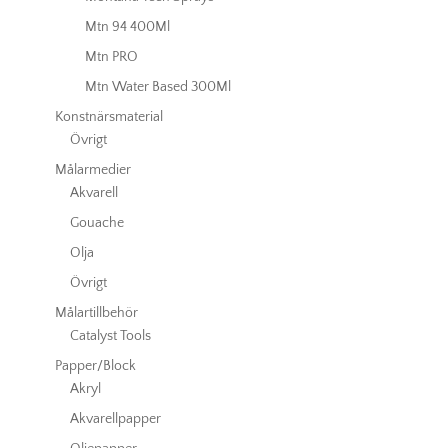
Mtn 94 400Ml
Mtn PRO
Mtn Water Based 300Ml
Konstnärsmaterial
Övrigt
Målarmedier
Akvarell
Gouache
Olja
Övrigt
Målartillbehör
Catalyst Tools
Papper/Block
Akryl
Akvarellpapper