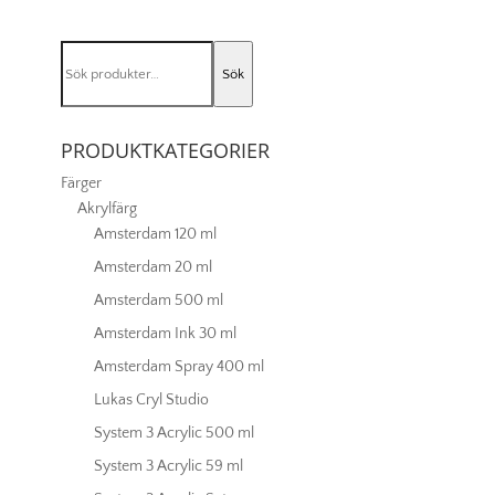
Cadmium
red
Sök
deep
Sök
efter:
hue
098
PRODUKTKATEGORIER
mängd
Färger
Akrylfärg
Amsterdam 120 ml
Amsterdam 20 ml
Amsterdam 500 ml
Amsterdam Ink 30 ml
Amsterdam Spray 400 ml
Lukas Cryl Studio
System 3 Acrylic 500 ml
System 3 Acrylic 59 ml