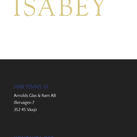
HÄR FINNS VI
Arnolds Glas & Ram AB
Illervägen 7
352 45 Växjö