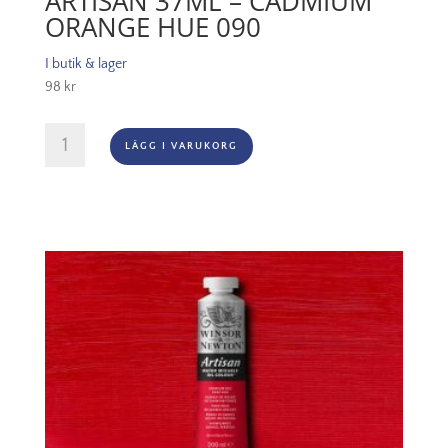
ARTISAN 37ML – CADMIUM
ORANGE HUE 090
I butik & lager
98
kr
Oljefärg
LÄGG I VARUKORG
(vattenlöslig)
Artisan
37ml
-
Cadmium
orange
hue
090
mängd