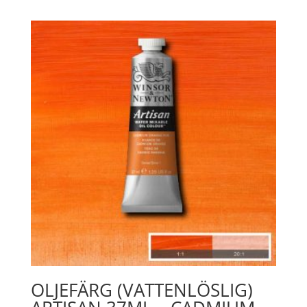
60ml
-
Azo
Yellow
Medium
019
mängd
OLJEFÄRG (VATTENLÖSLIG)