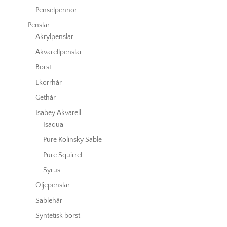
Penselpennor
Penslar
Akrylpenslar
Akvarellpenslar
Borst
Ekorrhår
Gethår
Isabey Akvarell
Isaqua
Pure Kolinsky Sable
Pure Squirrel
Syrus
Oljepenslar
Sablehår
Syntetisk borst