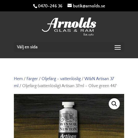
0470-246 36
butik@arnolds.se
Välj en sida
Hem
/
Färger
/
Oljefärg - vattenlöslig
/
W&N Artisan 37
ml
/ Oljefärg (vattenlöslig) Artisan 37ml – Olive green 447