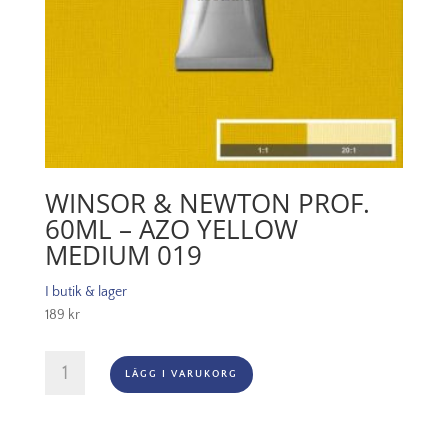
WINSOR & NEWTON PROF.
60ML – AZO YELLOW
MEDIUM 019
I butik & lager
189
kr
Winsor
LÄGG I VARUKORG
&
Newton
Prof.