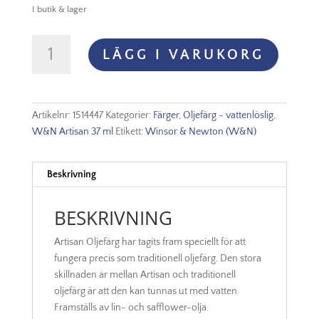
I butik & lager
Oljefärg
LÄGG I VARUKORG
(vattenlöslig)
Artisan
37ml
-
Artikelnr:
1514447
Kategorier:
Färger
,
Oljefärg - vattenlöslig
,
Olive
W&N Artisan 37 ml
Etikett:
Winsor & Newton (W&N)
green
447
mängd
Beskrivning
BESKRIVNING
Artisan Oljefärg har tagits fram speciellt för att
fungera precis som traditionell oljefärg. Den stora
skillnaden är mellan Artisan och traditionell
oljefärg är att den kan tunnas ut med vatten.
Framställs av lin- och safflower-olja.