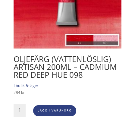
OLJEFÄRG (VATTENLÖSLIG)
ARTISAN 200ML – CADMIUM
RED DEEP HUE 098
I butik & lager
284
kr
Oljefärg
LÄGG I VARUKORG
(vattenlöslig)
Artisan
200ml
-