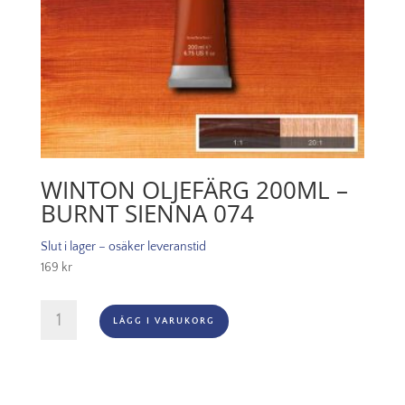
WINTON OLJEFÄRG 200ML –
BURNT SIENNA 074
Slut i lager – osäker leveranstid
169
kr
Winton
LÄGG I VARUKORG
Oljefärg
200ml
-
Burnt