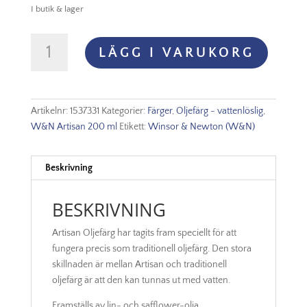
I butik & lager
Oljefärg
LÄGG I VARUKORG
(vattenlöslig)
Artisan
200ml
-
Artikelnr:
1537331
Kategorier:
Färger
,
Oljefärg - vattenlöslig
,
Ivory
W&N Artisan 200 ml
Etikett:
Winsor & Newton (W&N)
black
331
mängd
Beskrivning
BESKRIVNING
Artisan Oljefärg har tagits fram speciellt för att
fungera precis som traditionell oljefärg. Den stora
skillnaden är mellan Artisan och traditionell
oljefärg är att den kan tunnas ut med vatten.
Framställs av lin- och safflower-olja.