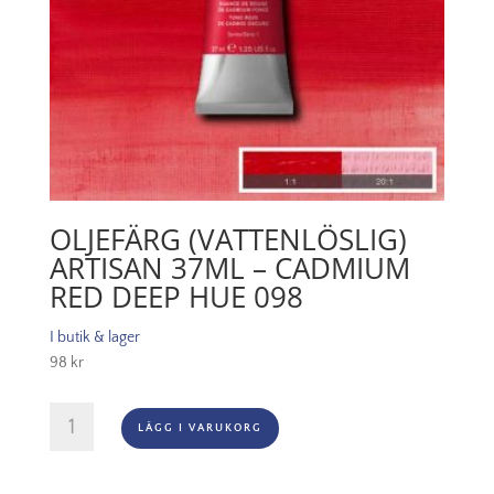
OLJEFÄRG (VATTENLÖSLIG)
ARTISAN 37ML – CADMIUM
RED DEEP HUE 098
I butik & lager
98
kr
Oljefärg
LÄGG I VARUKORG
(vattenlöslig)
Artisan
37ml