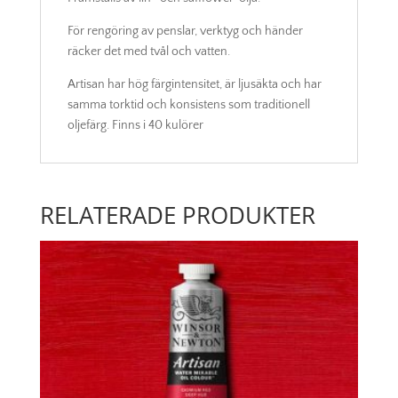
För rengöring av penslar, verktyg och händer
räcker det med tvål och vatten.
Artisan har hög färgintensitet, är ljusäkta och har
samma torktid och konsistens som traditionell
oljefärg. Finns i 40 kulörer
RELATERADE PRODUKTER