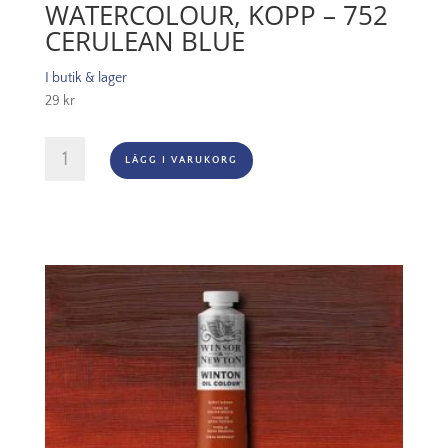
WATERCOLOUR, KOPP – 752
CERULEAN BLUE
I butik & lager
29
kr
Rosa
LÄGG I VARUKORG
Gallery
Watercolour,
Kopp
-
752
Cerulean
Blue
mängd