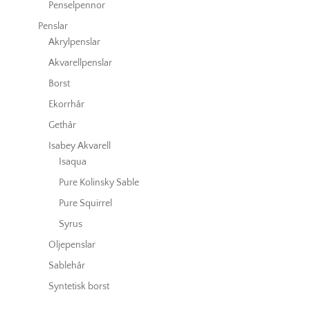
Penselpennor
Penslar
Akrylpenslar
Akvarellpenslar
Borst
Ekorrhår
Gethår
Isabey Akvarell
Isaqua
Pure Kolinsky Sable
Pure Squirrel
Syrus
Oljepenslar
Sablehår
Syntetisk borst