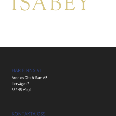
HÄR FINNS VI
Arnolds Glas & Ram AB
Illervägen 7
352 45 Växjö
KONTAKTA OSS