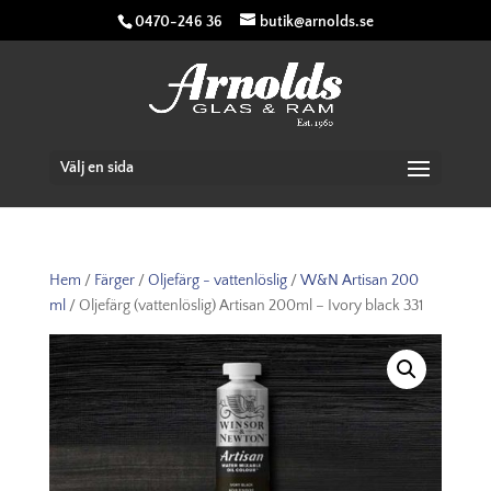
0470-246 36
butik@arnolds.se
Välj en sida
Hem
/
Färger
/
Oljefärg - vattenlöslig
/
W&N Artisan 200
ml
/ Oljefärg (vattenlöslig) Artisan 200ml – Ivory black 331