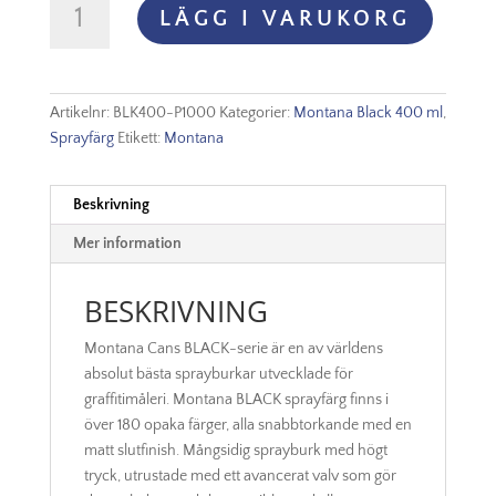
LÄGG I VARUKORG
Black
-
P1000
Power
Artikelnr:
BLK400-P1000
Kategorier:
Montana Black 400 ml
,
Yellow
Sprayfärg
Etikett:
Montana
mängd
Beskrivning
Mer information
BESKRIVNING
Montana Cans BLACK-serie är en av världens
absolut bästa sprayburkar utvecklade för
graffitimåleri. Montana BLACK sprayfärg finns i
över 180 opaka färger, alla snabbtorkande med en
matt slutfinish. Mångsidig sprayburk med högt
tryck, utrustade med ett avancerat valv som gör