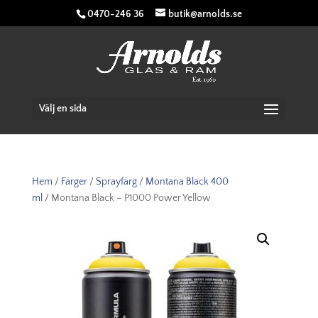
0470-246 36
butik@arnolds.se
Välj en sida
Hem
/
Färger
/
Sprayfärg
/
Montana Black 400
ml
/ Montana Black – P1000 Power Yellow