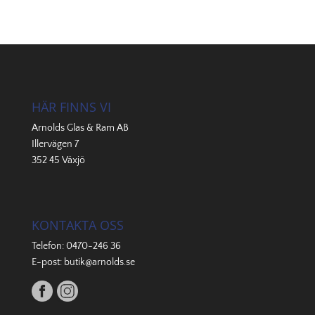
HÄR FINNS VI
Arnolds Glas & Ram AB
Illervägen 7
352 45 Växjö
KONTAKTA OSS
Telefon:
0470-246 36
E-post:
butik@arnolds.se