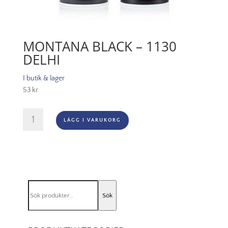
MONTANA BLACK – 1130
DELHI
I butik & lager
53
kr
Montana
LÄGG I VARUKORG
Black
-
1130
Delhi
mängd
Sök
Sök
efter: