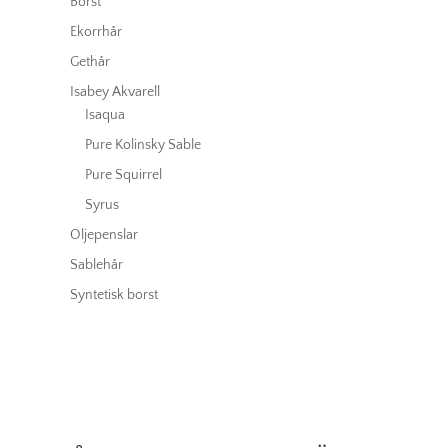
Borst
Ekorrhår
Gethår
Isabey Akvarell
Isaqua
Pure Kolinsky Sable
Pure Squirrel
Syrus
Oljepenslar
Sablehår
Syntetisk borst