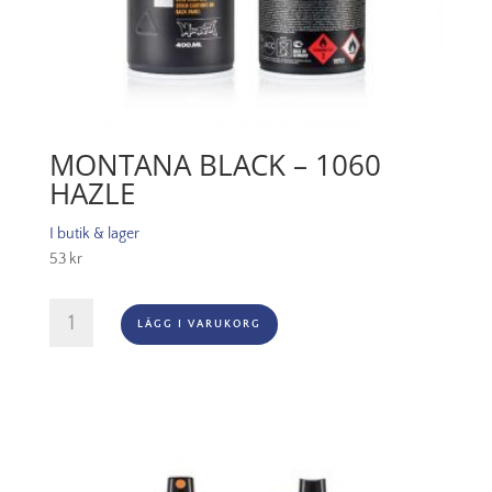
MONTANA BLACK – 1060
HAZLE
I butik & lager
53
kr
Montana
LÄGG I VARUKORG
Black
-
1060
Hazle
mängd