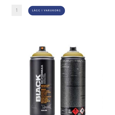
Montana
LÄGG I VARUKORG
Black
-
1045
Melon
Yellow
mängd