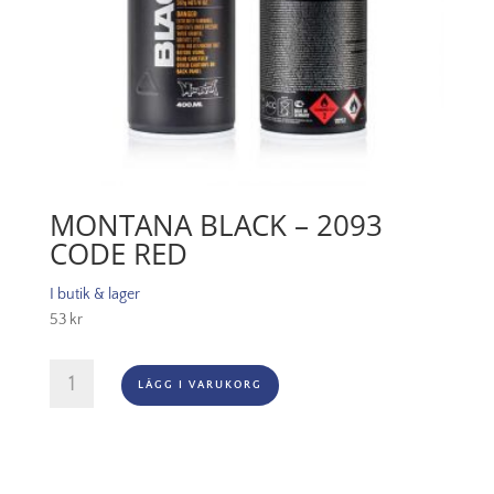
MONTANA BLACK – 2093
CODE RED
I butik & lager
53
kr
Montana
LÄGG I VARUKORG
Black
-
2093
Code