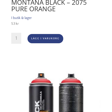
MONTANA BLACK – 2075
PURE ORANGE
I butik & lager
53
kr
Montana
LÄGG I VARUKORG
Black
-
2075
Pure
Orange
mängd