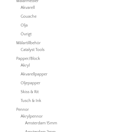
Målarmedier
Akvarell
Gouache
Olja
Övrigt
Målartillbehör
Catalyst Tools
Papper/Block
Akryl
Akvarellpapper
Oljepapper
Skiss & Rit
Tusch & Ink
Pennor
Akrylpennor
Amsterdam 15mm
Amsterdam 2mm