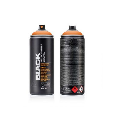
1110
Indian
Spice
mängd