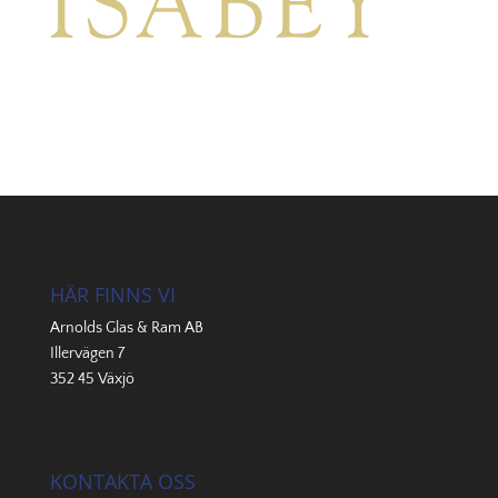
HÄR FINNS VI
Arnolds Glas & Ram AB
Illervägen 7
352 45 Växjö
KONTAKTA OSS