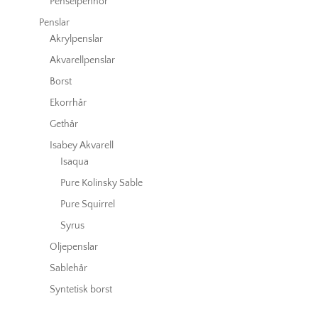
Penselpennor
Penslar
Akrylpenslar
Akvarellpenslar
Borst
Ekorrhår
Gethår
Isabey Akvarell
Isaqua
Pure Kolinsky Sable
Pure Squirrel
Syrus
Oljepenslar
Sablehår
Syntetisk borst