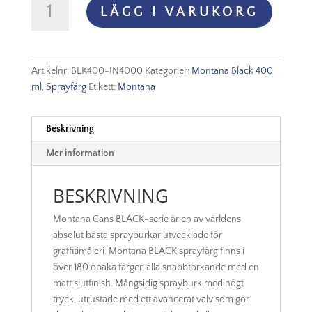
LÄGG I VARUKORG
Black
-
IN4000
Infra
Artikelnr:
BLK400-IN4000
Kategorier:
Montana Black 400
Pink
ml
,
Sprayfärg
Etikett:
Montana
mängd
Beskrivning
Mer information
BESKRIVNING
Montana Cans BLACK-serie är en av världens
absolut bästa sprayburkar utvecklade för
graffitimåleri. Montana BLACK sprayfärg finns i
över 180 opaka färger, alla snabbtorkande med en
matt slutfinish. Mångsidig sprayburk med högt
tryck, utrustade med ett avancerat valv som gör