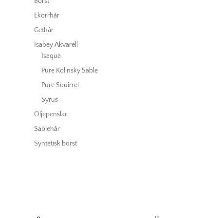
Borst
Ekorrhår
Gethår
Isabey Akvarell
Isaqua
Pure Kolinsky Sable
Pure Squirrel
Syrus
Oljepenslar
Sablehår
Syntetisk borst