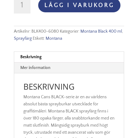
LÄGG I VARUKORG
Black
-
6080
Mescaline
Artikelnr:
BLK400-6080
Kategorier:
Montana Black 400 ml
,
mängd
Sprayfärg
Etikett:
Montana
Beskrivning
Mer information
BESKRIVNING
Montana Cans BLACK-serie är en av världens
absolut bästa sprayburkar utvecklade för
graffitimåleri. Montana BLACK sprayfärg finns i
över 180 opaka färger, alla snabbtorkande med en
matt slutfinish. Mångsidig sprayburk med högt
tryck, utrustade med ett avancerat valv som gör