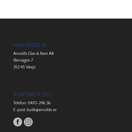
HÄR FINNS VI
Arnolds Glas & Ram AB
Illervägen 7
352 45 Växjö
KONTAKTA OSS
Telefon:
0470-246 36
E-post:
butik@arnolds.se