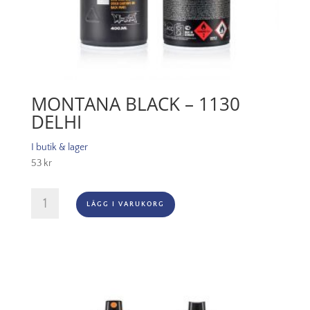
MONTANA BLACK – 1130
DELHI
I butik & lager
53
kr
Montana
LÄGG I VARUKORG
Black
-
1130
Delhi
mängd