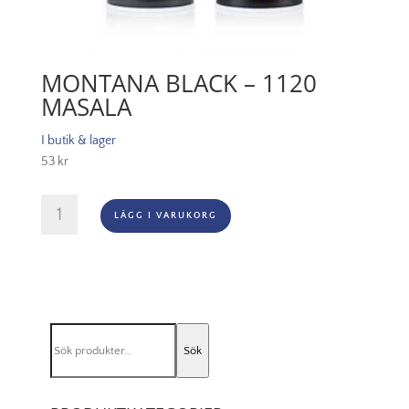
MONTANA BLACK – 1120
MASALA
I butik & lager
53
kr
Montana
LÄGG I VARUKORG
Black
-
1120
Masala
mängd
Sök
Sök
efter: