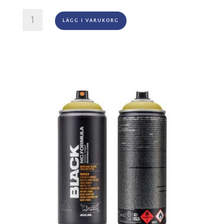
Montana
LÄGG I VARUKORG
Black
-
1070
Pecan
Nut
mängd